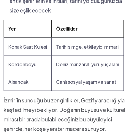
antik şehirlerin ‌kalıntıları, tarihi ‍yolculuğunuzda
size eşlik edecek.
Yer
Özellikler
Konak Saat Kulesi
Tarihi⁣ simge, etkileyici mimari
Kordonboyu
Deniz manzaralı yürüyüş alanı
Alsancak
Canlı‍ sosyal yaşam ve sanat
İzmir’in⁢ sunduğu bu ⁣zenginlikler, Gezify aracılığıyla
keşfedilmeyi bekliyor. Doğanın büyüsü ⁤ve kültürel​
mirası​ bir⁤ arada bulabileceğiniz bu ⁢büyüleyici
şehirde, ‌her köşe yeni bir macera ⁣sunuyor.