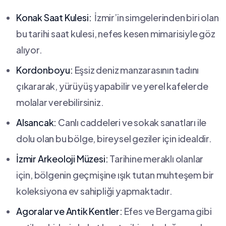
Konak Saat Kulesi:
‍ İzmir’in simgelerinden biri olan
bu tarihi saat ⁢kulesi, nefes kesen mimarisiyle göz
alıyor.
Kordonboyu:
Eşsiz deniz manzarasının⁢ tadını
çıkararak, yürüyüş ⁤yapabilir ve​ yerel kafelerde
molalar verebilirsiniz.
Alsancak:
Canlı caddeleri ve sokak ⁢sanatları ile
dolu‍ olan bu bölge, ​bireysel geziler için idealdir.
İzmir Arkeoloji Müzesi:
Tarihine ⁣meraklı olanlar
⁤için, bölgenin ‌geçmişine‌ ışık‍ tutan muhteşem bir
koleksiyona ev‌ sahipliği ​yapmaktadır.
Agoralar ve Antik Kentler:
​Efes‌ ve ‌Bergama gibi