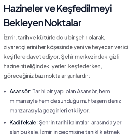
Hazineler ve Keşfedilmeyi
Bekleyen⁣ Noktalar
İzmir, tarih​ ve kültürle dolu bir ⁣şehir⁣ olarak,
ziyaretçilerini her⁤ köşesinde ⁢yeni‌ ve heyecan verici
keşiflere davet ediyor. ⁤Şehir merkezindeki gizli
hazine niteliğindeki yerleri keşfederken,​
göreceğiniz‌ bazı noktalar ⁤şunlardır:
Asansör:
‌Tarihi bir yapı olan Asansör, hem
mimarisiyle hem de sunduğu muhteşem deniz⁤
manzarasıyla gezginleri etkiliyor.
Kadifekale:
Şehrin ⁣tarihi kalıntıları arasında yer
alan​ bu kale, İzmir’in geçmişine tanıklık‌ etmek