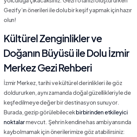
yolculuğa⁤ çıkacaksınız. Gezi rotanızı oluştururken
Gezify’ın önerileri ile dolu bir keşif⁢ yapmak ​için ⁢hazır
olun!
Kültürel Zenginlikler ve
⁣Doğanın Büyüsü ‍ile Dolu İzmir
Merkez ​Gezi Rehberi
İzmir Merkez, tarihi ve‌ kültürel derinlikleri ile göz
doldururken, aynı zamanda doğal ⁣güzellikleriyle de
keşfedilmeye ​değer​ bir destinasyon sunuyor.
Burada, gezip ⁣görülebilecek
birbirinden etkileyici
noktalar
mevcut. Şehrin kendine ⁢has ambiyansında
kaybolmamak için önerilerimize göz atabilirsiniz: