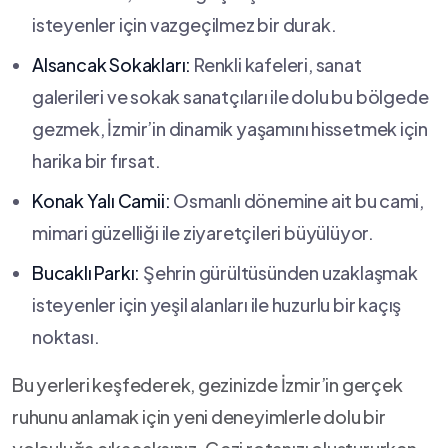
isteyenler için ‍vazgeçilmez bir durak.
Alsancak Sokakları:
Renkli kafeleri, sanat
‍galerileri ve sokak sanatçıları ⁢ile⁤ dolu bu bölgede
gezmek, İzmir’in dinamik yaşamını ⁣hissetmek⁤ için
harika bir fırsat.
Konak⁣ Yalı Camii:
Osmanlı dönemine ait⁢ bu ⁤cami,
mimari güzelliği ile ziyaretçileri büyülüyor.
Bucaklı Parkı:
Şehrin gürültüsünden uzaklaşmak
isteyenler için ⁤yeşil alanları ile ⁣huzurlu bir kaçış
noktası.
Bu⁤ yerleri ⁢keşfederek, ⁣gezinizde ⁣İzmir’in gerçek
ruhunu anlamak için yeni ⁢deneyimlerle dolu bir