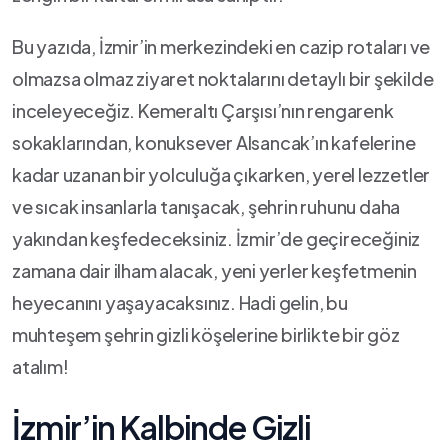
Bu‌ yazıda, İzmir’in merkezindeki‌ en cazip rotaları⁣ ve
olmazsa olmaz ziyaret noktalarını detaylı ‌bir şekilde
inceleyeceğiz. Kemeraltı‌ Çarşısı’nın⁢ rengarenk
sokaklarından,‌ konuksever Alsancak’ın kafelerine
kadar ⁣uzanan⁤ bir yolculuğa çıkarken, yerel lezzetler
ve sıcak ‍insanlarla tanışacak, şehrin ruhunu daha
yakından keşfedeceksiniz.⁢ İzmir’de geçireceğiniz
zamana dair ilham alacak, ​yeni⁢ yerler keşfetmenin
heyecanını yaşayacaksınız. Hadi gelin, bu
⁢muhteşem şehrin ⁢gizli köşelerine birlikte bir göz⁣
atalım!
İzmir’in Kalbinde Gizli