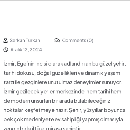
Serkan Türkan
Comments (0)
Aralık 12, 2024
İzmir, Ege’nin incisi olarak adlandırılan bu güzel şehir,‍
tarihi‍ dokusu,‍ doğal ‍güzellikleri ve‌ dinamik yaşam
tarzı ile ​gezginlere unutulmaz deneyimler sunuyor.
İzmir gezilecek yerler merkezinde, hem tarihi⁢ hem
de modern unsurları⁤ bir arada bulabileceğiniz
⁤noktalar keşfetmeye hazır. Şehir,⁣ yüzyıllar boyunca
pek çok medeniyete ev sahipliği yapmış olmasıyla
⁣zengin bir⁢ kültürel ⁣mirasa sahiptir.