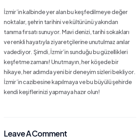
İzmir’in kalbinde⁤ yer ⁤alan bu​ keşfedilmeye değer
noktalar, şehrin tarihini ve kültürünü yakından
tanıma ⁣fırsatı sunuyor. ⁢Mavi denizi, ‌tarihi sokakları
ve renkli hayatıyla ziyaretçilerine unutulmaz anılar
vadediyor. Şimdi, İzmir’in sunduğu bu‌ güzellikleri
keşfetme zamanı! Unutmayın, her ​köşede bir
hikaye, her adımda yeni bir deneyim sizleri bekliyor.
İzmir’in cazibesine kapılmaya ve bu büyülü şehirde
kendi keşiflerinizi ⁤yapmaya hazır olun!
Leave A Comment