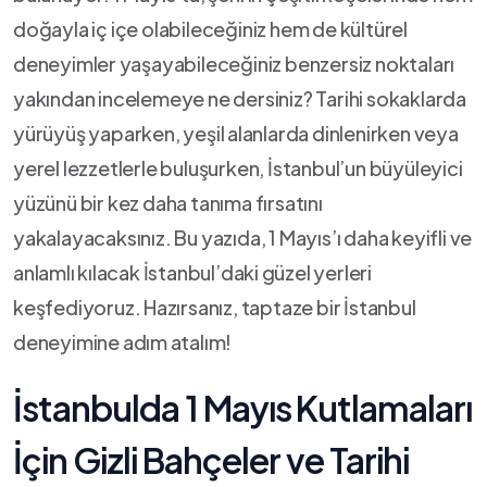
doğayla iç içe olabileceğiniz hem de kültürel
deneyimler ⁢yaşayabileceğiniz benzersiz noktaları
yakından incelemeye ne dersiniz? Tarihi​ sokaklarda
yürüyüş yaparken, yeşil⁣ alanlarda dinlenirken veya
‌yerel lezzetlerle buluşurken, İstanbul’un büyüleyici
yüzünü bir kez daha tanıma ​fırsatını⁣
yakalayacaksınız. Bu yazıda, 1 Mayıs’ı daha keyifli ve
anlamlı ⁣kılacak İstanbul’daki ⁤güzel yerleri
keşfediyoruz. ⁣Hazırsanız, taptaze bir İstanbul
deneyimine ​adım⁢ atalım!
İstanbulda ‌1 Mayıs ⁤Kutlamaları
İçin Gizli Bahçeler ve Tarihi⁣