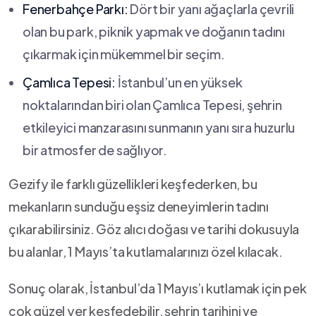
Fenerbahçe Parkı:
Dört bir yanı ağaçlarla​ çevrili
olan bu park, piknik yapmak ve doğanın tadını
çıkarmak için mükemmel bir seçim.
Çamlıca Tepesi:
İstanbul’un⁢ en yüksek
noktalarından​ biri‍ olan Çamlıca Tepesi,‍ şehrin
etkileyici manzarasını sunmanın yanı​ sıra huzurlu
bir atmosfer de sağlıyor.
Gezify ile farklı güzellikleri⁣ keşfederken, bu⁣
mekanların sunduğu eşsiz⁤ deneyimlerin tadını
çıkarabilirsiniz. Göz alıcı doğası ve tarihi dokusuyla
⁣bu alanlar, 1 Mayıs’ta kutlamalarınızı özel kılacak.
Sonuç olarak, İstanbul’da 1 Mayıs’ı kutlamak için pek
çok‌ güzel yer ​keşfedebilir, şehrin tarihini ve