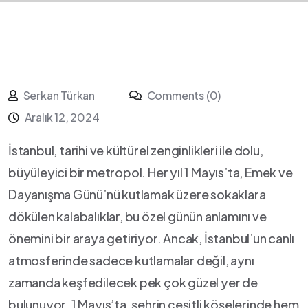
Serkan Türkan
Comments (0)
Aralık 12, 2024
İstanbul, tarihi ve kültürel zenginlikleri ‌ile dolu, ​
büyüleyici ‍bir​ metropol. Her‌ yıl 1 Mayıs’ta, Emek ve
Dayanışma ⁤Günü’nü kutlamak üzere sokaklara
dökülen kalabalıklar, bu özel günün anlamını ve
önemini bir araya getiriyor. Ancak, İstanbul’un ⁤canlı
atmosferinde sadece kutlamalar değil, ‍aynı
zamanda keşfedilecek pek çok güzel ‍yer de
bulunuyor. 1 Mayıs’ta, şehrin ‌çeşitli köşelerinde‍ hem​