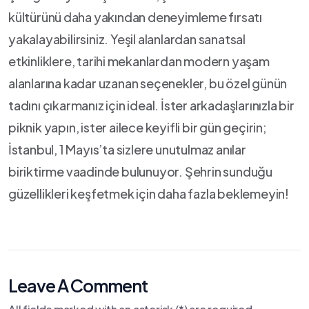
kültürünü⁣ daha yakından deneyimleme ⁤fırsatı
yakalayabilirsiniz. Yeşil alanlardan sanatsal
etkinliklere, tarihi ⁣mekanlardan modern yaşam
alanlarına kadar uzanan‌ seçenekler, bu‌ özel günün
tadını çıkarmanız için ideal. İster arkadaşlarınızla bir
piknik yapın, ‍ister ailece keyifli bir gün geçirin;
⁣İstanbul, 1 Mayıs’ta‌ sizlere unutulmaz anılar
biriktirme vaadinde bulunuyor. Şehrin sunduğu
güzellikleri keşfetmek için daha fazla beklemeyin!
Leave A Comment