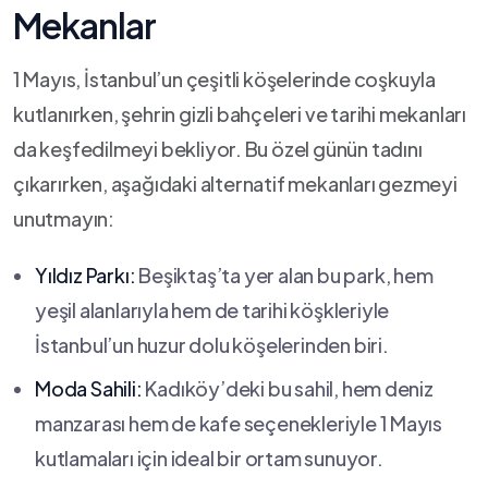
Mekanlar
1⁣ Mayıs, İstanbul’un çeşitli köşelerinde coşkuyla
kutlanırken, şehrin gizli bahçeleri ve tarihi mekanları
da keşfedilmeyi bekliyor. ⁤Bu‍ özel günün​ tadını
çıkarırken, aşağıdaki ‌alternatif mekanları ⁣gezmeyi
‍unutmayın:
Yıldız Parkı:
Beşiktaş’ta yer alan bu ‌park, hem
yeşil alanlarıyla hem de⁤ tarihi‍ köşkleriyle
İstanbul’un huzur dolu köşelerinden biri.
Moda ‌Sahili:
​Kadıköy’deki ‌bu sahil, hem⁤ deniz
manzarası hem de kafe seçenekleriyle 1 ⁣Mayıs
kutlamaları için ​ideal bir ​ortam sunuyor.