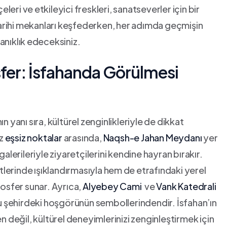
eleri ve ⁤etkileyici freskleri, sanatseverler için bir
tarihi mekanları keşfederken, her adımda geçmişin
tanıklık⁢ edeceksiniz.
sfer: İsfahanda‌ Görülmesi
n yanı sıra, kültürel zenginlikleriyle de dikkat
iz
eşsiz noktalar
arasında,
Naqsh-e Jahan Meydanı
yer
alerileriyle ziyaretçilerini kendine hayran ​bırakır.
erinde ‍ışıklandırmasıyla hem⁢ de etrafındaki yerel
mosfer sunar. Ayrıca,
Alyebey Cami
⁣ ve
Vank Katedrali
ğı bu şehirdeki hoşgörünün sembollerindendir. İsfahan’ın
len değil, kültürel deneyimlerinizi zenginleştirmek için