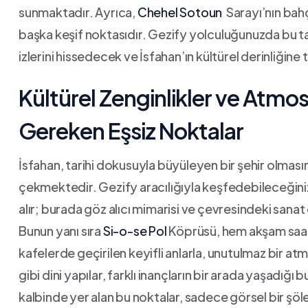
‍sunmaktadır. Ayrıca,‌
Chehel Sotoun
‌ Sarayı’nın bahç
‌başka keşif noktasıdır. Gezify yolculuğunuzda bu 
‍izlerini hissedecek ⁣ve İsfahan’ın kültürel derinliğine 
Kültürel Zenginlikler ve Atmo
Gereken ‌Eşsiz Noktalar
İsfahan, tarihi dokusuyla büyüleyen​ bir şehir olmasını
çekmektedir. Gezify‍ aracılığıyla keşfedebileceğin
alır; burada göz alıcı mimarisi ve çevresindeki sanat g
‌Bunun yanı sıra
Si-o-se Pol
Köprüsü, hem akşam‌ saatl
kafelerde geçirilen keyifli anlarla, unutulmaz bir at
gibi dini yapılar, farklı⁢ inançların bir ⁤arada yaşadı
‍kalbinde yer alan bu⁢ noktalar, ‍sadece görsel bir şö