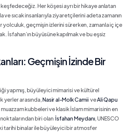
 keşfedeceğiz. Her köşesi ayrı bir hikaye anlatan ​
la ve sıcak ⁣insanlarıyla ziyaretçilerini adeta zamanın
ir yolculuk, geçmişin izlerini ​sürerken, zamanla iç içe
k. İsfahan’ın büyüsüne kapılmak⁤ ve ⁢bu eşsiz
nları: Geçmişin⁤ İzinde ⁣Bir
ği yapmış, büyüleyici mimarisi ve kültürel
ek yerler arasında,
Nasir al-Molk Camii
​ ve
Ali ⁤Qapu
 muazzam kubbeleri ve klasik‌ İslam‍ mimarisinin en
noktalarından biri olan ⁤
İsfahan Meydanı
, UNESCO
 tarihi binalar ile büyüleyici bir atmosfer