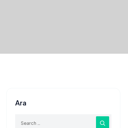
Ara
Search
for: