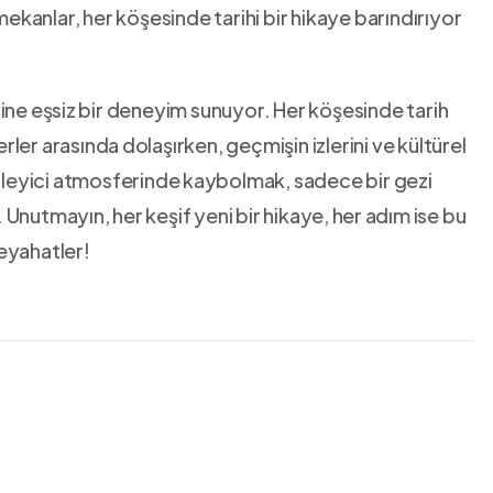
kanlar, her köşesinde tarihi bir hikaye barındırıyor
lerine eşsiz⁤ bir deneyim sunuyor. Her köşesinde​ tarih
er arasında⁤ dolaşırken, geçmişin izlerini ve kültürel
leyici atmosferinde⁣ kaybolmak, sadece bir gezi
utmayın, ⁤her keşif yeni bir hikaye,⁤ her⁤ adım ‌ise bu
seyahatler!