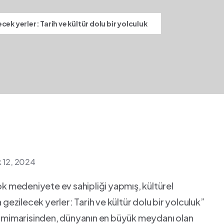
cek yerler: Tarih ve kültür dolu bir yolculuk
k 12, 2024
ok medeniyete​ ev sahipliği​ yapmış, kültürel
 gezilecek yerler: Tarih ve​ kültür dolu bir yolculuk”
rif mimarisinden, dünyanın en büyük meydanı olan