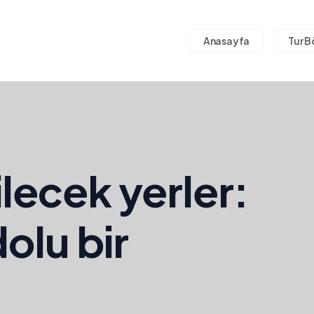
Anasayfa
Tur B
lecek yerler:
dolu bir