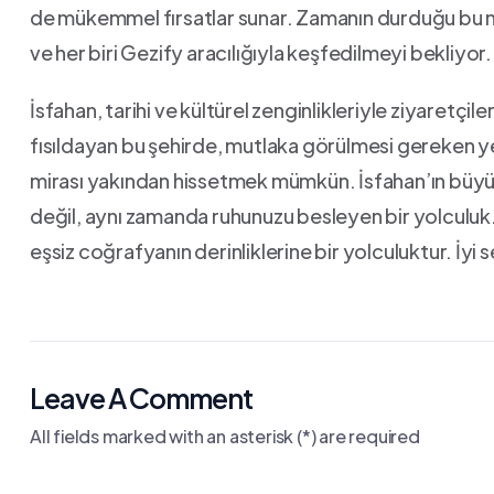
de mükemmel fırsatlar sunar. Zamanın durduğu bu⁤ me
ve her ⁤biri Gezify aracılığıyla keşfedilmeyi bekliyor.
İsfahan, tarihi‌ ve kültürel zenginlikleriyle ziyaretçi
fısıldayan bu şehirde, mutlaka görülmesi gereken yerl
mirası yakından hissetmek mümkün. İsfahan’ın büyü
değil, aynı zamanda ruhunuzu besleyen bir yolculuk. Un
eşsiz coğrafyanın derinliklerine bir yolculuktur.⁤ İyi 
Leave A Comment
All fields marked with an asterisk (*) are required