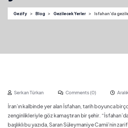
>
>
>
Gezify
Blog
Gezilecek Yerler
Isfahan’da gezile
Serkan Türkan
Comments (0)
Aralı
İran’ın kalbinde yer alan İsfahan, tarih boyunca birç
zenginlikleriyle göz kamaştıran bir şehir. “İsfahan’da
başlıklı bu ‌yazıda, Saran Süleymaniye Camii’nin za