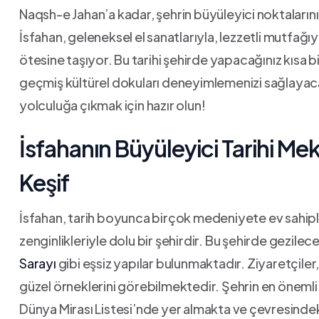
Naqsh-e Jahan’a‍ kadar, şehrin büyüleyici ⁣noktalarını
İsfahan, geleneksel el⁣ sanatlarıyla, lezzetli ​mutfağıy
ötesine ⁣taşıyor.⁣ Bu tarihi şehirde yapacağınız kısa b
geçmiş kültürel dokuları deneyimlemenizi​ sağlayaca
yolculuğa çıkmak için hazır olun!
İsfahanın Büyüleyici Tarihi Meka
Keşif
İsfahan, tarih boyunca birçok medeniyete ev sahipli
zenginlikleriyle dolu bir şehirdir. ‍Bu şehirde gezilec
Sarayı
gibi eşsiz yapılar bulunmaktadır. Ziyaretçiler,
güzel örneklerini görebilmektedir. Şehrin​ en önemli 
‍Dünya Mirası Listesi’nde yer almakta ve⁢ çevresindeki