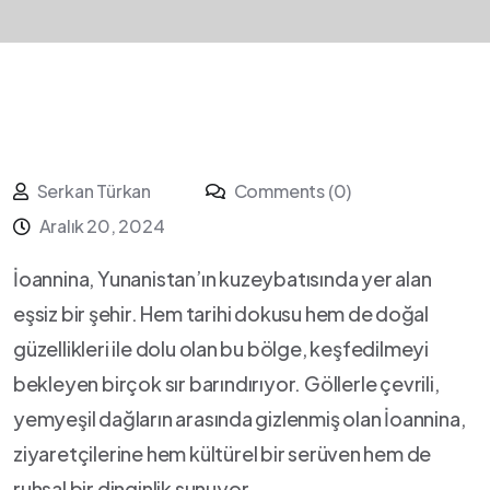
Serkan Türkan
Comments (0)
Aralık 20, 2024
İoannina, Yunanistan’ın kuzeybatısında yer alan
‍eşsiz bir⁤ şehir. Hem tarihi ‌dokusu hem⁣ de ⁣doğal‌
güzellikleri ile dolu olan⁣ bu ‌bölge, keşfedilmeyi
⁣bekleyen birçok sır barındırıyor. Göllerle çevrili,
yemyeşil dağların arasında⁢ gizlenmiş olan⁣ İoannina,
ziyaretçilerine hem kültürel⁢ bir serüven⁤ hem‌ de
ruhsal​ bir ‌dinginlik sunuyor.