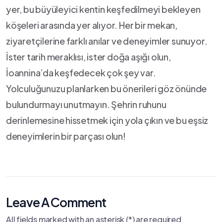
yer,⁣ bu büyüleyici kentin keşfedilmeyi bekleyen
köşeleri arasında ‌yer alıyor. Her ⁤bir mekan,
ziyaretçilerine ⁢farklı anılar ve deneyimler sunuyor.⁢
İster‍ tarih ‍meraklısı,⁤ ister‌ doğa aşığı olun,⁢
İoannina’da ⁣keşfedecek çok ⁣şey var.
Yolculuğunuzu planlarken ⁢bu​ önerileri göz önünde
bulundurmayı ‍unutmayın.‍ Şehrin ruhunu
derinlemesine⁣ hissetmek⁢ için yola çıkın‌ ve ‌bu ⁢eşsiz
⁢deneyimlerin bir parçası olun!
Leave A Comment
All fields marked with an asterisk (*) are required