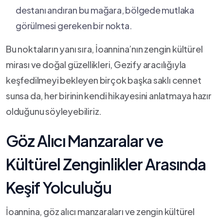
destanı andıran⁢ bu mağara,⁤ bölgede ⁢mutlaka
görülmesi gereken​ bir nokta.
Bu noktaların yanı sıra, ‌İoannina’nın zengin ‌kültürel
mirası ‍ve‌ doğal güzellikleri, ‍Gezify aracılığıyla
keşfedilmeyi bekleyen birçok başka⁢ saklı cennet
sunsa da,‍ her birinin ⁢kendi hikayesini ​anlatmaya⁣ hazır⁤
olduğunu ​söyleyebiliriz.
Göz Alıcı Manzaralar ve
Kültürel ​Zenginlikler Arasında
‍Keşif Yolculuğu
İoannina, göz alıcı manzaraları ve zengin kültürel