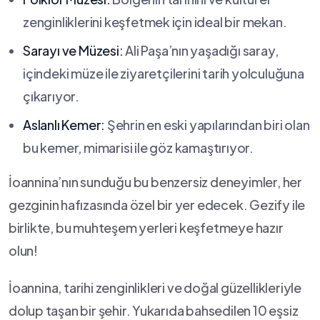
zenginliklerini keşfetmek ⁣için ideal‌ bir mekan.
Sarayı ve Müzesi:
Ali⁤ Paşa’nın⁤ yaşadığı‍ saray,​
içindeki müze ile ziyaretçilerini tarih yolculuğuna
çıkarıyor.
Aslanlı ‌Kemer:
⁣Şehrin en eski yapılarından biri olan
bu kemer, mimarisi ile göz kamaştırıyor.
İoannina’nın ⁢sunduğu bu benzersiz deneyimler, ​her
gezginin ⁤hafızasında özel bir ⁤yer​ edecek. ​Gezify ile
⁣birlikte, bu muhteşem yerleri keşfetmeye‌ hazır
‍olun!
İoannina, tarihi‌ zenginlikleri ve doğal​ güzellikleriyle
dolup⁢ taşan ‌bir şehir.⁢ Yukarıda bahsedilen 10 eşsiz