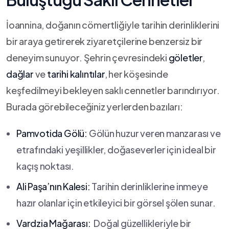
İoannina, doğanın ‍cömertliğiyle ‌tarihin ‍derinliklerini
bir araya getirerek ziyaretçilerine benzersiz bir
deneyim sunuyor. Şehrin​ çevresindeki
göletler
,
dağlar
ve
tarihi kalıntılar
, her köşesinde
keşfedilmeyi bekleyen​ saklı cennetler barındırıyor.
Burada görebileceğiniz yerlerden bazıları:
Pamvotida‍ Gölü:
Gölün⁣ huzur veren manzarası ve
etrafındaki yeşillikler, doğaseverler için ideal bir
kaçış⁣ noktası.
Ali⁤ Paşa’nın ⁢Kalesi:
Tarihin‌ derinliklerine inmeye
hazır olanlar için etkileyici bir ​görsel ‍şölen ‌sunar.
Vardzia‍ Mağarası:
‍ Doğal güzellikleriyle bir