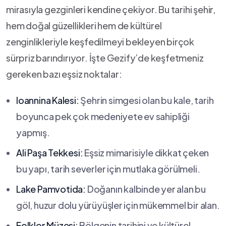
mirasıyla gezginleri kendine çekiyor. Bu ⁣tarihi şehir,
hem ​doğal güzellikleri hem ‍de ​kültürel
zenginlikleriyle keşfedilmeyi bekleyen birçok
sürpriz barındırıyor. İşte Gezify’de​ keşfetmeniz
gereken bazı eşsiz noktalar:
Ioannina⁣ Kalesi:
Şehrin simgesi olan ⁢bu kale, tarih
boyunca⁣ pek çok medeniyete⁢ ev sahipliği
yapmış.
Ali Paşa⁣ Tekkesi:
Eşsiz mimarisiyle‍ dikkat çeken
bu yapı, tarih severler ⁤için mutlaka görülmeli.
Lake Pamvotida:
Doğanın kalbinde yer ⁣alan bu
göl, huzur dolu yürüyüşler⁤ için ⁢mükemmel bir alan.
Folklor⁤ Müzesi:
⁢Bölgenin​ tarihini⁤ ve kültürel