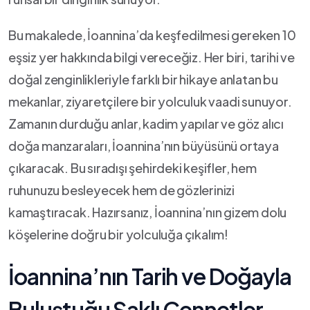
Bu makalede, İoannina’da keşfedilmesi gereken 10
‌eşsiz‍ yer ‍hakkında ‌bilgi ⁣vereceğiz.​ Her biri, tarihi ve
doğal zenginlikleriyle farklı bir hikaye anlatan⁣ bu
mekanlar, ⁤ziyaretçilere​ bir yolculuk vaadi sunuyor.
⁣Zamanın durduğu anlar, kadim‍ yapılar‍ ve ​göz​ alıcı
doğa manzaraları,‍ İoannina’nın büyüsünü ortaya⁢
çıkaracak. Bu ‌sıradışı şehirdeki ⁤keşifler, hem
⁢ruhunuzu besleyecek hem de ⁢gözlerinizi
kamaştıracak. Hazırsanız, İoannina’nın gizem dolu​
köşelerine doğru ⁢bir yolculuğa çıkalım!
İoannina’nın Tarih‌ ve Doğayla
Buluştuğu ⁤Saklı Cennetler