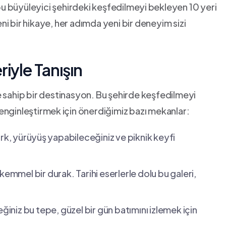
⁤bu büyüleyici şehirdeki keşfedilmeyi ⁢bekleyen 10 yeri
i bir hikaye, her adımda yeni bir deneyim sizi
riyle Tanışın
 ⁣sahip bir‌ destinasyon. Bu şehirde keşfedilmeyi
 ⁣zenginleştirmek⁢ için önerdiğimiz bazı mekanlar:
k, ⁢yürüyüş ⁣yapabileceğiniz ve​ piknik keyfi
kemmel bir durak. Tarihi eserlerle dolu bu galeri,
iniz bu tepe, güzel bir gün batımını izlemek için​