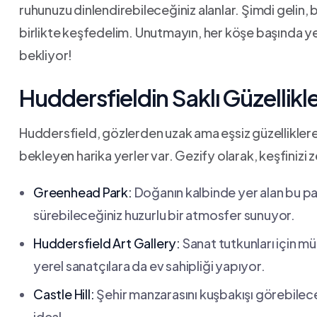
ruhunuzu dinlendirebileceğiniz alanlar. Şimdi gelin, 
birlikte keşfedelim. Unutmayın, her köşe başında yen
bekliyor!
Huddersfieldin Saklı⁤ Güzellikle
Huddersfield, gözlerden uzak ama ​eşsiz güzelliklere
⁢bekleyen harika ​yerler var. Gezify olarak,​ keşfinizi
Greenhead⁢ Park:
Doğanın⁤ kalbinde yer alan bu par
sürebileceğiniz huzurlu bir atmosfer ‌sunuyor.
Huddersfield​ Art Gallery:
Sanat tutkunları için mü
yerel sanatçılara da ev sahipliği yapıyor.
Castle Hill:
Şehir manzarasını kuşbakışı görebileceğ
ideal.