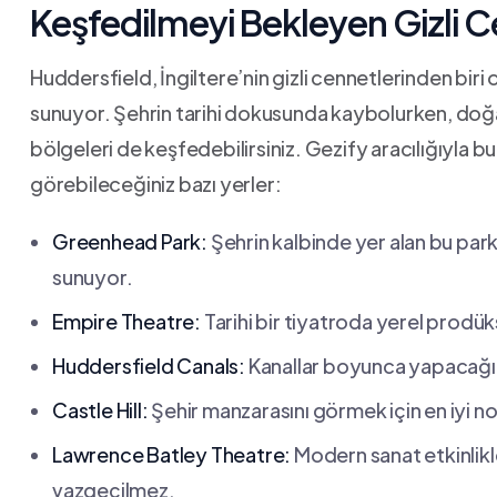
Keşfedilmeyi Bekleyen Gizli Ce
Huddersfield, İngiltere’nin gizli cennetlerinden biri
sunuyor. Şehrin tarihi ⁤dokusunda kaybolurken, doğal 
bölgeleri de keşfedebilirsiniz. Gezify​ aracılığıyla bu
görebileceğiniz​ bazı yerler:
Greenhead Park:
Şehrin kalbinde yer alan ⁢bu park,
sunuyor.
Empire Theatre:
Tarihi bir tiyatroda yerel prodük
Huddersfield Canals:
Kanallar boyunca yapacağın
Castle Hill:
⁣Şehir manzarasını görmek ​için​ en iyi 
Lawrence Batley Theatre:
Modern ​sanat etkinlikl
vazgeçilmez.