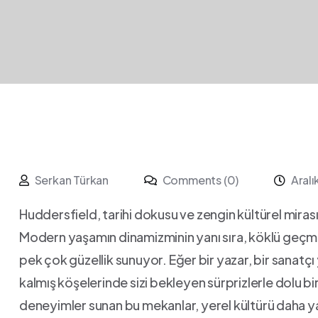
Serkan Türkan
Comments (0)
Aral
Huddersfield, tarihi dokusu ve zengin kültürel mirası
Modern yaşamın dinamizminin yanı sıra, köklü geçmiş
pek çok güzellik sunuyor. Eğer⁣ bir yazar, bir sanatçı 
kalmış⁢ köşelerinde sizi bekleyen sürprizlerle dolu⁢ bi
deneyimler sunan bu mekanlar, yerel kültürü ⁣daha yak