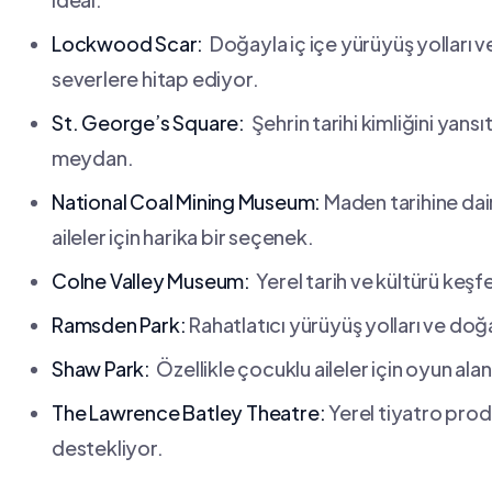
Lockwood Scar:
‍ Doğayla iç içe yürüyüş ⁣yolları
severlere hitap ediyor.
St. George’s Square:
‌ Şehrin ⁣tarihi kimliğini yans
⁤meydan.
National Coal Mining ⁣Museum:
Maden tarihine‌ dai
aileler için harika bir seçenek.
Colne Valley ‍Museum:
⁢ Yerel tarih ve​ kültürü ‍ke
Ramsden Park:
Rahatlatıcı yürüyüş ⁤yolları ve doğ
Shaw Park:
⁤ Özellikle çocuklu​ aileler için oyun alan
The ‍Lawrence Batley Theatre:
Yerel tiyatro⁤ pro
destekliyor.