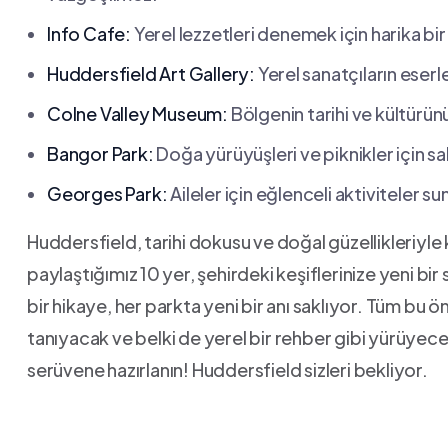
Info Cafe:
Yerel lezzetleri denemek için‌ harika bir 
Huddersfield Art Gallery:
Yerel ⁤sanatçıların⁤ eser
Colne Valley Museum:
Bölgenin tarihi ve kültürü
Bangor Park:
​Doğa yürüyüşleri ve piknikler için sa
Georges Park:
Aileler için eğlenceli aktiviteler ⁤su
Huddersfield,⁢ tarihi dokusu ve doğal güzellikleriyle
paylaştığımız ⁢10 yer, şehirdeki keşiflerinize yeni bir 
bir hikaye, her parkta⁢ yeni bir anı​ saklıyor. Tüm bu 
tanıyacak ve belki de ​yerel bir rehber​ gibi yürüyeceksi
serüvene hazırlanın! Huddersfield sizleri bekliyor.