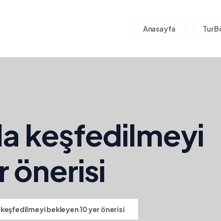
Anasayfa
Tur B
a keşfedilmeyi
 önerisi
keşfedilmeyi bekleyen 10 yer önerisi