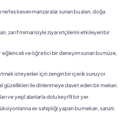
 ⁣ve nefes kesen manzaralar ‌sunan bu alan, doğa
ıtan, zarif⁤ mimarisiyle ziyaretçilerini etkileyen⁢ bir
r eğlenceli​ ve öğretici bir‌ deneyim sunan bu müze,
şfetmek isteyenler için zengin bir içerik sunuyor.
al güzellikleri ile dinlenmeye davet eden‌ bir mekan.
ları ve yeşil alanlarla dolu keyifli bir yer.
düksiyonlarına ev sahipliği yapan bu mekan, sanatı