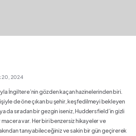
ık 20, 2024
yla İngiltere’nin gözden kaçan hazinelerinden biri.‍
iyle de öne çıkan bu şehir,‍ keşfedilmeyi bekleyen
ya da sıradan bir gezgin ⁣iseniz, Huddersfield’in gizli
r macera⁣ var. Her biri⁤ benzersiz hikayeler ve
ından ‌tanıyabileceğiniz ve sakin bir⁢ gün geçirerek⁤