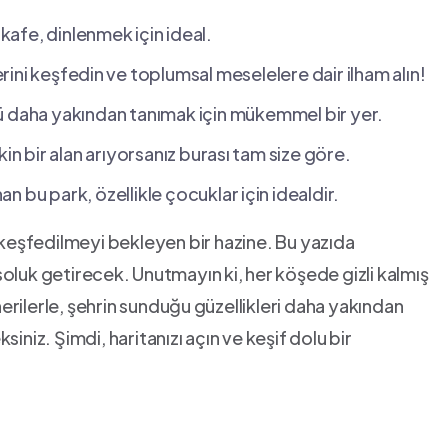
‌kafe, dinlenmek⁤ için ideal.
lerini keşfedin⁣ ve toplumsal meselelere dair ‍ilham alın!
nü daha yakından tanımak için mükemmel bir yer.
kin bir alan arıyorsanız burası ⁣tam size göre.
nan bu park, özellikle çocuklar ⁢için‍ idealdir.
 keşfedilmeyi bekleyen bir ‍hazine. Bu yazıda
soluk getirecek.⁣ Unutmayın ki, her ⁣köşede ​gizli ‍kalmış
önerilerle, şehrin sunduğu⁤ güzellikleri daha yakından
niz. ​Şimdi, haritanızı ⁤açın ve‍ keşif dolu bir