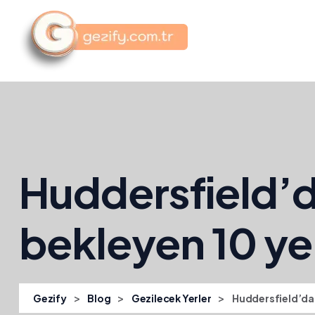
Huddersfield’d
bekleyen 10 yer
>
>
>
Gezify
Blog
Gezilecek Yerler
Huddersfield’da 