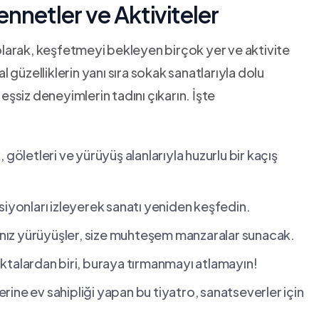
nnetler ve Aktiviteler
 olarak, ​keşfetmeyi⁢ bekleyen birçok yer ve aktivite
güzelliklerin yanı sıra sokak sanatlarıyla dolu
 eşsiz deneyimlerin tadını çıkarın. İşte
 göletleri ve yürüyüş alanlarıyla huzurlu bir ‌kaçış
siyonları izleyerek sanatı yeniden keşfedin.
ız yürüyüşler, size ‌muhteşem manzaralar sunacak.
noktalardan ⁤biri, buraya tırmanmayı atlamayın!
erine ev sahipliği yapan bu tiyatro, sanatseverler için