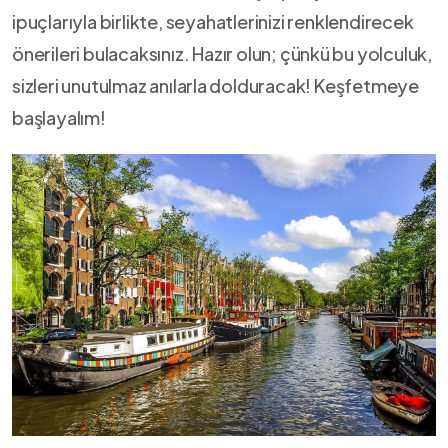
ipuçlarıyla birlikte, seyahatlerinizi‍ renklendirecek⁢
önerileri bulacaksınız. Hazır olun; çünkü⁣ bu yolculuk,
sizleri unutulmaz anılarla ⁢dolduracak! Keşfetmeye
başlayalım!