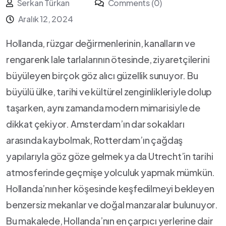
Serkan Türkan
Comments (0)
Aralık 12, 2024
Hollanda, rüzgar değirmenlerinin, kanalların ⁤ve
rengarenk lale tarlalarının ötesinde, ziyaretçilerini
büyüleyen birçok göz alıcı güzellik sunuyor. Bu
büyülü ülke, tarihi ve kültürel zenginlikleriyle​ dolup
taşarken,‌ aynı‍ zamanda modern ⁣mimarisiyle de
dikkat çekiyor. Amsterdam’ın dar sokakları
arasında kaybolmak, Rotterdam’ın çağdaş
yapılarıyla göz göze gelmek ya ⁢da Utrecht’in ⁤tarihi
atmosferinde geçmişe yolculuk yapmak ‌mümkün.
Hollanda’nın her köşesinde keşfedilmeyi ‌bekleyen
benzersiz ‍mekanlar ve doğal⁣ manzaralar bulunuyor. ​
Bu makalede, Hollanda’nın en çarpıcı yerlerine dair