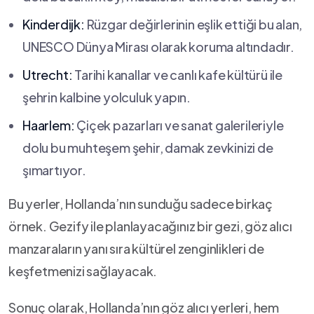
Kinderdijk:
Rüzgar değirlerinin eşlik ettiği bu⁣ alan,
UNESCO Dünya Mirası olarak⁢ koruma altındadır.
Utrecht:
Tarihi kanallar ve canlı kafe kültürü ile
şehrin kalbine yolculuk‌ yapın.
Haarlem:
Çiçek pazarları ve⁤ sanat galerileriyle
dolu bu muhteşem şehir, damak zevkinizi de
şımartıyor.
Bu yerler, Hollanda’nın sunduğu sadece birkaç
örnek. Gezify ile planlayacağınız bir gezi,‌ göz alıcı
manzaraların yanı sıra kültürel zenginlikleri de
keşfetmenizi sağlayacak.
Sonuç olarak, Hollanda’nın ⁢göz alıcı yerleri, hem