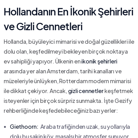
Hollandanın En İkonik Şehirleri
ve Gizli Cennetleri
Hollanda, büyüleyici‌ mimarisi ve doğal güzellikleri⁤ ile
dolu olan, keşfedilmeyi bekleyen birçok noktaya
ev sahipliği yapıyor. Ülkenin en
ikonik şehirleri
arasında yer alan Amsterdam, tarihi kanalları ve
⁤müzeleriyle ünlüyken, Rotterdam modern mimarisi
ile dikkat ​çekiyor. Ancak,
gizli ⁤cennetler
keşfetmek
isteyenler için birçok sürpriz sunmakta. İşte Gezify
rehberliğinde keşfedebileceğiniz bazı yerler:
Giethoorn:
‌ Araba trafiğinden uzak, ‍su yollarıyla
dolu bu sakin⁢ köy, masalsı bir atmosfer sunuyor.