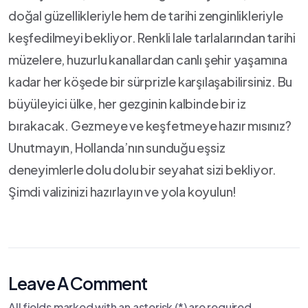
doğal güzellikleriyle hem de tarihi zenginlikleriyle
keşfedilmeyi bekliyor. ​Renkli lale tarlalarından tarihi
müzelere,‌ huzurlu kanallardan ​canlı şehir yaşamına
kadar her köşede bir sürprizle karşılaşabilirsiniz. ‍Bu
büyüleyici ülke,‍ her gezginin kalbinde bir iz
bırakacak. Gezmeye ve keşfetmeye hazır mısınız?
Unutmayın, Hollanda’nın sunduğu ⁤eşsiz
deneyimlerle dolu dolu bir seyahat sizi bekliyor.
Şimdi valizinizi ‌hazırlayın ve yola koyulun!
Leave A Comment
All fields marked with an asterisk (*) are required