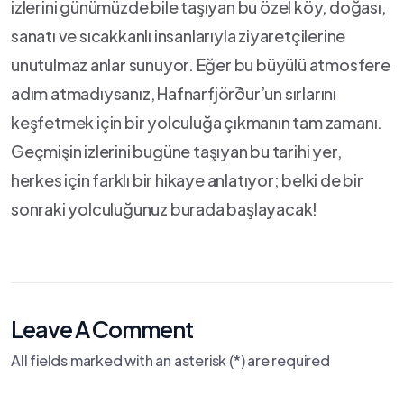
izlerini‍ günümüzde bile taşıyan bu özel köy, doğası,
sanatı ve‌ sıcakkanlı insanlarıyla ziyaretçilerine
unutulmaz⁤ anlar sunuyor. ⁢Eğer bu büyülü atmosfere
adım atmadıysanız, Hafnarfjörður’un sırlarını
keşfetmek ‌için bir yolculuğa çıkmanın tam zamanı.
Geçmişin izlerini bugüne taşıyan ⁤bu​ tarihi yer,
⁤herkes ⁤için farklı bir hikaye anlatıyor;⁤ belki de bir
‌sonraki yolculuğunuz burada başlayacak!
Leave A Comment
All fields marked with an asterisk (*) are required