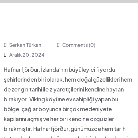
Serkan Türkan
Comments (0)
Aralık 20, 2024
Hafnarfjörður, İzlanda’nın büyüleyici fiyordu
şehirlerinden biri olarak, hem doğal güzellikleri hem
de zengin tarihi ile ziyaretçilerini kendine hayran
bırakıyor. Viking köyüne ev sahipliği yapan⁢ bu
bölge, çağlar boyunca birçok medeniyete
kapılarını açmış ve her​ biri kendine özgü izler
bırakmıştır. Hafnarfjörður, günümüzde hem tarih⁢