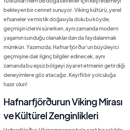
tutkunları hem​ de doğa severler için keşfedilmeyi
bekleyen bir cennet sunuyor. Viking​ kültürü, yerel ​
efsaneler ve mistik doğasıyla dolu bu köyde,
geçmişin izlerini sürerken, aynı zamanda modern
yaşamın sunduğu olanaklardan da faydalanmak‌
mümkün. ⁤Yazımızda, Hafnarfjörður’un büyüleyici‍
geçmişine dair ilginç bilgiler edinecek, ‌aynı
⁤zamanda bu eşsiz bölgeyi ziyaret etmenin getirdiği
deneyimlere göz atacağız. Keyifli bir yolculuğa
hazır olun!
Hafnarfjörðurun Viking Mirası
ve⁤ Kültürel Zenginlikleri
Hafnarfjörður,⁢ Viking mirasının hala ⁢canlı bir şekilde