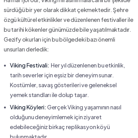
sürdüğü‌ bir yer olarak‌ dikkat çekmektedir. Şehre
‍özgü kültürel etkinlikler ve⁣ düzenlenen festivaller ile
bu tarihi kökenler günümüzde bile yaşatılmaktadır.
Gezify okurları için bu bölgedeki bazı ⁣önemli
unsurları derledik:
Viking Festivali:
⁣ Her ⁤yıl düzenlenen bu etkinlik,
tarih ‌severler ⁤için eşsiz bir deneyim sunar.
Kostümler, savaş gösterileri ve geleneksel
yemek standları ile dolup ​taşar.
Viking Köyleri:
Gerçek ⁤Viking yaşamının nasıl
olduğunu deneyimlemek için⁣ ziyaret
edebileceğiniz birkaç replikasyon köyü
bulunmaktadır.