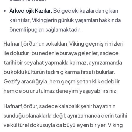
Arkeolojik Kazılar:
Bölgedeki ‍kazılardan çıkan
kalıntılar, Vikinglerin günlük yaşamları hakkında
önemli ipuçları sağlamaktadır.
Hafnarfjörður’un sokakları, Viking geçmişinin izleri
ile doludur;​ bu nedenle buraya gelenler, sadece
tarihi ⁣bir seyahat ⁣yapmakla kalmaz, aynı zamanda
bu köklü kültürün tadını çıkarma fırsatı⁣ bulurlar.‍
Gezify aracılığıyla, hem geçmişe⁢ tanıklık edebilir
hem⁤ de bu unutulmaz deneyimi yaşayabilirsiniz.
Hafnarfjörður, sadece⁢ kalabalık şehir hayatının
sunduğu olanaklarla değil,​ aynı zamanda​ derin tarihi
ve‍ kültürel dokusuyla da büyüleyen bir⁣ yer.​ Viking