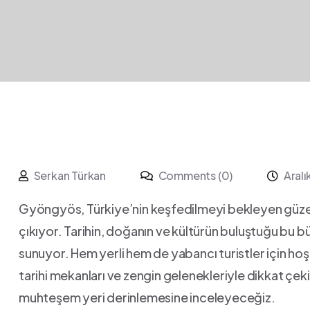
Serkan Türkan
Comments (0)
Aral
Gyöngyös, Türkiye’nin keşfedilmeyi bekleyen güzellik
çıkıyor. Tarihin, doğanın ve kültürün buluştuğu bu bü
sunuyor. Hem yerli hem de yabancı turistler için hoş
tarihi ‌mekanları ve zengin gelenekleriyle dikkat ç
muhteşem yeri derinlemesine inceleyeceğiz. ⁢