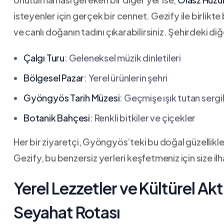
isteyenler​ için ‍gerçek bir cennet. ‌Gezify ile birlik
⁣ve ⁤canlı​ doğanın tadını çıkarabilirsiniz.‌ Şehirdeki 
Çalgı Turu
: Geleneksel müzik dinletileri
Bölgesel Pazar
:⁤ Yerel⁣ ürünlerin şehri
Gyöngyös ⁤Tarih ⁢Müzesi
: Geçmişe⁤ ışık tutan sergi
Botanik Bahçesi
:​ Renkli bitkiler‍ ve çiçekler
Her bir ziyaretçi, ⁣Gyöngyös’teki bu doğal güzellikle
Gezify, ⁤bu benzersiz ‍yerleri keşfetmeniz için size i
Yerel Lezzetler‌ ve ⁢Kültürel Akti
Seyahat Rotası