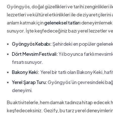
Gyöngyös, doğal güzellikleri ve tarihi zenginlikleri ile 
lezzetleri ve kültürel etkinlikleri ‍ile de ziyaretçiler
anlam katmak için
geleneksel tatları
deneyimlemek v
sunuyor. ⁤İşte keşfedeceğiniz bazı yerel lezzetler ve ⁤
Gyöngyös Kebabı:
Şehirdeki en ⁢popüler ‍gelenek
Dört​ Mevsim⁣ Festivali:
Yıl​ boyunca farklı ⁤mevsiml
‌fırsatı sunuyor.
Bakony Keki:
⁤ Yerel bir tatlı olan Bakony Keki, hafi
Yerel⁣ Şarap Turu:
⁢Gyöngyös’ün çevresindeki⁢ bağlard
deneyimi.
Bu aktivitelerle, ⁣hem damak tadınıza ⁤hitap edecek
keşfedeceksiniz.‍ Gezify, bu tarz yerel ⁣deneyimlerin 