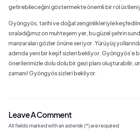
‍getirebileceğini göstermekte önemli ‍bir⁢ rol​ üstleni
Gyöngyös, ‌tarihi ⁢ve doğal zenginlikleriyle keşfedil
sıraladığımız on muhteşem yer, bu güzel şehrin⁤ sun
manzaraları⁢ gözler önüne ⁣seriyor. Yürüyüş yolların
adımda yeni bir keşif sizleri bekliyor. Gyöngyös’e 
önerilerimizle dolu dolu⁢ bir ⁤gezi planı oluşturabilir, u
zamanı! ⁢Gyöngyös sizleri bekliyor.
Leave A Comment
All fields marked with an asterisk (*) are required