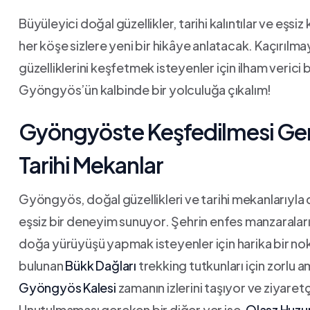
Büyüleyici doğal güzellikler, tarihi kalıntılar ve eşsiz
her köşe sizlere⁢ yeni bir hikâye anlatacak. Kaçırıl
güzelliklerini​ keşfetmek isteyenler için ⁤ilham verici b
Gyöngyös’ün kalbinde bir ‌yolculuğa⁤ çıkalım!
Gyöngyöste Keşfedilmesi Gerek
Tarihi Mekanlar
Gyöngyös, doğal ⁢güzellikleri ve ‌tarihi ⁣mekanlarıyla 
eşsiz​ bir ‍deneyim⁣ sunuyor. Şehrin enfes​ manzaraları
doğa ​yürüyüşü yapmak isteyenler için harika ⁤bir nok
bulunan
Bükk Dağları
trekking tutkunları için zorlu​ ama
Gyöngyös⁣ Kalesi
zamanın izlerini taşıyor ve ziyaret
Unutulmaması gereken bir diğer yer ise,
Olasz⁤ Huzu