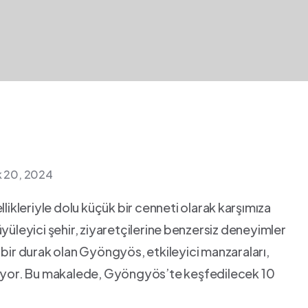
ık 20, 2024
leriyle dolu​ küçük bir cenneti olarak ⁤karşımıza
yüleyici şehir, ziyaretçilerine ⁣benzersiz‍ deneyimler
 bir durak olan Gyöngyös, etkileyici manzaraları,
ekiyor. Bu makalede, ‍Gyöngyös’te keşfedilecek 10