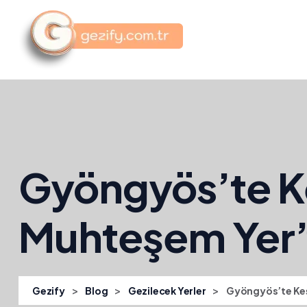
Gyöngyös’te K
Muhteşem Yer”
>
>
>
Gezify
Blog
Gezilecek Yerler
Gyöngyös’te Keş