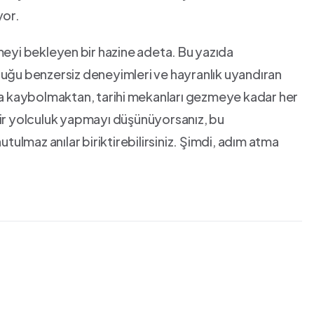
yor.
meyi bekleyen⁤ bir hazine adeta.⁢ Bu yazıda
duğu benzersiz deneyimleri ‌ve hayranlık uyandıran
da ​kaybolmaktan, tarihi⁤ mekanları​ gezmeye kadar her
bir yolculuk yapmayı düşünüyorsanız, ​bu
nutulmaz ​anılar biriktirebilirsiniz. Şimdi, adım ‍atma