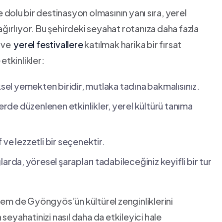
dolu⁢ bir⁢ destinasyon ‍olmasının yanı ⁤sıra, yerel ​
ini ağırlıyor. Bu şehirdeki seyahat rotanıza daha fazla
e ‌
yerel festivallere
katılmak harika bir​ fırsat
etkinlikler:
sel yemekten biridir, mutlaka tadına bakmalısınız.
erde düzenlenen etkinlikler, ⁣yerel kültürü tanıma
f ve lezzetli bir seçenektir.
a, ⁣yöresel şarapları⁤ tadabileceğiniz keyifli bir tur ​
 hem de Gyöngyös’ün kültürel zenginliklerini
seyahatinizi nasıl daha da etkileyici hale