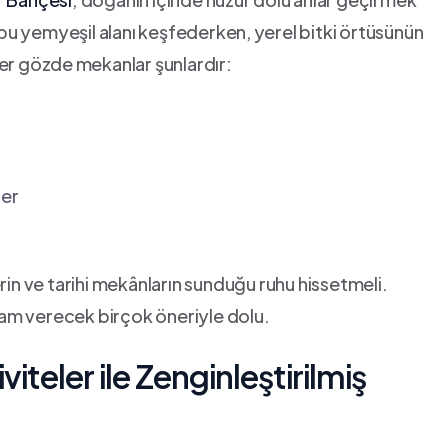
te bu yemyeşil alanı ‌keşfederken,⁢ yerel bitki örtüsünün
diğer gözde⁣ mekanlar şunlardır:
ler
rin ve tarihi mekânların sunduğu ruhu hissetmeli.
lham verecek‍ birçok öneriyle dolu.
viteler ile Zenginleştirilmiş ​