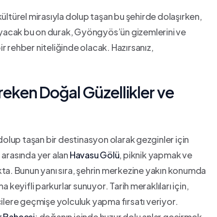
 kültürel mirasıyla​ dolup⁢ taşan bu şehirde dolaşırken,​
mayacak bu ⁢on durak, Gyöngyös’ün gizemlerini ve
ir rehber niteliğinde olacak.‍ Hazırsanız,‌
en ⁢Doğal ⁤Güzellikler‍ ve
dolup taşan bir destinasyon ​olarak ⁤gezginler için
 arasında yer alan‌
Havasu⁤ Gölü
, piknik yapmak ve ​
ta.⁣ Bunun yanı sıra,‍ şehrin ‍merkezine yakın konumda
 keyifli⁣ parkurlar sunuyor. Tarih⁣ meraklıları​ için,⁤
çilere geçmişe yolculuk yapma ‍fırsatı veriyor.
r Bahçesi
; doğanın içinde huzur‍ dolu ⁤anlar geçirmek