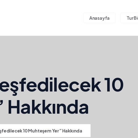
Anasayfa
Tur B
eşfedilecek 10
 Hakkında
fedilecek 10 Muhteşem Yer” Hakkında