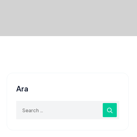
Ara
Search
for: