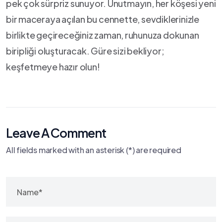
pek çok sürpriz sunuyor. ⁤Unutmayın, her‌ köşesi​ yeni
bir ⁣maceraya ⁢açılan bu cennette, ‌sevdiklerinizle
birlikte geçireceğiniz zaman,⁣ ruhunuza dokunan
⁣biripliği oluşturacak. Güre sizi bekliyor;
keşfetmeye hazır olun!
Leave A Comment
All fields marked with an asterisk (*) are required