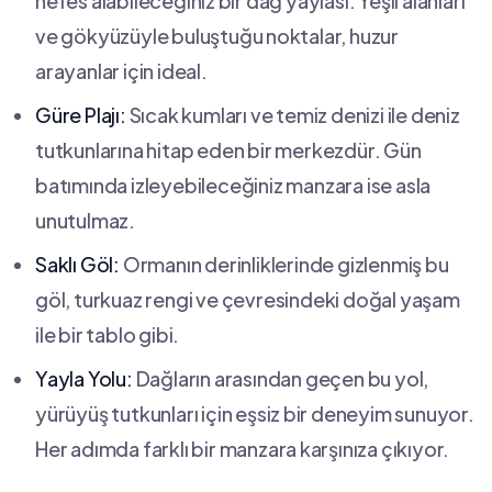
nefes alabileceğiniz⁢ bir dağ yaylası. ‍Yeşil alanları
ve gökyüzüyle buluştuğu ⁢noktalar, huzur
‍arayanlar için ideal.
Güre Plajı:
Sıcak kumları ve temiz denizi ile deniz
tutkunlarına hitap eden bir merkezdür. Gün
‍batımında izleyebileceğiniz‌ manzara ise asla
unutulmaz.
Saklı Göl:
Ormanın derinliklerinde​ gizlenmiş⁢ bu
göl, turkuaz rengi ve ​çevresindeki doğal yaşam
ile bir ‍tablo gibi.
Yayla Yolu:
Dağların arasından geçen bu yol,
yürüyüş ‌tutkunları için eşsiz ⁣bir deneyim sunuyor.
Her‍ adımda farklı bir manzara⁣ karşınıza‌ çıkıyor.