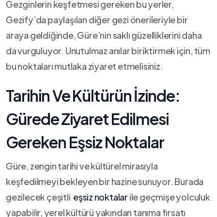
Gezginlerin keşfetmesi gereken bu yerler,
Gezify’da paylaşılan diğer gezi önerileriyle bir
araya geldiğinde, Güre’nin saklı güzelliklerini daha
⁢da vurguluyor. Unutulmaz anılar biriktirmek ⁢için, tüm
bu noktaları⁢ mutlaka ziyaret etmelisiniz.
Tarihin Ve ⁣Kültürün ⁢İzinde:
Gürede⁤ Ziyaret ⁣Edilmesi
Gereken Eşsiz Noktalar
Güre, ‌zengin ⁣tarihi ​ve kültürel mirasıyla
keşfedilmeyi bekleyen⁣ bir hazine sunuyor. ​Burada
gezilecek çeşitli ⁣
eşsiz⁣ noktalar
ile geçmişe yolculuk⁤
yapabilir,⁢ yerel kültürü ‍yakından tanıma fırsatı⁤