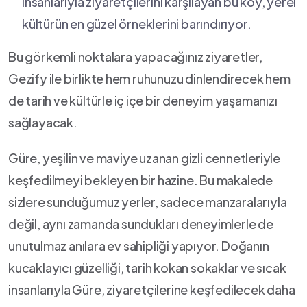
insanlarıyla ziyaretçilerini ⁤karşılayan bu köy, yerel
kültürün en güzel örneklerini barındırıyor.
Bu görkemli noktalara yapacağınız ziyaretler,⁤
Gezify ile birlikte⁣ hem ruhunuzu dinlendirecek hem
⁣de‍ tarih ve kültürle iç⁣ içe bir deneyim yaşamanızı⁤
sağlayacak.
Güre, yeşilin ve ‍maviye uzanan ‌gizli cennetleriyle
keşfedilmeyi bekleyen bir hazine. Bu​ makalede⁤
sizlere sunduğumuz yerler, sadece manzaralarıyla
değil, aynı zamanda sundukları deneyimlerle de
unutulmaz​ anılara ev sahipliği yapıyor. Doğanın
kucaklayıcı güzelliği, tarih kokan sokaklar ve ⁤sıcak
insanlarıyla ‍Güre, ziyaretçilerine ‍keşfedilecek daha⁤