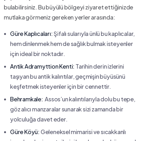
bulabilirsiniz.‍ Bu büyülü ⁤bölgeyi ziyaret‌ ettiğinizde
mutlaka görmeniz‌ gereken ⁢yerler arasında:
Güre Kaplıcaları:
Şifalı sularıyla ünlü bu kaplıcalar,
hem ‍dinlenmek‍ hem de ⁢sağlık bulmak isteyenler‍
için ideal⁢ bir ⁤noktadır.
Antik‍ Adramyttion Kenti:
Tarihin derin izlerini‌
taşıyan bu antik ‌kalıntılar, geçmişin büyüsünü⁤
keşfetmek ⁣isteyenler için bir cennettir.
Behramkale:
⁣ Assos’un kalıntılarıyla dolu bu tepe,
göz alıcı ‌manzaralar⁤ sunarak sizi zamanda ‌bir
yolculuğa‍ davet ⁢eder.
Güre Köyü:
Geleneksel⁤ mimarisi ve sıcakkanlı​