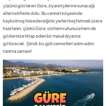
⁢yüzünü gösteren Güre, ziyaretçilerine sunacağı
alternatiflerle dolu. Bu cennet ⁤köşesinde
kaybolmuş hissedeceğiniz yerleri keşfetmek üzere
hazırlanın; çünkü Güre, sizi hem ‌ruhunuza ⁤hem de
gözlerinize hitap eden bir masal diyarına
götürecek. Şimdi, bu gizli cennetleri adım adım
tanıma zamanı!