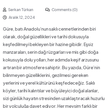
Serkan Türkan
Comments (0)
Aralık 12, 2024
Güre,‌ batı Anadolu’nun saklı⁣ cennetlerinden biri
olarak, doğal güzellikleri⁢ ve tarihi‍ dokusuyla⁤
keşfedilmeyi bekleyen bir hazine ‌gibidir. Eşsiz⁢
manzaraları, serin‍ dağ rüzgarları ve mis gibi ‌doğa
kokusuyla ‌dolu yolları, her⁣ adımda keşif arzusunu​
artıran ⁢bir atmosfere sahiptir. Bu yazıda, Güre’nin
bilinmeyen güzelliklerini, gezilmesi‌ gereken
yerlerini⁣ ve ⁤yerel kültürünü ‍keşfedeceğiz. Saklı⁤
köyler, ⁣tarihi kalıntılar ve ⁣büyüleyici ⁢doğal alanlar,
sizi ⁤günlük hayatın stresinden uzaklaştıracak huzurlu
bir⁣ yolculuğa davet ediyor. Her mevsim farklı bir