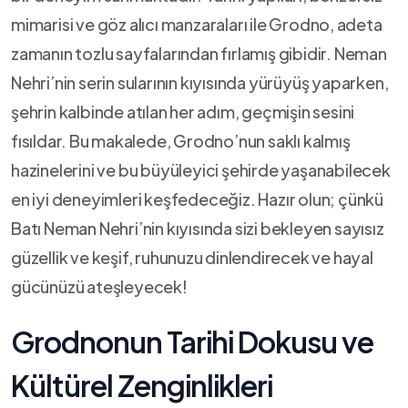
mimarisi ve göz alıcı manzaraları ​ile Grodno,⁤ adeta
zamanın tozlu sayfalarından fırlamış gibidir. Neman
Nehri’nin serin sularının‍ kıyısında yürüyüş yaparken,
şehrin kalbinde atılan⁢ her adım, geçmişin sesini
fısıldar.⁤ Bu makalede, Grodno’nun saklı​ kalmış
hazinelerini ve bu büyüleyici şehirde yaşanabilecek
en iyi deneyimleri keşfedeceğiz.‌ Hazır olun; çünkü
Batı Neman ​Nehri’nin kıyısında sizi bekleyen sayısız
güzellik​ ve keşif, ruhunuzu ⁢dinlendirecek ve hayal
gücünüzü ateşleyecek!
Grodnonun Tarihi Dokusu ve
Kültürel Zenginlikleri