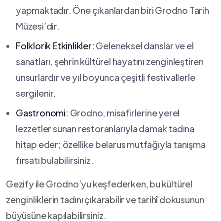
yapmaktadır. Öne çıkanlardan biri Grodno Tarih
Müzesi’dir.
Folklorik Etkinlikler:
Geleneksel danslar ve el
sanatları, şehrin kültürel hayatını zenginleştiren
unsurlardır ve yıl boyunca çeşitli festivallerle
sergilenir.
Gastronomi:
Grodno, misafirlerine yerel
lezzetler sunan restoranlarıyla ⁢damak tadına
hitap eder; özellike belarus mutfağıyla tanışma
fırsatı bulabilirsiniz.
Gezify ile Grodno’yu keşfederken, bu kültürel
zenginliklerin tadını⁣ çıkarabilir ve tarihî dokusunun
büyüsüne kapılabilirsiniz.