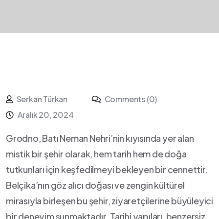
Serkan Türkan
Comments (0)
Aralık 20, 2024
Grodno, Batı ⁢Neman Nehri’nin kıyısında yer alan
mistik bir şehir olarak, hem⁤ tarih hem de doğa
tutkunları ​için‌ keşfedilmeyi bekleyen bir cennettir.
Belçika’nın göz alıcı doğası ve zengin kültürel
mirasıyla birleşen​ bu şehir, ‌ziyaretçilerine büyüleyici
bir deneyim sunmaktadır. Tarihi yapıları, benzersiz