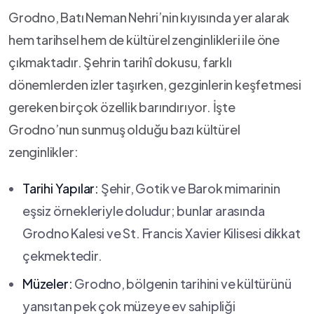
Grodno, Batı Neman Nehri’nin kıyısında yer alarak
hem tarihsel hem de kültürel zenginlikleri ile öne
çıkmaktadır. ‌Şehrin tarihî‍ dokusu,⁢ farklı
dönemlerden izler taşırken, gezginlerin keşfetmesi
gereken birçok özellik barındırıyor. İşte
Grodno’nun sunmuş olduğu bazı kültürel
zenginlikler:
Tarihi Yapılar:
Şehir, Gotik ve Barok mimarinin
eşsiz örnekleriyle doludur; bunlar ‍arasında
⁣Grodno Kalesi ve St. Francis Xavier Kilisesi dikkat
çekmektedir.
Müzeler:
Grodno,⁣ bölgenin tarihini ve‍ kültürünü⁣
yansıtan pek çok müzeye ev sahipliği