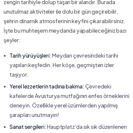
zengin tarihiyle dolup ⁤taşan⁢ bir alandır. Burada
unutulmaz aktiviteler ile dolu bir gün geçirebilir,
şehrin dinamik atmosferinin keyfini çıkarabilirsiniz.⁢
İşte ​bu muhteşem meydanda yapabileceğiniz⁣ bazı
şeyler:
Tarih yürüyüşleri:
Meydan çevresindeki tarihi
yapıları keşfedin. ⁢Her köşe, geçmişten izler
taşıyor.
Yerel lezzetlerin‍ tadına bakma:
Çevredeki
kafelerde Avusturya mutfağının enfes örneklerini
deneyin. ‌Özellikle yerel üzümlerden yapılmış
⁢şarapları unutmayın!
Sanat ⁤sergileri:
Hauptplatz’da sık sık düzenlenen