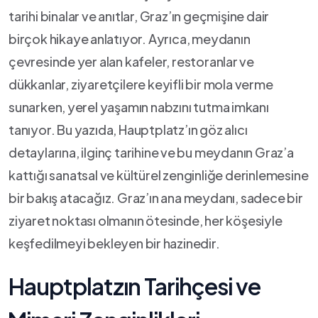
tarihi binalar ve‌ anıtlar, Graz’ın geçmişine dair
birçok hikaye⁣ anlatıyor. Ayrıca, meydanın
çevresinde⁤ yer alan‍ kafeler, restoranlar⁣ ve
dükkanlar, ziyaretçilere ‍keyifli bir mola verme
sunarken,⁣ yerel yaşamın nabzını tutma ⁢imkanı
tanıyor. Bu yazıda, Hauptplatz’ın göz alıcı
detaylarına, ilginç​ tarihine ve ⁤bu​ meydanın Graz’a
kattığı ‌sanatsal ve kültürel zenginliğe derinlemesine
‍bir bakış atacağız.‍ Graz’ın ana meydanı, sadece bir
‍ziyaret‌ noktası olmanın ötesinde, ‍her​ köşesiyle
keşfedilmeyi bekleyen​ bir⁤ hazinedir.
Hauptplatzın Tarihçesi ve