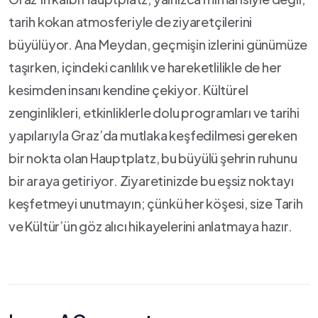
tarih kokan atmosferiyle ⁣de ‍ziyaretçilerini
büyülüyor. Ana Meydan, geçmişin izlerini günümüze
taşırken, içindeki canlılık ⁣ve hareketlilikle de her
kesimden‌ insanı ⁢kendine çekiyor. ⁣Kültürel
zenginlikleri, etkinliklerle dolu⁢ programları ve ‌tarihi
yapılarıyla ‍Graz’da mutlaka keşfedilmesi gereken
‌bir nokta olan⁤ Hauptplatz, ⁤bu ⁣büyülü şehrin ruhunu
bir araya ⁣getiriyor. Ziyaretinizde‍ bu ⁣eşsiz noktayı
⁤keşfetmeyi unutmayın; çünkü her köşesi, size Tarih
ve Kültür’ün göz alıcı hikayelerini anlatmaya hazır.