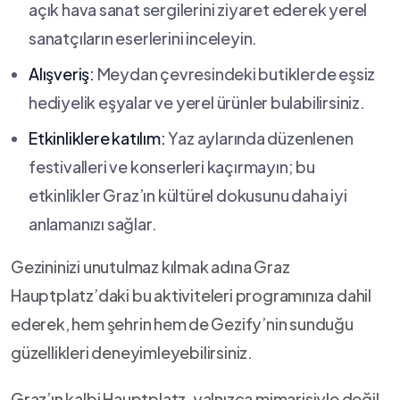
‍açık hava ⁢sanat sergilerini ziyaret ederek yerel
sanatçıların ‍eserlerini ‌inceleyin.
Alışveriş:
⁣Meydan çevresindeki⁣ butiklerde eşsiz
hediyelik eşyalar ve yerel ürünler ⁢bulabilirsiniz.
Etkinliklere⁣ katılım:
Yaz aylarında ⁣düzenlenen
festivalleri ve​ konserleri kaçırmayın; bu
⁣etkinlikler ‍Graz’ın kültürel dokusunu daha iyi
anlamanızı​ sağlar.
Gezininizi unutulmaz kılmak adına Graz
Hauptplatz’daki bu aktiviteleri programınıza dahil
ederek, hem‍ şehrin hem ⁣de ⁢Gezify’nin sunduğu
güzellikleri deneyimleyebilirsiniz.
Graz’ın kalbi Hauptplatz,‍ yalnızca mimarisiyle değil,