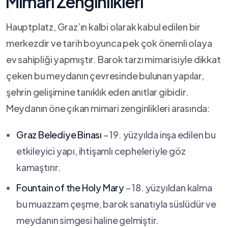
⁣Mimari Zenginlikleri
Hauptplatz, Graz’ın kalbi olarak kabul edilen ⁢bir
‍merkezdir ve tarih ⁣boyunca pek çok önemli olaya
ev⁤ sahipliği⁤ yapmıştır. Barok ⁤tarzı mimarisiyle​ dikkat
‍çeken bu meydanın‍ çevresinde bulunan⁢ yapılar,
şehrin gelişimine tanıklık eden anıtlar gibidir.
⁢Meydanın öne​ çıkan mimari zenginlikleri arasında:
Graz ‍Belediye Binası
– 19. yüzyılda inşa ⁣edilen bu
‌etkileyici‍ yapı, ihtişamlı‌ cepheleriyle göz
kamaştırır.
Fountain of ‌the Holy Mary
– 18. yüzyıldan kalma
bu muazzam ⁤çeşme, barok‍ sanatıyla süslüdür ‌ve
meydanın simgesi haline‍ gelmiştir.