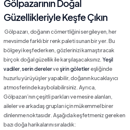
Gölpazarının Doğal
Güzellikleriyle Keşfe Çıkın
‌ ​Gölpazarı, doğanın cömertliğini sergileyen, ​her
mevsimde farklı⁤ bir ‍renk paleti sunan bir yer. Bu
bölgeyi keşfederken, gözlerinizi kamaştıracak
birçok doğal güzellik ile karşılaşacaksınız.
Yeşil
vadiler
,
serin dereler
ve
şirin göletler
eşliğinde
huzurlu yürüyüşler yapabilir, doğanın kucaklayıcı
atmosferinde kaybolabilirsiniz. Ayrıca,
Gölpazarı’nın çeşitli parkları ve mesire‍ alanları,
aileler⁣ ve arkadaş grupları için mükemmel birer
dinlenme ‍noktasıdır. Aşağıda keşfetmeniz gereken
bazı doğa harikalarını sıraladık: