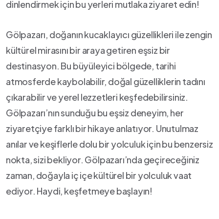
dinlendirmek için ⁤bu yerleri mutlaka ziyaret edin!
Gölpazarı, doğanın⁣ kucaklayıcı güzellikleri ile zengin
kültürel mirasını‌ bir araya getiren eşsiz bir
destinasyon. Bu büyüleyici bölgede,‌ tarihi
atmosferde kaybolabilir, doğal güzelliklerin‌ tadını
çıkarabilir ve yerel lezzetleri keşfedebilirsiniz.
Gölpazarı’nın sunduğu bu eşsiz deneyim, her
ziyaretçiye farklı bir hikaye anlatıyor. Unutulmaz
anılar ve keşiflerle dolu bir yolculuk için bu benzersiz
⁤nokta, sizi ​bekliyor. Gölpazarı’nda geçireceğiniz
zaman, doğayla ⁣iç içe ​kültürel ​bir yolculuk vaat
ediyor. Haydi, keşfetmeye başlayın!