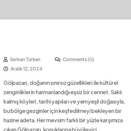
Serkan Türkan
Comments (0)
Aralık 12, 2024
Gölpazarı, doğanın sınırsız güzellikleri ile kültürel
zenginliklerin harmanlandığı ‌eşsiz bir cennet. Saklı
kalmış köyleri,⁣ tarihi yapıları ve yemyeşil doğasıyla,
bu bölge gezginler‍ için⁢ keşfedilmeyi bekleyen bir
hazine adeta. Her mevsim farklı bir yüzle karşımıza
çıkan Gölpazarı, konuklarına büyüleyici