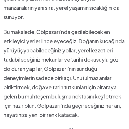
manzaraların yanı sıra, yerel yaşamın sıcaklığını da
sunuyor.
Bu makalede, Gölpazarı’nda gezilebilecek en
etkileyici yerleri inceleyeceğiz. Doğanın kucağında
yürüyüş yapabileceğiniz yollar, yerel lezzetleri
tadabileceğiniz ⁤mekanlar ve tarihi dokusuyla göz ​
dolduran yapılar, Gölpazarı’nın sunduğu
deneyimlerin sadece birkaçı. Unutulmaz anılar
biriktirmek, doğa ve tarih tutkunları için biraraya
gelen bu ‌muhteşem buluşma noktasını keşfetmek
için hazır olun. Gölpazarı’nda geçireceğiniz her an,
hayatınıza yeni bir ⁣renk katacak.