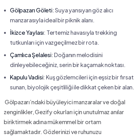
Gölpazarı‍ Göleti
:⁣ Suya yansıyan göz alıcı
manzarasıyla ideal bir ⁤piknik alanı.
İkizce Yaylası
: Tertemiz havasıyla trekking
tutkunları için ‍vazgeçilmez bir ⁣rota.
Çamlıca Şelalesi
: Doğanın melodisini
dinleyebileceğiniz, serin bir kaçamak noktası.
Kapulu Vadisi
: Kuş gözlemcileri için eşsiz bir fırsat
sunan, biyolojik çeşitliliği ile dikkat çeken bir alan.
‍ Gölpazarı’ndaki büyüleyici manzaralar ve doğal
zenginlikler, Gezify okurları için unutulmaz anılar
biriktirmek adına mükemmel bir ortam
sağlamaktadır. Gözlerinizi ve ruhunuzu