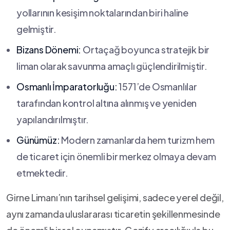
yollarının kesişim noktalarından⁤ biri haline
gelmiştir.
Bizans Dönemi:
Ortaçağ boyunca stratejik bir
liman olarak savunma amaçlı‍ güçlendirilmiştir.
Osmanlı‍ İmparatorluğu:
1571’de Osmanlılar
tarafından kontrol altına alınmış ve yeniden‍
yapılandırılmıştır.
Günümüz:
Modern zamanlarda ‌hem turizm hem
de ticaret ‌için önemli bir⁤ merkez olmaya devam
etmektedir.
Girne Limanı’nın tarihsel gelişimi, sadece⁤ yerel değil,
aynı zamanda⁢ uluslararası ticaretin şekillenmesinde