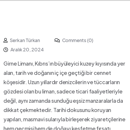
Serkan Türkan
Comments (0)
Aralık 20, 2024
Girne Limanı, Kıbrıs’ın büyüleyici kuzey⁢ kıyısında ‌yer
alan, tarih ve doğanın iç içe​ geçtiği bir cennet
köşesidir. Uzun yıllardır denizcilerin⁣ ve tüccarların
gözdesi olan bu liman, sadece ticari‌ faaliyetleriyle
değil, aynı zamanda sunduğu eşsiz⁢ manzaralarla da
dikkat çekmektedir.⁣ Tarihi dokusunu ‍koruyan
⁤yapıları, masmavi sularıyla birleşerek ziyaretçilerine
hem geçmişi⁣ hem de ‌doğayı keşfetme fırsatı