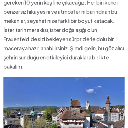
gereken​ 10 yerin keşfine çıkacağız. Her biri kendi⁢
benzersiz hikayesini ve atmosferini barındıran bu
mekanlar, seyahatinize​ farklı bir boyut katacak.
İster tarih⁤ meraklısı, ister doğa aşığı olun,
Frauenfeld’de​ sizi bekleyen sürprizlerle dolu bir
maceraya hazırlanabilirsiniz. Şimdi gelin, bu göz alıcı
şehrin sunduğu en etkileyici duraklara birlikte
bakalım.