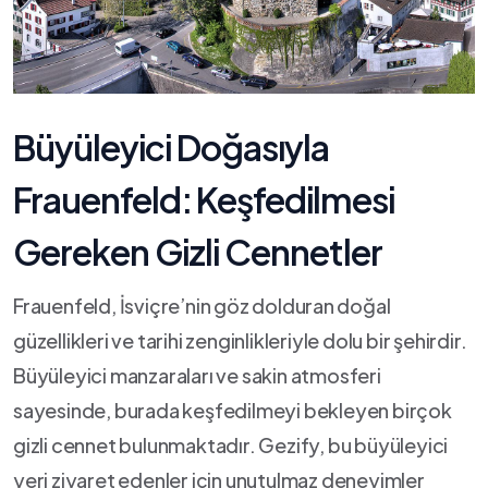
Büyüleyici Doğasıyla
Frauenfeld: ⁤Keşfedilmesi
Gereken Gizli Cennetler
Frauenfeld, İsviçre’nin göz‌ dolduran ⁢doğal⁣
güzellikleri ve tarihi zenginlikleriyle dolu‍ bir şehirdir.
Büyüleyici manzaraları ‍ve sakin atmosferi
sayesinde, burada keşfedilmeyi bekleyen birçok
gizli cennet bulunmaktadır. Gezify, bu büyüleyici
yeri ziyaret edenler için unutulmaz deneyimler⁤