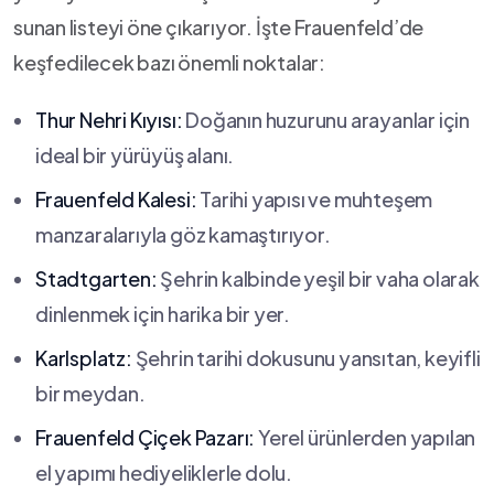
sunan ⁣listeyi⁣ öne çıkarıyor. İşte Frauenfeld’de
keşfedilecek bazı önemli⁣ noktalar:
Thur Nehri Kıyısı:
Doğanın huzurunu arayanlar için
ideal bir ​yürüyüş alanı.
Frauenfeld Kalesi:
Tarihi yapısı ve muhteşem
manzaralarıyla göz kamaştırıyor.
Stadtgarten:
Şehrin kalbinde yeşil⁢ bir vaha olarak
dinlenmek için harika bir yer.
Karlsplatz:
Şehrin tarihi dokusunu yansıtan, keyifli
bir ⁢meydan.
Frauenfeld Çiçek Pazarı:
Yerel ürünlerden yapılan
el yapımı hediyeliklerle ​dolu.