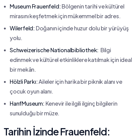
Museum Frauenfeld:
Bölgenin tarihi ve kültürel⁣
mirasını keşfetmek için mükemmel bir adres.
Wilerfeld:
Doğanın içinde‌ huzur dolu bir yürüyüş
yolu.
Schweizerische Nationalbibliothek:
‌ Bilgi
edinmek ve kültürel etkinliklere katılmak için ideal⁣
bir mekân.
Hölzli Parkı:
Aileler için harika bir piknik alanı ve‌
çocuk oyun alanı.
HanfMuseum:
Kenevir ile ilgili ilginç bilgilerin
sunulduğu bir müze.
Tarihin İzinde Frauenfeld: