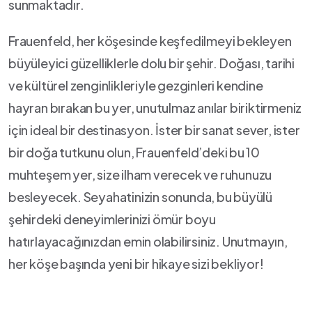
sunmaktadır.
Frauenfeld, her köşesinde keşfedilmeyi bekleyen
büyüleyici güzelliklerle dolu bir şehir. Doğası, tarihi
ve kültürel zenginlikleriyle gezginleri kendine
hayran‍ bırakan bu yer, ⁤unutulmaz anılar biriktirmeniz
için ideal bir⁢ destinasyon. ‌İster bir sanat​ sever, ister⁢
bir‍ doğa tutkunu‌ olun, Frauenfeld’deki ⁤bu 10
muhteşem yer, size ilham verecek ve ruhunuzu
besleyecek. Seyahatinizin sonunda, ⁣bu büyülü
şehirdeki deneyimlerinizi ömür boyu
hatırlayacağınızdan emin⁤ olabilirsiniz. Unutmayın,
her köşe ‍başında yeni bir hikaye sizi bekliyor!