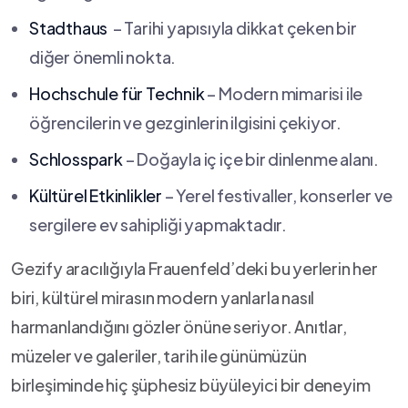
Stadthaus
‍ – Tarihi yapısıyla dikkat çeken bir
diğer önemli nokta.
Hochschule für Technik
– Modern mimarisi ile
öğrencilerin ve gezginlerin ilgisini çekiyor.
Schlosspark
– Doğayla iç içe⁢ bir⁢ dinlenme alanı.
Kültürel Etkinlikler
– Yerel festivaller, konserler ve
sergilere ev sahipliği yapmaktadır.
Gezify ​aracılığıyla Frauenfeld’deki bu yerlerin her
biri, kültürel mirasın ‍modern yanlarla nasıl
harmanlandığını gözler önüne⁤ seriyor. Anıtlar,
müzeler ve ⁢galeriler, tarih ile​ günümüzün
birleşiminde hiç şüphesiz büyüleyici bir deneyim