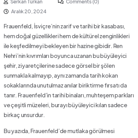
Serkan Türkan
Comments (0)
Aralık 20, 2024
Frauenfeld, İsviçre’nin zarif ve⁢ tarihi bir kasabası,
hem doğal güzellikleri ‍hem de kültürel zenginlikleri
⁢ile keşfedilmeyi bekleyen bir hazine gibidir.​ Ren
Nehri’nin kıvrımları boyunca uzanan bu büyüleyici
⁢şehir, ziyaretçilerine sadece görsel ⁢bir şölen
sunmakla kalmayıp, aynı zamanda tarih kokan
sokaklarında unutulmaz anılar biriktirme fırsatı⁤ da
tanır. Frauenfeld’in tarihi ⁤binaları, muhteşem parkları
ve çeşitli müzeleri, burayı büyüleyici kılan sadece
birkaç unsurdur.
Bu yazıda, Frauenfeld’de mutlaka görülmesi