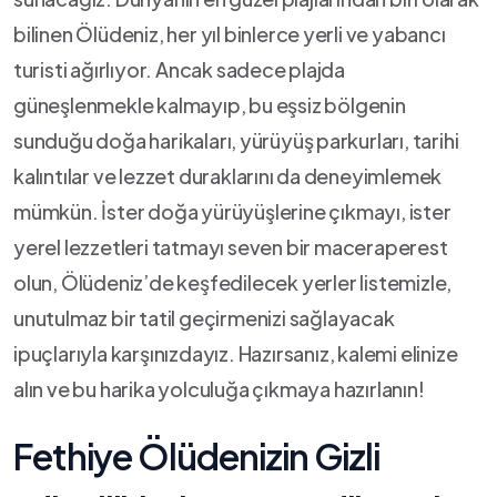
bilinen Ölüdeniz, her yıl binlerce⁢ yerli ve yabancı
⁢turisti ağırlıyor. Ancak‌ sadece ⁤plajda
güneşlenmekle kalmayıp, bu eşsiz bölgenin
sunduğu doğa‍ harikaları,⁤ yürüyüş ⁣parkurları, tarihi
kalıntılar ve lezzet duraklarını⁣ da deneyimlemek ​
mümkün. İster​ doğa​ yürüyüşlerine çıkmayı, ister
‍yerel lezzetleri ​tatmayı ‍seven ‍bir maceraperest
olun, Ölüdeniz’de keşfedilecek yerler listemizle,
unutulmaz bir tatil geçirmenizi sağlayacak
ipuçlarıyla karşınızdayız. Hazırsanız, kalemi elinize
alın ve bu‍ harika yolculuğa çıkmaya hazırlanın!
Fethiye Ölüdenizin Gizli