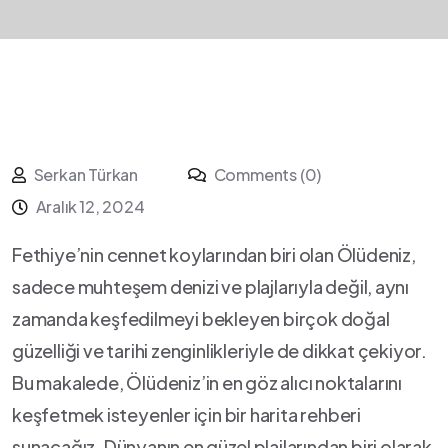
Serkan Türkan
Comments (0)
Aralık 12, 2024
Fethiye’nin‌ cennet koylarından biri⁤ olan Ölüdeniz,
‌sadece muhteşem denizi ve plajlarıyla değil,⁤ aynı
zamanda keşfedilmeyi bekleyen birçok doğal
güzelliği ve tarihi zenginlikleriyle de dikkat çekiyor.
Bu makalede, Ölüdeniz’in ⁣en göz alıcı noktalarını
keşfetmek ⁢isteyenler için ‌bir harita rehberi
sunacağız. Dünyanın⁤ en ⁢güzel⁤ plajlarından biri olarak