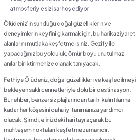
atmosferiyle sizi‌ sarhoş⁢ ediyor.
Ölüdeniz’in sunduğu doğal‌ güzelliklerin ve
deneyimlerin ⁣keyfini çıkarmak için, ⁢bu harika ziyaret
alanlarını mutlaka keşfetmelisiniz.⁤ Gezify ile
yapacağınız bu ​yolculuk, ömür ⁤boyu unutulmaz
⁢anılar biriktirmenize⁢ olanak tanıyacak.
Fethiye Ölüdeniz, doğal güzellikleri ve‌ keşfedilmeyi
bekleyen ⁢saklı cennetleriyle dolu bir destinasyon.
Bu rehber, benzersiz plajlarından tarihi kalıntılarına
⁤kadar her köşesini daha iyi⁤ tanımanıza⁢ yardımcı
olacak. Şimdi, elinizdeki‍ haritayı açarak bu
⁣muhteşem‌ noktaları ‍keşfetme zamanıdır.
Unutmayın, her adımınızda karşınıza çıkacak