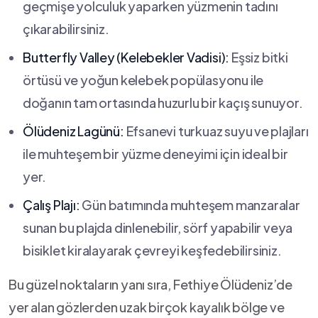
geçmişe⁤ yolculuk yaparken ​yüzmenin tadını
çıkarabilirsiniz.
Butterfly ‌Valley ⁢(Kelebekler ⁣Vadisi):
Eşsiz​ bitki
örtüsü ve yoğun kelebek popülasyonu ile
⁢doğanın tam ⁤ortasında⁢ huzurlu bir⁢ kaçış sunuyor.
Ölüdeniz Lagünü:
Efsanevi turkuaz‌ suyu⁣ ve ⁢plajları
ile muhteşem bir yüzme deneyimi için ideal bir
yer.
Çalış Plajı:
Gün batımında muhteşem manzaralar
sunan bu plajda dinlenebilir, sörf yapabilir veya
bisiklet kiralayarak çevreyi keşfedebilirsiniz.
Bu ​güzel noktaların yanı sıra, Fethiye Ölüdeniz’de
yer alan gözlerden uzak birçok kayalık bölge ve