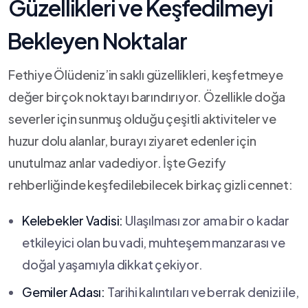
Güzellikleri ve Keşfedilmeyi
⁤Bekleyen Noktalar
Fethiye‌ Ölüdeniz’in saklı⁣ güzellikleri, keşfetmeye
değer birçok noktayı barındırıyor. Özellikle doğa
severler için sunmuş olduğu çeşitli aktiviteler ve
huzur dolu alanlar, burayı ziyaret edenler için​
unutulmaz ⁤anlar vadediyor. İşte Gezify​
rehberliğinde keşfedilebilecek‍ birkaç gizli cennet:
Kelebekler⁤ Vadisi:
Ulaşılması zor ama bir o kadar
etkileyici olan bu vadi, muhteşem ⁣manzarası ‍ve
doğal yaşamıyla ⁢dikkat çekiyor.
Gemiler⁤ Adası:
Tarihi kalıntıları ve ⁣berrak denizi‌ ile,