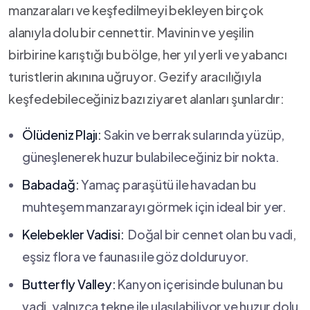
manzaraları ve keşfedilmeyi bekleyen birçok
alanıyla dolu⁢ bir ‍cennettir. Mavinin ve yeşilin
birbirine‍ karıştığı bu bölge, ⁢her yıl yerli ve yabancı
turistlerin akınına uğruyor. Gezify aracılığıyla
keşfedebileceğiniz bazı ziyaret alanları şunlardır:
Ölüdeniz Plajı:
Sakin ve⁤ berrak sularında yüzüp,
güneşlenerek⁣ huzur bulabileceğiniz bir nokta.
Babadağ:
Yamaç⁤ paraşütü ile​ havadan bu
muhteşem manzarayı görmek için ideal bir yer.
Kelebekler Vadisi:
‌ Doğal bir cennet olan bu vadi,
eşsiz flora ve ⁢faunası⁣ ile göz dolduruyor.
Butterfly Valley:
Kanyon içerisinde ⁢bulunan bu
vadi, yalnızca tekne ile ulaşılabiliyor ⁣ve huzur dolu