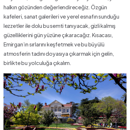
halkın gözünden değerlendireceğiz. Özgün
kafeleri, sanat galerileri ‍ve yerel esnafın sunduğu
⁢lezzetler ile⁢ dolu bu semti⁤ tanıyacak,​ gizli kalmış
güzelliklerini gün yüzüne çıkaracağız. Kısacası,⁢
Emirgan’ın sırlarını keşfetmek ve bu‌ büyülü
atmosferin tadını doyasıya çıkarmak‌ için‌ gelin,
birlikte bu yolculuğa çıkalım.