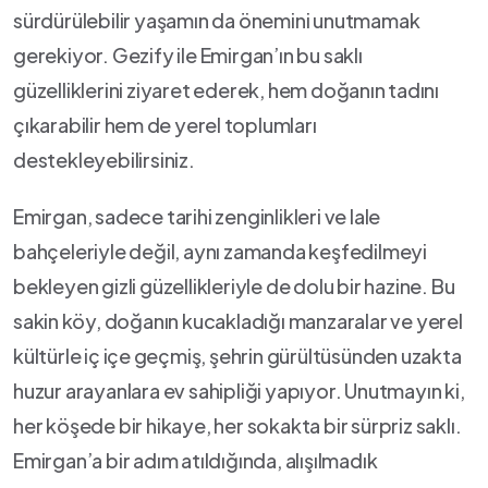
sürdürülebilir yaşamın da önemini unutmamak⁢
gerekiyor. Gezify ile Emirgan’ın bu saklı
güzelliklerini ziyaret ederek, hem doğanın ⁤tadını
çıkarabilir hem⁣ de yerel⁢ toplumları
destekleyebilirsiniz.
Emirgan, sadece tarihi zenginlikleri ve‍ lale
bahçeleriyle değil, aynı zamanda keşfedilmeyi
bekleyen gizli güzellikleriyle de dolu bir hazine. Bu
sakin ⁣köy, ​doğanın kucakladığı manzaralar ve yerel
‌kültürle iç içe ⁣geçmiş, şehrin gürültüsünden uzakta
huzur arayanlara ev sahipliği yapıyor. Unutmayın ki,
her köşede ​bir hikaye, her sokakta bir sürpriz saklı.
Emirgan’a bir adım atıldığında, alışılmadık