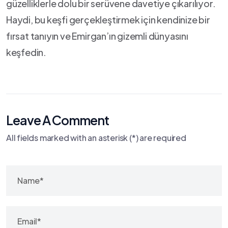
güzelliklerle dolu bir serüvene davetiye çıkarılıyor.
Haydi, bu⁤ keşfi gerçekleştirmek için ‍kendinize bir
fırsat tanıyın ve Emirgan’ın gizemli‌ dünyasını
⁣keşfedin.
Leave A Comment
All fields marked with an asterisk (*) are required