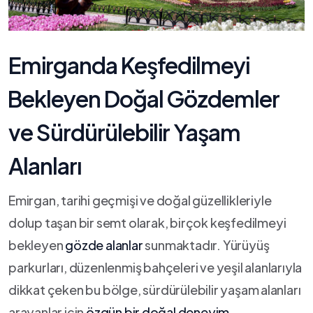
Emirganda Keşfedilmeyi
⁣Bekleyen Doğal⁢ Gözdemler
ve Sürdürülebilir Yaşam⁤
Alanları
Emirgan, tarihi geçmişi ve doğal güzellikleriyle
dolup taşan bir semt olarak, birçok keşfedilmeyi
bekleyen
gözde alanlar
sunmaktadır. Yürüyüş​
parkurları, düzenlenmiş bahçeleri​ ve yeşil alanlarıyla
dikkat çeken bu bölge, ​sürdürülebilir yaşam ⁣alanları
arayanlar için
özgün bir⁤ doğal ‍deneyim
​