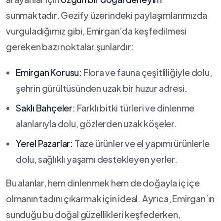
sunmaktadır. Gezify ⁢üzerindeki‌ paylaşımlarımızda
vurguladığımız gibi, Emirgan’da keşfedilmesi‍
gereken bazı noktalar şunlardır:
Emirgan Korusu:
Flora⁣ ve fauna çeşitliliğiyle dolu,
şehrin ‍gürültüsünden‌ uzak bir huzur adresi.
Saklı⁣ Bahçeler:
‍Farklı bitki türleri ve dinlenme
alanlarıyla dolu, gözlerden uzak köşeler.
Yerel Pazarlar:
Taze ürünler ve el ‍yapımı ⁢ürünlerle
dolu, sağlıklı yaşamı destekleyen yerler.
Bu alanlar, hem dinlenmek hem de​ doğayla iç‍ içe
olmanın tadını çıkarmak için ideal.​ Ayrıca, Emirgan’ın
sunduğu bu‌ doğal güzellikleri keşfederken,