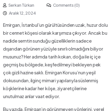
Serkan Türkan
Comments (0)
Aralık 12, 2024
Emirgan, İstanbul’un gürültüsünden uzak,⁤ huzur ‌dolu​
bir⁢ cennet köşesi olarak ​karşımıza çıkıyor. Ancak bu
nadide semtin sunduğu güzelliklerin sadece
dışarıdan görünen yüzüyle sınırlı olmadığını biliyor
musunuz? Her adımda tarih ‍kokan, doğa ile iç içe
geçmiş bu bölgede, ​keşfedilmeyi bekleyen pek
çok ‌gizli hazine saklı.​ Emirgan Korusu’nun yeşil
dokusundan, ilginç mimari yapılarıyla‌ süslenmiş
köşklerine kadar her köşe, ziyaretçilerine
unutulmaz⁣ anlar vaat ediyor.
Bu yazıda, Emirgan’ın görünmeyen yönlerini, yerel