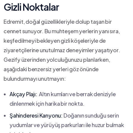
‌Gizli Noktalar
Edremit,‌ doğal güzellikleriyle dolup ⁤taşan ​bir
cennet​ sunuyor. ⁢Bu‍ muhteşem yerlerin yanı sıra,
‍keşfedilmeyi⁢ bekleyen gizli köşeleriyle ⁣de
ziyaretçilerine unutulmaz ⁢deneyimler yaşatıyor.
Gezify üzerinden yolculuğunuzu‌ planlarken,
aşağıdaki⁢ benzersiz yerleri‌ göz önünde
bulundurmayı unutmayın:
Akçay Plajı:
‌ Altın kumları ve berrak deniziyle
⁤dinlenmek için harika bir nokta.
Şahinderesi Kanyonu:
Doğanın sunduğu serin
yudumlar ve yürüyüş parkurları ile huzur bulmak ​