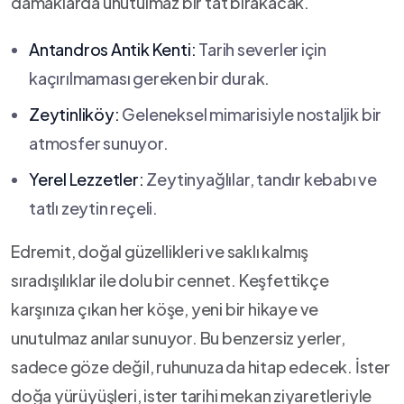
damaklarda unutulmaz bir‌ tat ⁣bırakacak.
Antandros⁢ Antik Kenti:
Tarih ⁤severler⁢ için
kaçırılmaması ‌gereken⁢ bir⁤ durak.
Zeytinliköy:
Geleneksel mimarisiyle nostaljik bir
atmosfer sunuyor.
Yerel⁢ Lezzetler:
Zeytinyağlılar, tandır kebabı⁣ ve
tatlı zeytin reçeli.
Edremit, doğal güzellikleri ve⁢ saklı ‌kalmış
sıradışılıklar ile dolu bir ‌cennet. Keşfettikçe
karşınıza çıkan her köşe, yeni bir hikaye ve
⁢unutulmaz anılar sunuyor. Bu benzersiz yerler,
sadece göze değil, ruhunuza⁢ da hitap edecek. İster
doğa⁤ yürüyüşleri, ⁤ister tarihi mekan ⁢ziyaretleriyle