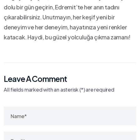
dolu bir gün⁢ geçirin, ⁣Edremit’te ⁣her anın tadını​
çıkarabilirsiniz. Unutmayın, her keşif yeni bir
deneyim ve​ her⁤ deneyim, hayatınıza yeni renkler
katacak. Haydi, bu güzel yolculuğa çıkma zamanı!
Leave A Comment
All fields marked with an asterisk (*) are required