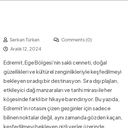
Serkan Türkan
Comments (0)
Aralık 12, 2024
Edremit, Ege Bölgesi’nin ‌saklı cenneti, doğal
güzellikleri ve ‌kültürel zenginlikleriyle keşfedilmeyi
bekleyen sıradışı ⁤bir destinasyon. Sıra dışı plajları,⁢
etkileyici dağ manzaraları ve tarihi mirası ile her
köşesinde⁤ farklı bir hikaye barındırıyor. Bu yazıda,
Edremit’in rotasını çizen gezginler için sadece
⁢bilinen⁢ noktalar değil, aynı zamanda gözden kaçan,
keşfedilmeyi bekleyen gizli‌ yerler üzerinde