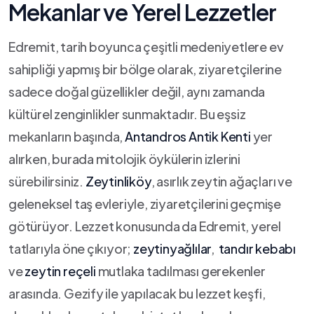
Mekanlar ⁤ve Yerel Lezzetler
Edremit, tarih ⁣boyunca ‍çeşitli medeniyetlere ev
sahipliği yapmış bir ‍bölge olarak, ziyaretçilerine‌
sadece doğal güzellikler ‌değil, aynı‍ zamanda
kültürel zenginlikler‍ sunmaktadır. Bu eşsiz⁢
mekanların başında,
Antandros Antik Kenti
yer⁤
alırken, burada ⁢mitolojik öykülerin izlerini
sürebilirsiniz.
Zeytinliköy
, ⁢asırlık ​zeytin ağaçları ve
geleneksel taş⁣ evleriyle, ziyaretçilerini​ geçmişe‌
götürüyor. Lezzet konusunda da Edremit, yerel
tatlarıyla öne⁣ çıkıyor;
zeytinyağlılar
, ‌
tandır kebabı
ve
zeytin reçeli
mutlaka ⁣tadılması gerekenler
arasında. Gezify ⁣ile yapılacak bu lezzet keşfi,