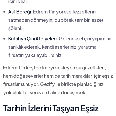
için ideal.
Aslı Böreği:
Edremit’in‍ yöresel lezzetlerini
tatmadan ⁤dönmeyin; bu⁣ börek tam bir lezzet‍
şöleni.
Kütahya Çini Atölyeleri:
Geleneksel çini yapımına
tanıklık ederek, kendi‌ eserlerinizi yaratma
fırsatını yakalayabilirsiniz.
Edremit’in keşfedilmeyi ⁢bekleyen bu güzellikleri,
hem doğa severler hem de tarih meraklıları için eşsiz⁣
fırsatlar⁤ sunuyor. Gezify ⁤ile ⁢birlikte planladığınız
yolculuk, bir serüven haline dönüşecek.
Tarihin İzlerini Taşıyan Eşsiz