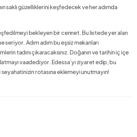
nın‍ saklı​ güzelliklerini keşfedecek ve ⁣her adımda
 keşfedilmeyi bekleyen bir cennet. Bu listede yer alan
önüne seriyor. Adım adım bu eşsiz mekanları
erin tadını çıkaracaksınız. Doğanın ve tarihin iç içe
 anlatmayı vaadediyor. Edessa’yı ziyaret edip, bu
ki‌ seyahatinizin rotasına ​eklemeyi unutmayın!