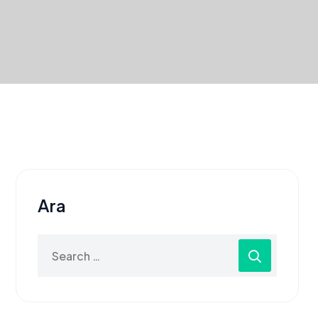
Ara
Search
for: