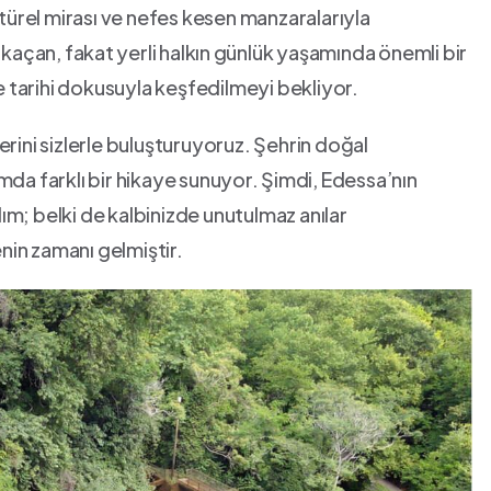
ltürel‌ mirası ve nefes kesen manzaralarıyla
çan, fakat ⁢yerli halkın ⁣günlük yaşamında önemli bir‍
e tarihi dokusuyla keşfedilmeyi ​bekliyor.
erini sizlerle buluşturuyoruz. Şehrin doğal‌
dımda farklı bir hikaye sunuyor. ⁤Şimdi, Edessa’nın
lım;​ belki de ​kalbinizde unutulmaz anılar
enin ⁣zamanı gelmiştir.