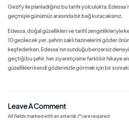
Gezify ile planladığınız bu tarihi yolculukta, ⁢Edessa’
geçmişle günümüz arasında bir bağ ⁤kuracaksınız.
Edessa, doğal güzellikleri ve tarihî zenginlikleriyle
10⁣ gezilecek‍ yer, şehrin saklı ‍hazinelerini gözler 
keşfederken, Edessa’nın ⁤sunduğu benzersiz deneyiml
geçtiği bu şehir, ⁣her ziyaretçisine farklı bir hikaye
güzellikleri⁤ kendi gözlerinizle görmek için bir sonra
Leave A Comment
All fields marked with an asterisk (*) are required