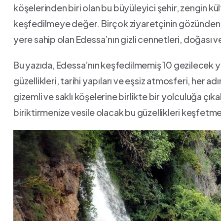
köşelerinden biri olan bu büyüleyici şehir, zengin kü
keşfedilmeye ‌değer. Birçok ziyaretçinin gözünden ka
yere sahip ⁢olan Edessa’nın gizli cennetleri, doğası v
Bu ⁤yazıda, Edessa’nın ⁤keşfedilmemiş​ 10 gezilecek y
güzellikleri, tarihi yapıları ​ve eşsiz atmosferi, her a
gizemli ve saklı köşelerine birlikte bir yolculuğa çıka
biriktirmenize ​vesile olacak ​bu güzellikleri ⁢keşfetm