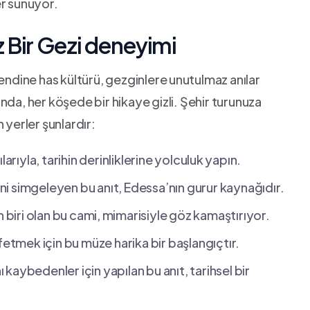
er sunuyor.
z Bir Gezi ‌deneyimi
kendine has kültürü, gezginlere⁤ unutulmaz anılar
nda, her köşede bir hikaye gizli. Şehir‍ turunuza
yerler şunlardır:
rıyla, tarihin derinliklerine yolculuk ⁢yapın.
ni simgeleyen ​bu anıt, Edessa’nın gurur kaynağıdır.
 biri olan bu cami, ⁢mimarisiyle göz kamaştırıyor.
şfetmek için bu müze harika bir başlangıçtır.
ı kaybedenler için‌ yapılan bu anıt, tarihsel bir