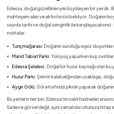
Edessa, doğal güzellikleriyle büyüleyen bir yerdir. B
⁢muhteşem ⁤alan ve ⁣aktivite sizi bekliyor. Doğanın ko
sayıda tarihi ve doğal ⁣zenginlik‌ ile karşılaşacaksınız
‌noktalar:
Tunçmağarası:
Doğanın sunduğu ⁤eşsiz oluşumlarıy
Marid Tabiat Parkı:
Yürüyüş yaparken kuş cıvıltılar
Edessa ⁣Şelalesi:
⁢ Doğal bir huzur kaynağı olan b
Huzur Parkı:
Şehrin ‌kalabalığından ‍uzaklaşıp, doğa
Aygır Gölü:
Göl etrafında piknik⁣ yaparak doğanın 
Bu yerlerin her biri, Edessa’nın⁣ saklı hazineleri arasın
Sadece görsel değil, aynı zamanda‍ ruhunuza hitap ed