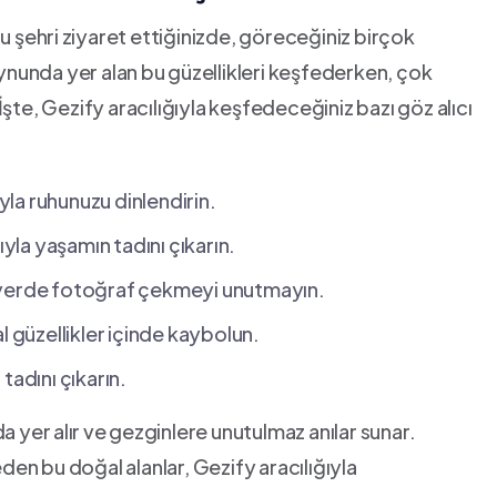
u şehri ⁢ziyaret ettiğinizde, göreceğiniz birçok
ynunda yer alan⁤ bu güzellikleri keşfederken, çok⁢
. İşte, Gezify aracılığıyla keşfedeceğiniz‌ bazı göz alıcı
la ruhunuzu ​dinlendirin.
ıyla yaşamın tadını çıkarın.
u ⁣yerde fotoğraf çekmeyi unutmayın.
l güzellikler içinde kaybolun.
tadını çıkarın.
da yer⁤ alır ve ⁤gezginlere unutulmaz anılar sunar.
en bu doğal alanlar, Gezify aracılığıyla