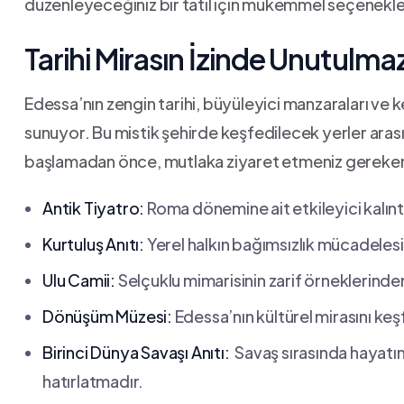
düzenleyeceğiniz bir ⁣tatil⁢ için mükemmel seçenekl
Tarihi Mirasın İzinde⁣ Unutulma
Edessa’nın zengin tarihi, büyüleyici manzaraları​ ve 
sunuyor. Bu ‍mistik şehirde keşfedilecek yerler arası
başlamadan önce, mutlaka ziyaret etmeniz gereken ​
Antik Tiyatro:
Roma dönemine ait etkileyici kalıntıla
Kurtuluş Anıtı:
Yerel halkın bağımsızlık ⁢mücadelesi
Ulu Camii:
Selçuklu mimarisinin zarif örneklerinden
Dönüşüm Müzesi:
⁣Edessa’nın kültürel ⁤mirasını ke
Birinci Dünya Savaşı Anıtı:
‍ Savaş ​sırasında hayatın
hatırlatmadır.