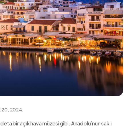
ık 20, 2024
e adeta bir ‍açık hava müzesi gibi. Anadolu’nun saklı