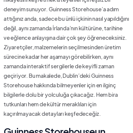
deneyim sunuyor. Guinness Storehouse’a⁤ adım ​
attığınız‌ anda, sadece bu ünlü içkinin nasıl ⁢yapıldığını
değil, aynı zamanda İrlanda’nın kültürüne, tarihine
‌ve eğlence anlayışına⁤ dair çok şey öğreneceksiniz.
Ziyaretçiler, malzemelerin seçilmesinden üretim
sürecine kadar ⁤her aşamayı görebilirken, aynı
zamanda interaktif sergilerle de keyifli zaman ​
geçiriyor. Bu​ makalede, ⁣Dublin’deki Guinness
Storehouse hakkında bilmeyenler için ‌en ⁣ilginç
bilgilerle dolu bir yolculuğa çıkacağız. Hem bira
tutkunları hem ‍de kültür meraklıları için
⁤kaçırılmayacak detayları ⁣keşfedeceğiz.
Guinness Storehouseun