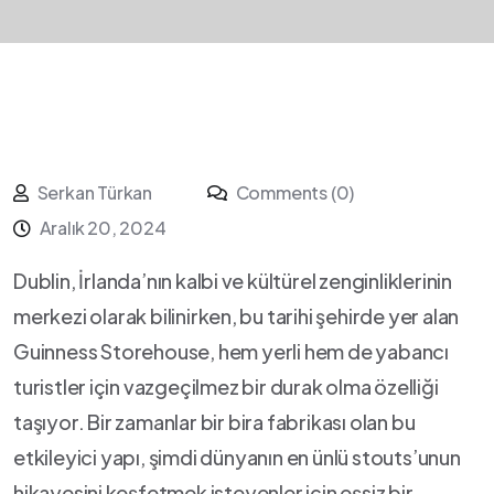
Serkan Türkan
Comments (0)
Aralık 20, 2024
Dublin, ‌İrlanda’nın kalbi⁤ ve kültürel​ zenginliklerinin
merkezi olarak bilinirken,⁤ bu tarihi şehirde yer alan
Guinness Storehouse, ‍hem yerli hem de yabancı
turistler⁤ için vazgeçilmez bir durak olma ⁢özelliği
taşıyor. Bir zamanlar bir bira fabrikası olan bu
etkileyici yapı, şimdi dünyanın en ünlü stouts’unun
hikayesini⁣ keşfetmek isteyenler ​için eşsiz bir