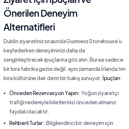
Önerilen Deneyim⁣
Alternatifleri
Dublin ziyaretiniz sırasında Guinness Storehouse’u⁢
keşfederken deneyiminizi daha da
zenginleştirecek ipuçlarına göz atın. Burası sadece
⁢bir bira fabrika gezisi değil; aynı zamanda ​İrlanda’nın
bira kültürüne dair derin ⁤bir bakış sunuyor.
İpuçları:
Önceden Rezervasyon ​Yapın:
‌ Yoğun ziyaretçi
trafiği nedeniyle biletlerinizi önceden almanız
faydalı olacaktır.
Rehberli Turlar:
​ Bilgilendirici‍ bir deneyim için