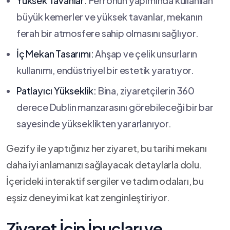
Yüksek Tavanlar:
Ferronun yapımında ‌kullanılan
büyük kemerler ve yüksek tavanlar, mekanın
⁣ferah bir atmosfere sahip olmasını⁣ sağlıyor.
İç Mekan Tasarımı:
Ahşap ve ​çelik‌ unsurların
‍kullanımı, endüstriyel bir estetik yaratıyor.
Patlayıcı Yükseklik:
Bina, ziyaretçilerin 360
derece Dublin manzarasını görebileceği bir bar
sayesinde yükseklikten yararlanıyor.
Gezify ile yaptığınız her ziyaret, bu tarihi ⁢mekanı
‌daha iyi anlamanızı sağlayacak detaylarla dolu.
İçerideki interaktif sergiler ve tadım odaları, bu
eşsiz⁢ deneyimi kat⁣ kat ‍zenginleştiriyor.
Ziyaret İçin İpuçları ve