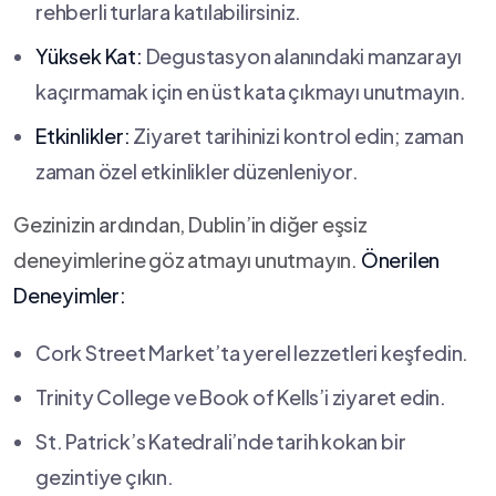
rehberli turlara katılabilirsiniz.
Yüksek Kat:
Degustasyon alanındaki manzarayı⁤
kaçırmamak için en üst kata çıkmayı unutmayın.
Etkinlikler:
Ziyaret tarihinizi kontrol edin; zaman
⁤zaman özel etkinlikler düzenleniyor.
Gezinizin ardından, Dublin’in diğer eşsiz
deneyimlerine göz atmayı unutmayın.
Önerilen
Deneyimler:
Cork Street ⁣Market’ta yerel lezzetleri keşfedin.
Trinity College ve⁤ Book ⁣of Kells’i ziyaret edin.
St. Patrick’s Katedrali’nde tarih kokan bir
gezintiye çıkın.