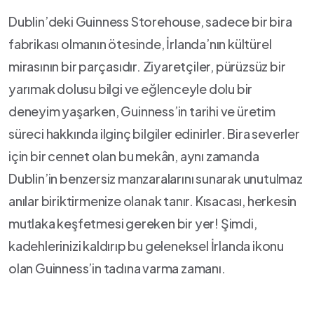
Dublin’deki Guinness Storehouse,‌ sadece bir bira
fabrikası olmanın ötesinde, İrlanda’nın kültürel
mirasının bir⁣ parçasıdır. Ziyaretçiler, pürüzsüz bir
yarımak⁤ dolusu bilgi ve eğlenceyle dolu bir
deneyim yaşarken, Guinness’in tarihi ve üretim
süreci hakkında​ ilginç bilgiler edinirler. Bira severler
için bir cennet olan bu mekân, aynı zamanda
Dublin’in benzersiz manzaralarını sunarak unutulmaz
anılar biriktirmenize olanak tanır. Kısacası, herkesin
mutlaka keşfetmesi gereken bir yer! Şimdi,
kadehlerinizi kaldırıp bu geleneksel İrlanda ikonu
olan Guinness’in tadına varma zamanı.