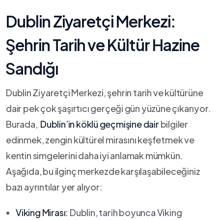
Dublin Ziyaretçi Merkezi:
⁢Şehrin‍ Tarih⁤ ve Kültür Hazine
⁢Sandığı
Dublin⁣ Ziyaretçi⁣ Merkezi, şehrin tarih ve kültürüne
dair pek çok şaşırtıcı gerçeği⁢ gün yüzüne ​çıkarıyor.
Burada, ⁢
Dublin’in köklü ⁢geçmişine dair
bilgiler
edinmek, zengin kültürel​ mirasını keşfetmek ve
kentin‍ simgelerini daha iyi anlamak mümkün.
Aşağıda, bu ilginç merkezde karşılaşabileceğiniz
bazı ayrıntılar yer alıyor:
Viking Mirası:
Dublin,‍ tarih boyunca Viking