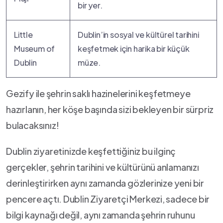
bir yer.
Little
Dublin’in sosyal ve kültürel tarihini
Museum of
keşfetmek ⁤için harika bir küçük
Dublin
müze.
Gezify ile ⁢şehrin saklı​ hazinelerini keşfetmeye
hazırlanın, her köşe başında sizi bekleyen bir ‍sürpriz
bulacaksınız!
Dublin​ ziyaretinizde keşfettiğiniz bu ilginç
gerçekler, ‌şehrin‍ tarihini ve kültürünü ⁤anlamanızı
derinleştirirken aynı zamanda gözlerinize yeni bir
‌pencere⁣ açtı. ⁤Dublin Ziyaretçi Merkezi,⁣ sadece ⁤bir
bilgi‌ kaynağı değil, aynı zamanda ‍şehrin⁤ ruhunu⁣