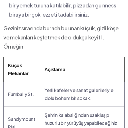
bir yemek ⁤turuna katılabilir, pizzadan guinness​
biraya ⁢birçok lezzeti tadabilirsiniz.
Geziniz sırasında​ burada bulunan küçük, gizli köşe
⁢ve mekanları keşfetmek de ⁢oldukça⁣ keyifli.
Örneğin:
Küçük
Açıklama
Mekanlar
Yerli ​kafeler​ ve sanat galerileriyle
Fumbally St.
dolu bohem bir sokak.
Şehrin kalabalığından uzaklaşıp
Sandymount
huzurlu bir yürüyüş yapabileceğiniz
Plajı