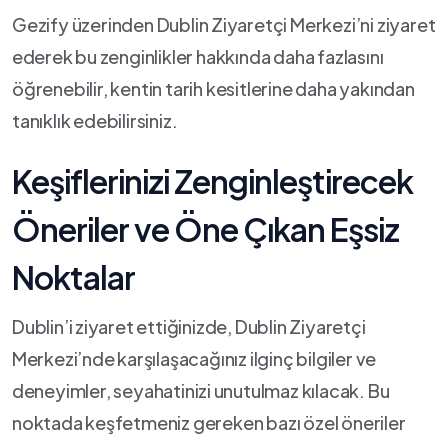
Gezify üzerinden Dublin⁣ Ziyaretçi Merkezi’ni ziyaret
⁣ederek⁣ bu zenginlikler hakkında daha fazlasını
öğrenebilir, kentin tarih kesitlerine ‌daha yakından
tanıklık ‍edebilirsiniz.
Keşiflerinizi​ Zenginleştirecek
Öneriler ve Öne Çıkan Eşsiz⁢
Noktalar
Dublin’i ⁤ziyaret ettiğinizde,‌ Dublin Ziyaretçi
⁣Merkezi’nde⁢ karşılaşacağınız ‌ilginç bilgiler ve
⁣deneyimler, ​seyahatinizi⁤ unutulmaz ​kılacak. Bu​
noktada⁢ keşfetmeniz gereken bazı özel öneriler