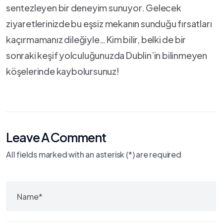
sentezleyen bir⁤ deneyim sunuyor. Gelecek
ziyaretlerinizde ⁢bu eşsiz mekanın sunduğu ​fırsatları
kaçırmamanız ‌dileğiyle… Kim⁢ bilir, belki⁣ de bir
sonraki keşif ⁤yolculuğunuzda Dublin’in bilinmeyen
köşelerinde‍ kaybolursunuz!
Leave A Comment
All fields marked with an asterisk (*) are required