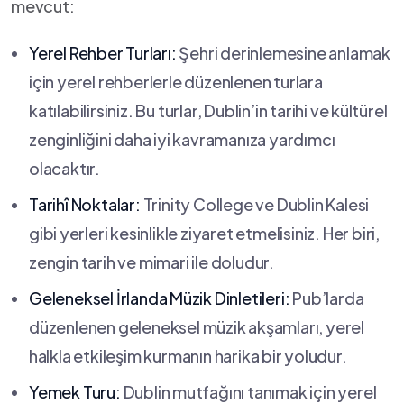
mevcut:
Yerel Rehber⁣ Turları:
Şehri derinlemesine anlamak
için yerel rehberlerle düzenlenen ‌turlara
katılabilirsiniz. Bu turlar, Dublin’in tarihi ve ⁤kültürel
‍zenginliğini daha iyi ⁣kavramanıza yardımcı
olacaktır.
Tarihî ‌Noktalar:
Trinity College ve‌ Dublin Kalesi​
gibi ⁢yerleri ‍kesinlikle ziyaret etmelisiniz. Her biri,
zengin tarih ve mimari ile doludur.
Geleneksel İrlanda ⁣Müzik‌ Dinletileri:
Pub’larda
düzenlenen geleneksel ‌müzik ⁤akşamları, yerel
⁣halkla etkileşim kurmanın harika ⁤bir yoludur.
Yemek Turu:
Dublin ⁣mutfağını ​tanımak için yerel