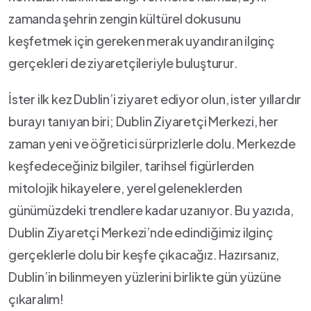
zamanda​ şehrin‍ zengin kültürel​ dokusunu
‍keşfetmek için gereken ​merak ​uyandıran ilginç‍
gerçekleri de ziyaretçileriyle​ buluşturur.
İster ilk kez Dublin’i ‍ziyaret ediyor olun, ister yıllardır
burayı tanıyan⁢ biri; Dublin ‌Ziyaretçi Merkezi,⁢ her
zaman yeni ve⁣ öğretici sürprizlerle dolu. Merkezde
keşfedeceğiniz bilgiler, ⁢tarihsel figürlerden
mitolojik hikayelere, yerel geleneklerden
günümüzdeki trendlere kadar uzanıyor. Bu yazıda,
Dublin Ziyaretçi Merkezi’nde edindiğimiz ilginç
gerçeklerle dolu bir ‍keşfe çıkacağız. ‌Hazırsanız,
Dublin’in bilinmeyen yüzlerini birlikte⁢ gün⁢ yüzüne
çıkaralım!