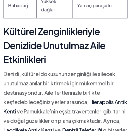
Yüksek
Babadağ
Yamaç paraşütü
dağlar
Kültürel Zenginlikleriyle
Denizlide Unutulmaz Aile
Etkinlikleri
Denizli,‍ kültürel dokusunun zenginliği ile ailecek
unutulmaz anılar biriktirmek için mükemmel bir
destinasyondur. Aile fertlerinizle birlikte
keşfedebileceğiniz ​yerler arasında,
Hierapolis Antik
Kenti
ve ⁤Pamukkale’nin eşsiz travertenleri gibi tarihi
ve doğal‌ güzellikler ön plana çıkmaktadır. Ayrıca,
Laodikeia Antik Kenti
ve ‍
Denizli Teleferiği
gibi yerler