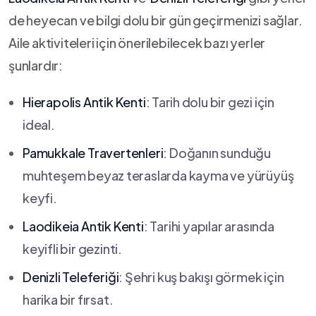
de‌ heyecan ve bilgi ⁢dolu bir gün geçirmenizi sağlar.
Aile aktiviteleri için önerilebilecek bazı yerler
şunlardır:
Hierapolis Antik Kenti
:⁤ Tarih ⁣dolu bir gezi‍ için
ideal.
Pamukkale Travertenleri
: Doğanın sunduğu ​
muhteşem beyaz⁤ teraslarda kayma ve yürüyüş
keyfi.
Laodikeia Antik Kenti
: Tarihi yapılar arasında
keyifli bir gezinti.
Denizli Teleferiği
: Şehri kuş bakışı görmek için
harika bir fırsat.