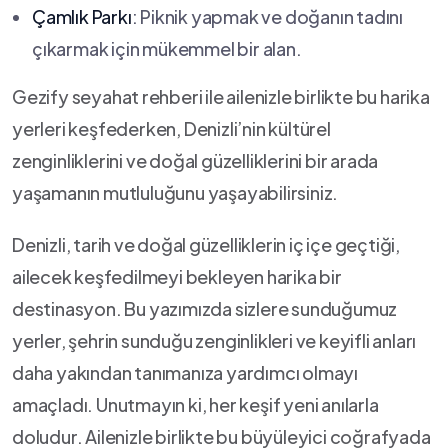
Çamlık Parkı
: Piknik yapmak ve doğanın tadını
çıkarmak için mükemmel bir alan.
Gezify​ seyahat⁤ rehberi ile ailenizle birlikte bu harika
yerleri keşfederken, Denizli’nin kültürel
zenginliklerini ve doğal güzelliklerini bir arada
yaşamanın mutluluğunu​ yaşayabilirsiniz.
Denizli, tarih ⁣ve doğal⁣ güzelliklerin ​iç içe geçtiği,​
ailecek⁣ keşfedilmeyi ​bekleyen harika bir
destinasyon. Bu yazımızda sizlere sunduğumuz
yerler, şehrin sunduğu zenginlikleri ve keyifli anları
daha yakından tanımanıza yardımcı olmayı
amaçladı.​ Unutmayın ki, her keşif yeni anılarla
doludur.‌ Ailenizle birlikte ‌bu büyüleyici‍ coğrafyada