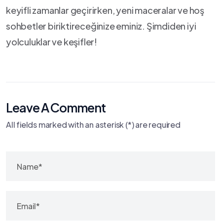
keyifli zamanlar geçirirken, yeni maceralar ve hoş
sohbetler biriktireceğinize eminiz. Şimdiden iyi​
yolculuklar⁣ ve keşifler!
Leave A Comment
All fields marked with an asterisk (*) are required