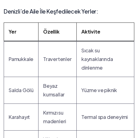
Denizli’de Aile ​İle Keşfedilecek Yerler:
Yer
Özellik
Aktivite
Sıcak su
Pamukkale
Travertenler
kaynaklarında
dinlenme
Beyaz
Salda Gölü
Yüzme ve piknik
kumsallar
Kırmızı su
Karahayıt
Termal spa deneyimi
madenleri