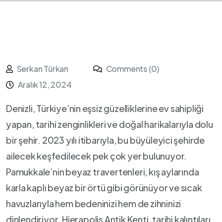
Serkan Türkan
Comments (0)
Aralık 12, 2024
Denizli, ‌Türkiye’nin ⁣eşsiz güzelliklerine ev sahipliği
yapan, tarihi zenginlikleri ve ​doğal⁢ harikalarıyla dolu
bir şehir.‌ 2023 yılı​ itibarıyla, bu büyüleyici⁢ şehirde
ailecek ⁤keşfedilecek pek çok yer​ bulunuyor.
Pamukkale’nin beyaz travertenleri, kış aylarında
⁢karla⁢ kaplı‌ beyaz bir örtü gibi görünüyor ve sıcak
havuzlarıyla hem bedeninizi hem de‌ zihninizi
dinlendiriyor. Hierapolis Antik Kenti, tarihi kalıntıları