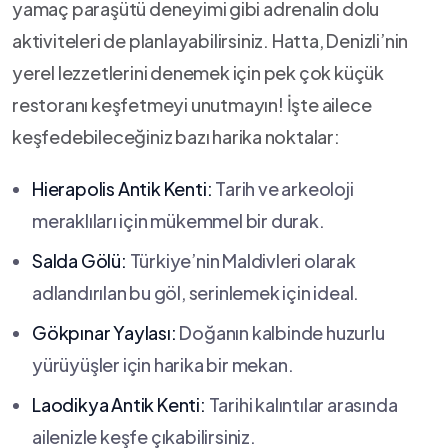
yamaç paraşütü deneyimi ⁢gibi adrenalin dolu
aktiviteleri de planlayabilirsiniz. Hatta, Denizli’nin
yerel lezzetlerini denemek için ​pek çok küçük
restoranı keşfetmeyi unutmayın! İşte ailece
keşfedebileceğiniz bazı harika ⁢noktalar:
Hierapolis Antik Kenti:
Tarih​ ve arkeoloji
‌meraklıları ⁤için mükemmel bir durak.
Salda Gölü:
Türkiye’nin Maldivleri olarak
adlandırılan bu⁢ göl, serinlemek için ideal.
Gökpınar Yaylası:
Doğanın kalbinde huzurlu
yürüyüşler için harika bir mekan.
Laodikya Antik Kenti:
Tarihi kalıntılar arasında
ailenizle keşfe çıkabilirsiniz.