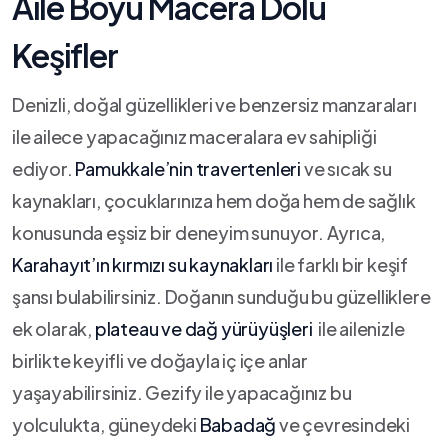
Aile Boyu ​Macera Dolu
Keşifler
Denizli, doğal‍ güzellikleri ve benzersiz manzaraları
‌ile ailece yapacağınız ⁢maceralara ev‍ sahipliği
ediyor.
Pamukkale’nin travertenleri
ve sıcak su
kaynakları, çocuklarınıza hem ​doğa hem de sağlık
konusunda eşsiz bir ‍deneyim sunuyor. Ayrıca,
Karahayıt’ın kırmızı su kaynakları
ile farklı bir keşif
şansı bulabilirsiniz. Doğanın sunduğu bu güzelliklere
ek olarak,
plateau ve dağ yürüyüşleri
⁢ ile ailenizle
birlikte keyifli ve ​doğayla iç ⁣içe anlar
yaşayabilirsiniz. Gezify ile yapacağınız bu
yolculukta, güneydeki
Babadağ
ve çevresindeki