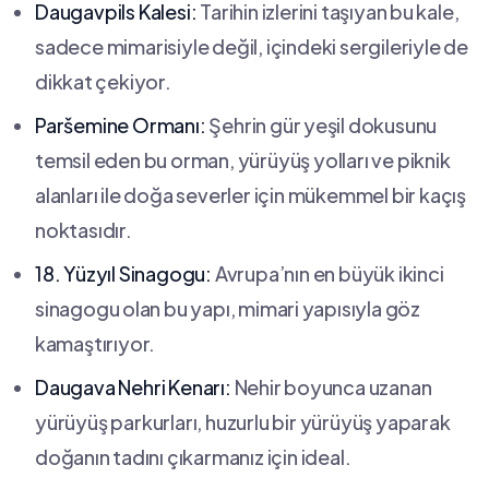
Daugavpils Kalesi:
​Tarihin​ izlerini taşıyan bu⁣ kale,
sadece mimarisiyle değil, içindeki sergileriyle‍ de
dikkat ⁢çekiyor.
Paršemine Ormanı:
Şehrin gür ⁣yeşil dokusunu
temsil eden bu orman, yürüyüş yolları ve piknik
alanları ile doğa severler için ‍mükemmel bir kaçış
noktasıdır.
18. Yüzyıl​ Sinagogu:
Avrupa’nın en‌ büyük‍ ikinci
sinagogu ⁤olan bu ‌yapı, mimari⁢ yapısıyla göz
⁢kamaştırıyor.
Daugava Nehri Kenarı:
Nehir⁤ boyunca uzanan
yürüyüş ‍parkurları, huzurlu bir yürüyüş yaparak
doğanın ⁣tadını çıkarmanız için ideal.