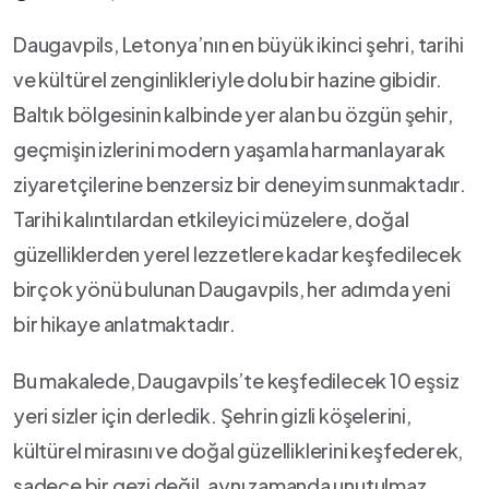
Daugavpils, Letonya’nın en büyük ikinci şehri, tarihi⁣
ve‌ kültürel zenginlikleriyle ‍dolu bir hazine⁤ gibidir.
Baltık bölgesinin kalbinde⁤ yer ⁣alan bu ‌özgün şehir,
geçmişin⁤ izlerini modern​ yaşamla harmanlayarak⁢
ziyaretçilerine benzersiz bir deneyim sunmaktadır.
⁢Tarihi kalıntılardan etkileyici müzelere, doğal​
güzelliklerden yerel lezzetlere ⁣kadar keşfedilecek
⁤birçok yönü bulunan Daugavpils, her adımda‍ yeni
bir⁢ hikaye anlatmaktadır.
Bu makalede, Daugavpils’te keşfedilecek 10 eşsiz
yeri sizler için derledik. Şehrin gizli ‌köşelerini,
kültürel⁣ mirasını ve doğal​ güzelliklerini keşfederek,
‌sadece bir gezi⁤ değil, aynı zamanda⁣ unutulmaz