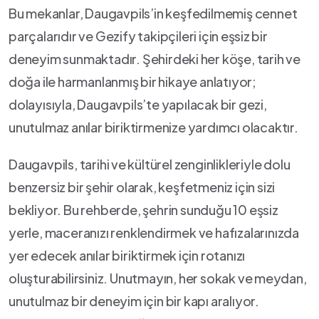
Bu ⁢mekanlar, Daugavpils’in keşfedilmemiş cennet
parçalarıdır ve Gezify takipçileri‌ için⁣ eşsiz ⁤bir
deneyim sunmaktadır. Şehirdeki⁤ her köşe, tarih ve
⁣doğa ​ile harmanlanmış⁣ bir hikaye anlatıyor;
dolayısıyla, Daugavpils’te yapılacak‍ bir gezi,
unutulmaz anılar biriktirmenize yardımcı olacaktır.
Daugavpils, tarihi ⁢ve kültürel zenginlikleriyle dolu
benzersiz bir şehir ‍olarak, keşfetmeniz için sizi​
bekliyor. Bu rehberde, şehrin sunduğu 10 eşsiz
yerle, maceranızı renklendirmek ve hafızalarınızda
yer edecek anılar biriktirmek⁢ için rotanızı ​
oluşturabilirsiniz. Unutmayın, her sokak ve⁢ meydan,
unutulmaz bir deneyim için bir kapı aralıyor.