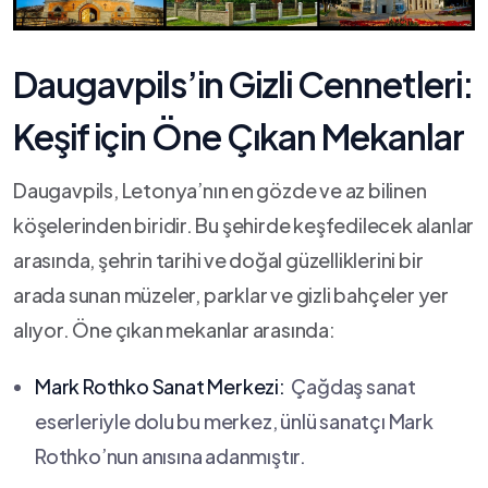
Daugavpils’in ⁤Gizli Cennetleri:
Keşif ⁤için Öne Çıkan Mekanlar
Daugavpils, Letonya’nın en ⁣gözde ve az bilinen
köşelerinden biridir. ⁢Bu şehirde keşfedilecek ‌alanlar‍
arasında, şehrin tarihi⁢ ve⁣ doğal‍ güzelliklerini bir
‍arada‍ sunan müzeler, parklar ve gizli bahçeler yer
alıyor. Öne çıkan mekanlar ‌arasında:
Mark Rothko Sanat Merkezi:
‌ Çağdaş sanat
eserleriyle dolu⁣ bu merkez, ünlü sanatçı Mark ​
Rothko’nun anısına adanmıştır.