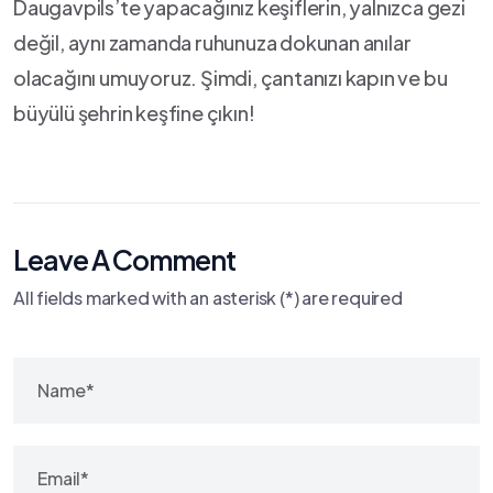
Daugavpils’te yapacağınız keşiflerin, yalnızca gezi
değil,‍ aynı zamanda ruhunuza dokunan​ anılar
olacağını umuyoruz. Şimdi, çantanızı kapın ve bu
büyülü şehrin keşfine çıkın!
Leave A Comment
All fields marked with an asterisk (*) are required