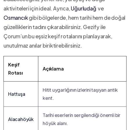
aktiviteleri için ideal. Ayrıca,
Uğurludağ
⁢ ve ​
Osmancık
gibi bölgelerde, hem tarihi hem de ​doğal
güzelliklerin ​tadını çıkarabilirsiniz. Gezify ile
Çorum’un bu eşsiz keşif rotalarını planlayarak,
unutulmaz anılar biriktirebilirsiniz.
Keşif
Açıklama
Rotası
Hitit uygarlığının izlerini taşıyan antik
Hattuşa
kent.
Tarihi eserlerin sergilendiği önemli bir
Alacahöyük
höyük alanı.