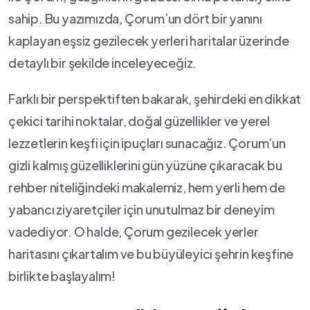
sahip. Bu yazımızda,​ Çorum’un dört bir ⁢yanını
kaplayan ​eşsiz gezilecek yerleri haritalar üzerinde
detaylı bir şekilde inceleyeceğiz.
Farklı bir⁢ perspektiften bakarak, şehirdeki en dikkat
çekici tarihi noktalar, doğal güzellikler ve yerel
lezzetlerin keşfi için ipuçları sunacağız. Çorum’un
gizli kalmış güzelliklerini⁣ gün yüzüne ⁤çıkaracak bu
rehber niteliğindeki makalemiz, hem yerli hem de
yabancı ziyaretçiler için unutulmaz bir deneyim
vadediyor. O halde, Çorum gezilecek yerler
haritasını çıkartalım ve bu ⁣büyüleyici şehrin keşfine‌
birlikte‌ başlayalım!