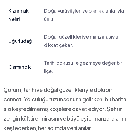
Kızılırmak
Doğa‍ yürüyüşleri ve piknik alanlarıyla
Nehri
ünlü.
Doğal güzellikleri ve manzarasıyla ​
Uğurludağ
dikkat çeker.
Tarihi dokusu ile gezmeye değer bir
Osmancık
ilçe.
Çorum, tarihi ve doğal ​güzellikleriyle ​dolu bir​
cennet. Yolculuğunuzun‌ sonuna ⁢gelirken, bu⁣ harita
sizi keşfedilmemiş⁣ köşelere davet ediyor. Şehrin
zengin kültürel mirasını ve büyüleyici manzaralarını
keşfederken, ​her adımda⁣ yeni anılar