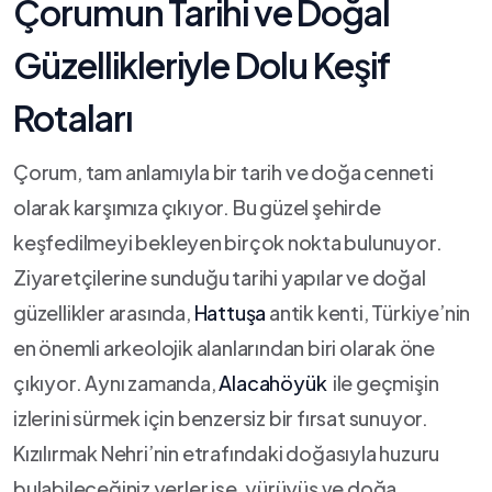
Çorumun⁢ Tarihi ve⁢ Doğal
Güzellikleriyle‍ Dolu Keşif
Rotaları
Çorum, tam anlamıyla bir tarih ve doğa cenneti
olarak ‌karşımıza çıkıyor. Bu güzel şehirde
keşfedilmeyi bekleyen ⁣birçok ⁣nokta ⁢bulunuyor.
Ziyaretçilerine sunduğu tarihi yapılar ve doğal
güzellikler arasında,
Hattuşa
​antik‌ kenti, Türkiye’nin
‍en ⁤önemli arkeolojik alanlarından biri olarak‌ öne
çıkıyor. Aynı​ zamanda,
Alacahöyük
⁤ ile geçmişin
izlerini sürmek için benzersiz bir fırsat sunuyor.
‌Kızılırmak Nehri’nin etrafındaki doğasıyla huzuru
bulabileceğiniz ⁤yerler ise, yürüyüş ve doğa