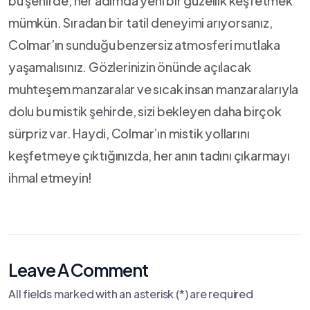
bu şehirde, her adımda⁣ yeni‍ bir güzellik keşfetmek
mümkün. Sıradan bir tatil deneyimi arıyorsanız,⁢
Colmar’ın sunduğu benzersiz atmosferi mutlaka
yaşamalısınız.‌ Gözlerinizin önünde açılacak ​
muhteşem manzaralar ve sıcak insan manzaralarıyla
dolu bu mistik şehirde, ⁣sizi⁢ bekleyen daha birçok
sürpriz ⁣var. Haydi,⁤ Colmar’ın mistik yollarını
keşfetmeye çıktığınızda, her ⁢anın tadını çıkarmayı
ihmal etmeyin!
Leave A Comment
All fields marked with an asterisk (*) are required