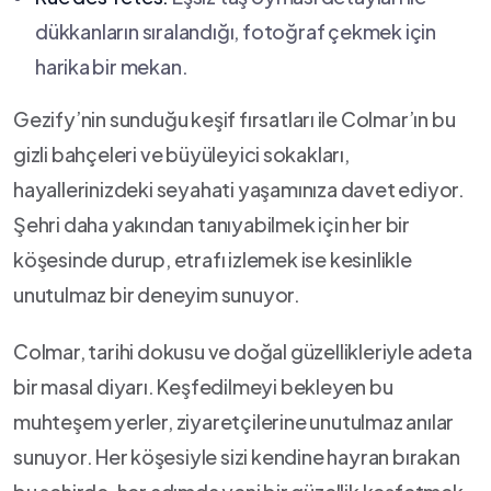
dükkanların sıralandığı, fotoğraf ​çekmek için
harika ⁤bir mekan.
Gezify’nin sunduğu keşif fırsatları⁤ ile Colmar’ın bu
gizli‍ bahçeleri ve büyüleyici⁣ sokakları,
hayallerinizdeki seyahati yaşamınıza davet ediyor.
Şehri daha yakından tanıyabilmek için her bir
köşesinde durup, etrafı izlemek ise kesinlikle
unutulmaz bir deneyim sunuyor.
Colmar, tarihi dokusu ve doğal güzellikleriyle adeta
bir masal diyarı. Keşfedilmeyi bekleyen bu
muhteşem yerler, ziyaretçilerine unutulmaz anılar
sunuyor. ⁣Her ⁤köşesiyle sizi kendine hayran bırakan