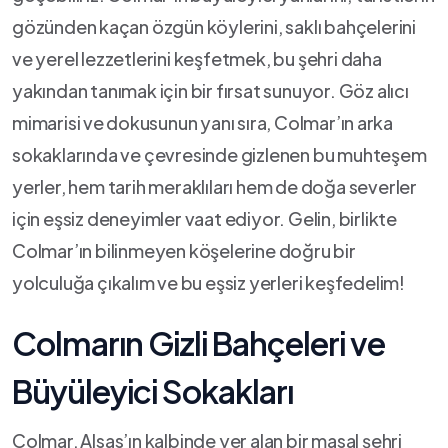
gözünden ⁢kaçan özgün köylerini,​ saklı bahçelerini
ve ‌yerel lezzetlerini keşfetmek, bu şehri daha
yakından ‌tanımak için bir ​fırsat sunuyor. Göz alıcı
mimarisi ⁣ve ⁤dokusunun yanı sıra, Colmar’ın⁣ arka
sokaklarında ve çevresinde‌ gizlenen bu muhteşem
yerler,‌ hem tarih meraklıları hem de doğa severler
‌için eşsiz deneyimler vaat ediyor. Gelin, birlikte
Colmar’ın bilinmeyen ‍köşelerine doğru⁢ bir
yolculuğa ‍çıkalım ve⁢ bu eşsiz yerleri keşfedelim!
Colmarın Gizli‌ Bahçeleri ve
Büyüleyici Sokakları
Colmar, Alsas’ın​ kalbinde yer alan bir masal şehri