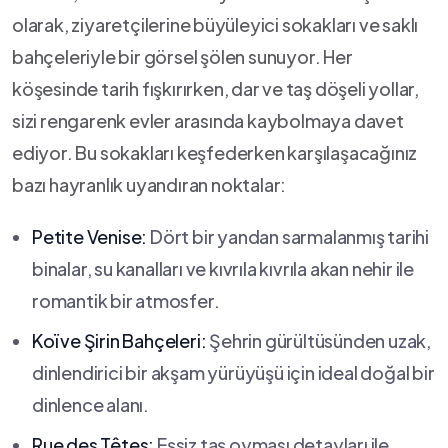
olarak, ziyaretçilerine⁣ büyüleyici sokakları ve ‌saklı
bahçeleriyle bir görsel şölen sunuyor. Her
köşesinde tarih fışkırırken, ⁣dar ve taş döşeli yollar,
sizi rengarenk evler arasında kaybolmaya davet
ediyor. Bu sokakları keşfederken karşılaşacağınız
bazı hayranlık uyandıran noktalar:
Petite Venise:
Dört bir yandan sarmalanmış ⁣tarihi
binalar, su kanalları ve kıvrıla kıvrıla akan nehir ile
romantik⁣ bir atmosfer.
Koï ve Şirin Bahçeleri:
Şehrin gürültüsünden uzak, ​
dinlendirici bir akşam yürüyüşü için ideal doğal bir
dinlence ​alanı.
Rue ‍des Têtes:
Eşsiz taş oyması detayları ile