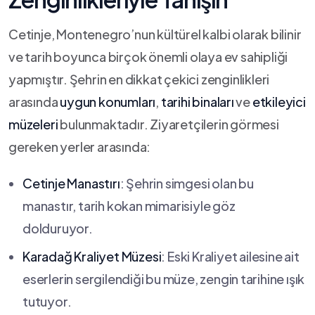
Cetinje, Montenegro’nun kültürel kalbi olarak bilinir
ve tarih boyunca birçok önemli olaya ev sahipliği
‌yapmıştır.⁢ Şehrin en dikkat çekici zenginlikleri
arasında
uygun konumları
,
tarihi binaları
⁤ve
etkileyici
müzeleri
bulunmaktadır. Ziyaretçilerin görmesi
gereken yerler arasında:
Cetinje Manastırı
: Şehrin simgesi olan bu
manastır, tarih kokan mimarisiyle göz
dolduruyor.
Karadağ Kraliyet ​Müzesi
:​ Eski Kraliyet ailesine ait
eserlerin sergilendiği bu ⁤müze, zengin ⁣tarihine ışık
tutuyor.