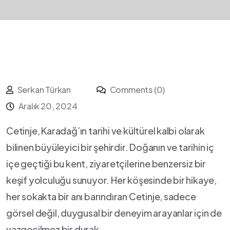
Serkan Türkan
Comments (0)
Aralık 20, 2024
Cetinje, Karadağ’ın tarihi ve kültürel ⁣kalbi olarak
bilinen büyüleyici⁤ bir şehirdir. Doğanın ve tarihin iç
içe ‍geçtiği bu kent, ziyaretçilerine benzersiz bir
keşif yolculuğu sunuyor. Her köşesinde bir​ hikaye,
her sokakta bir ‍anı barındıran Cetinje, ⁢sadece
görsel değil,⁤ duygusal bir⁢ deneyim⁤ arayanlar için de
vazgeçilmez bir durak.