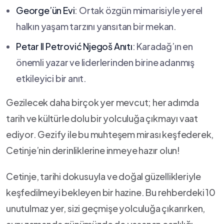
George’ün Evi
: Ortak özgün mimarisiyle yerel
halkın yaşam tarzını yansıtan bir mekan.
Petar⁣ II Petrović Njegoš Anıtı
: Karadağ’ın en
önemli yazar ve⁢ liderlerinden birine adanmış
etkileyici bir ‌anıt.
Gezilecek daha birçok ⁢yer mevcut; her adımda
tarih⁢ ve kültürle dolu bir yolculuğa çıkmayı vaat
ediyor. Gezify ile bu muhteşem mirası keşfederek,‍
Cetinje’nin derinliklerine inmeye hazır olun!
Cetinje, tarihi dokusuyla ve doğal güzellikleriyle
keşfedilmeyi bekleyen bir hazine. Bu rehberdeki 10
unutulmaz yer, sizi geçmişe yolculuğa çıkarırken,