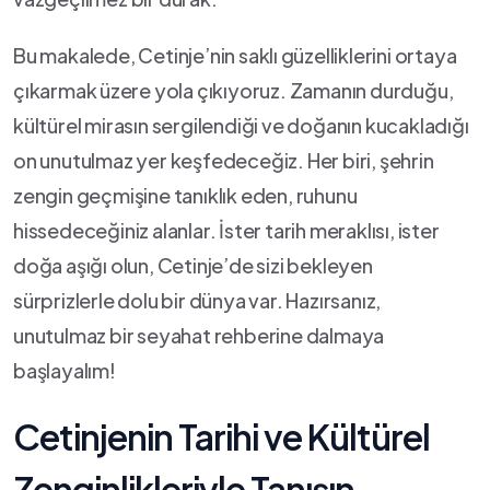
Bu makalede, Cetinje’nin saklı ⁣güzelliklerini ortaya⁤
çıkarmak⁢ üzere yola çıkıyoruz. Zamanın durduğu,
kültürel mirasın sergilendiği ve doğanın kucakladığı
on unutulmaz yer keşfedeceğiz. Her biri, şehrin
zengin geçmişine tanıklık eden, ruhunu
hissedeceğiniz alanlar. İster ‍tarih meraklısı, ister
doğa aşığı olun, Cetinje’de sizi bekleyen
sürprizlerle dolu bir dünya var. Hazırsanız,
unutulmaz bir seyahat rehberine dalmaya
başlayalım!
Cetinjenin Tarihi ve Kültürel
Zenginlikleriyle Tanışın