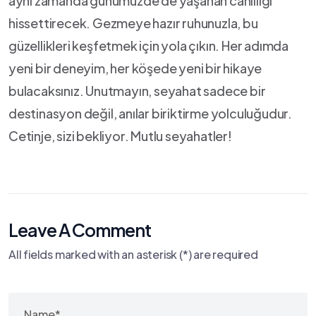
⁣aynı zamanda günümüzde de yaşanan canlılığı
hissettirecek. Gezmeye hazır ruhunuzla, bu
güzellikleri keşfetmek için yola çıkın. Her adımda
yeni bir deneyim, her köşede yeni bir hikaye
bulacaksınız. Unutmayın, seyahat sadece bir​
destinasyon değil, anılar biriktirme‌ yolculuğudur.
Cetinje, sizi bekliyor. Mutlu seyahatler!
Leave A Comment
All fields marked with an asterisk (*) are required