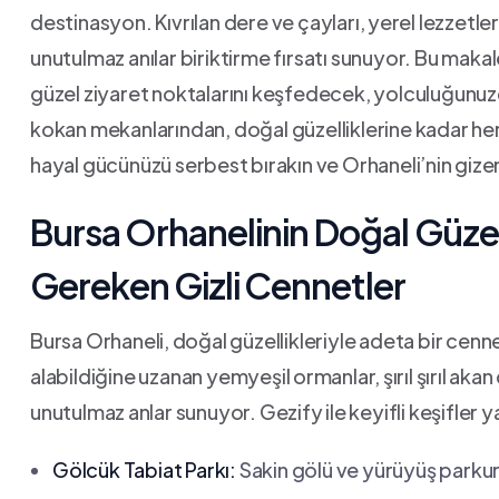
destinasyon. Kıvrılan dere ve ‍çayları,⁤ yerel lezzetler
unutulmaz anılar biriktirme‌ fırsatı sunuyor. Bu mak
güzel ziyaret noktalarını keşfedecek, yolculuğunuzda⁤
kokan mekanlarından, doğal güzelliklerine kadar ‌her⁢ b
hayal ‌gücünüzü serbest⁣ bırakın ve‍ Orhaneli’nin⁤ giz
Bursa⁢ Orhanelinin Doğal‍ Güzell
Gereken ⁢Gizli⁣ Cennetler
Bursa Orhaneli, ⁣doğal ​güzellikleriyle adeta ‍bir cen
alabildiğine uzanan yemyeşil ⁢ormanlar, ⁣şırıl şırıl akan
unutulmaz⁢ anlar sunuyor. Gezify ile ⁤keyifli keşifler 
Gölcük Tabiat Parkı:
​Sakin ‌gölü ve yürüyüş‌ parkur