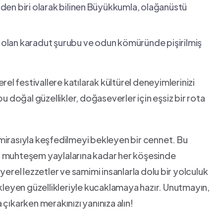
nden biri ​olarak bilinen ⁣Büyükkumla, olağanüstü
 ‍olan karadut şurubu ve‍ odun kömüründe pişirilmiş
yerel ⁤festivallere katılarak kültürel deneyimlerinizi
bu​ doğal güzellikler, doğaseverler için eşsiz bir rota
 ‍mirasıyla ‌keşfedilmeyi ‍bekleyen bir cennet. Bu
​ muhteşem yaylalarına ‌kadar her ‍köşesinde
 ⁣yerel lezzetler ve samimi insanlarla dolu⁣ bir yolculuk
i bekleyen güzellikleriyle kucaklamaya hazır. Unutmayın,
 çıkarken merakınızı yanınıza alın!