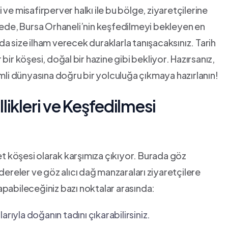
i ⁤ve misafirperver halkı ile bu ​bölge, ziyaretçilerine
alede,​ Bursa Orhaneli’nin keşfedilmeyi bekleyen en
 size ilham ‌verecek duraklarla tanışacaksınız. Tarih⁤
ir köşesi, doğal ⁤bir hazine gibi‌ bekliyor. ⁢Hazırsanız,
emli dünyasına doğru bir⁤ yolculuğa çıkmaya hazırlanın!
ikleri‌ ve⁢ Keşfedilmesi
net köşesi ⁣olarak karşımıza çıkıyor. Burada göz
‍ dereler ve göz ​alıcı dağ⁤ manzaraları ⁣ziyaretçilere
yapabileceğiniz​ bazı noktalar arasında:
larıyla doğanın tadını çıkarabilirsiniz.