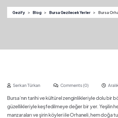
>
>
>
Gezify
Blog
Bursa Gezilecek Yerler
Bursa Orha
Serkan Türkan
Comments (0)
Aralı
Bursa’nın ​tarihi ve kültürel‌ zenginlikleriyle dolu bir 
güzellikleriyle⁢ keşfedilmeye değer bir yer. Yeşilin h
manzaraları ve‌ şirin köyleri ile Orhaneli,⁢ hem doğa ‌tu