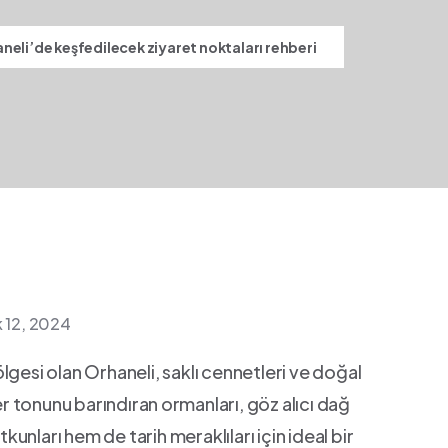
neli’de keşfedilecek ziyaret noktaları rehberi
k 12, 2024
bölgesi olan Orhaneli, saklı‌ cennetleri​ ve doğal
er tonunu barındıran ⁣ormanları, göz alıcı dağ
tkunları hem de tarih​ meraklıları için ideal bir