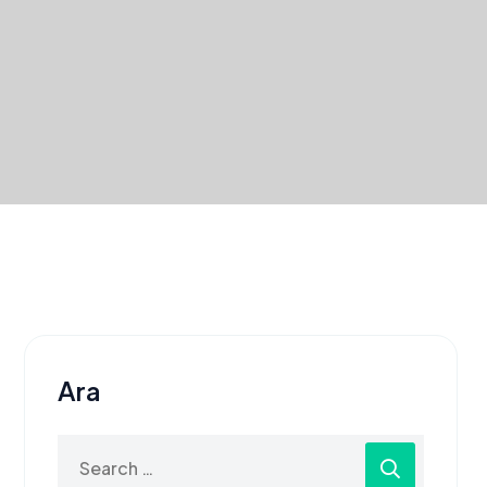
Ara
Search
for: