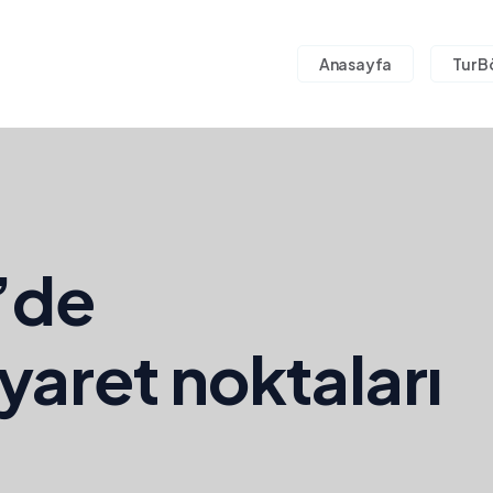
Anasayfa
Tur B
’de
yaret noktaları