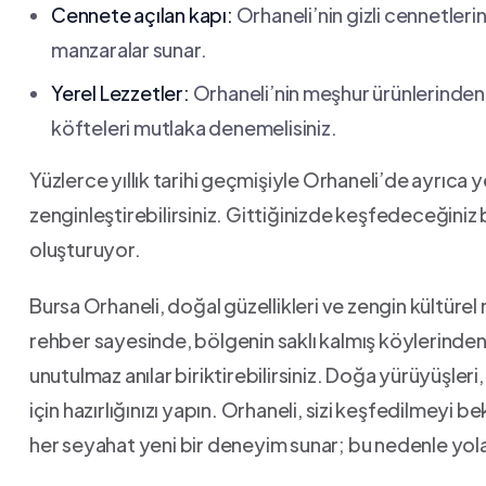
Cennete⁢ açılan kapı:
Orhaneli’nin gizli cennetleri
manzaralar ⁣sunar.
Yerel Lezzetler:
Orhaneli’nin⁤ meşhur ürünlerinden
köfteleri mutlaka​ denemelisiniz.
Yüzlerce‍ yıllık⁢ tarihi⁢ geçmişiyle Orhaneli’de ayrıca⁤ 
zenginleştirebilirsiniz.‍ Gittiğinizde keşfedeceğiniz 
oluşturuyor.
Bursa⁤ Orhaneli, ⁤doğal güzellikleri ve zengin kültürel
rehber sayesinde, bölgenin​ saklı kalmış köylerinden
⁤unutulmaz anılar biriktirebilirsiniz. Doğa‍ yürüyüşleri,
⁢için hazırlığınızı‍ yapın. Orhaneli, sizi⁣ keşfedilmey
her seyahat yeni‌ bir deneyim sunar; bu nedenle yola⁢