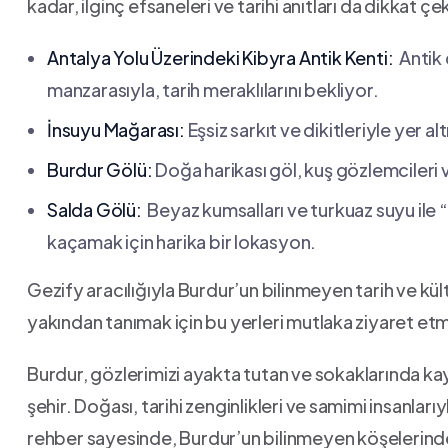
kadar,⁣ ilginç efsaneleri⁣ ve tarihi anıtları da dikkat çe
Antalya Yolu Üzerindeki ‌Kibyra Antik Kenti:
​ Anti
manzarasıyla, ‌tarih meraklılarını‍ bekliyor.
İnsuyu Mağarası:
Eşsiz‍ sarkıt ve dikitleriyle yer al
Burdur ⁢Gölü:
Doğa harikası göl, ‌kuş gözlemcileri ⁣
Salda Gölü:
‍ Beyaz kumsalları ve turkuaz suyu ile “Tü
kaçamak için harika ‌bir ⁤lokasyon.
Gezify ⁢aracılığıyla ⁣Burdur’un ‌bilinmeyen‍ tarih ve kü
yakından tanımak için ⁤bu yerleri mutlaka⁣ ziyaret etm
Burdur, gözlerimizi⁤ ayakta ‍tutan ​ve‌ sokaklarında⁣ ka
⁤şehir. Doğası, tarihi zenginlikleri ve⁣ samimi insanl
rehber ‌sayesinde, Burdur’un bilinmeyen ‌köşelerinde