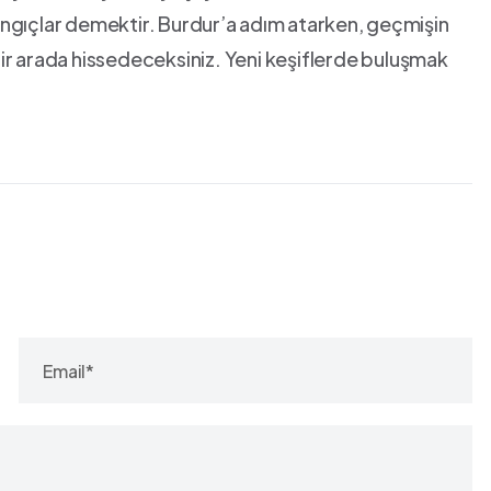
şlangıçlar demektir. Burdur’a⁢ adım atarken,⁤ geçmişin
ı bir arada hissedeceksiniz. Yeni keşiflerde buluşmak