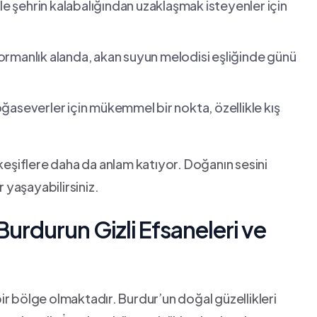
 ile şehrin kalabalığından uzaklaşmak isteyenler için
 ormanlık alanda,‍ akan suyun melodisi eşliğinde günü
aseverler için mükemmel ⁣bir nokta, özellikle ‍kış
n⁣ keşiflere daha da‌ anlam katıyor. Doğanın sesini
r yaşayabilirsiniz.
: Burdurun Gizli Efsaneleri ve
 bir bölge olmaktadır. ⁣Burdur’un doğal güzellikleri