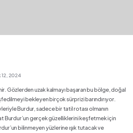
k 12, 2024
‌şehir. Gözlerden ​uzak kalmayı başaran ⁣bu bölge, doğal
keşfedilmeyi bekleyen‍ birçok sürprizi barındırıyor.
eriyle‍ Burdur, sadece bir tatil ‌rotası ‍olmanın
t ‍Burdur’un‍ gerçek güzelliklerini keşfetmek⁤ için
urdur’un bilinmeyen yüzlerine ışık tutacak ve