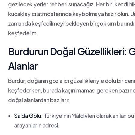
gezilecek yerler rehberi‍ sunacağız.⁣ Her biri kendi h
kucaklayıcı atmosferinde⁤ kaybolmaya hazır⁣ olun. ​U
zamanda keşfedilmeyi bekleyen birçok sırrı barındıran b
keşfedelim.
Burdurun Doğal Güzellikleri: G
Alanlar
Burdur, ‌doğanın göz alıcı güzellikleriyle dolu bir cenn
⁤keşfederken, ‍burada kaçırılmaması gereken bazı nok
doğal alanlardan⁢ bazıları:
Salda Gölü:
Türkiye’nin‍ Maldivleri ⁣olarak anılan b
arayanların adresi.