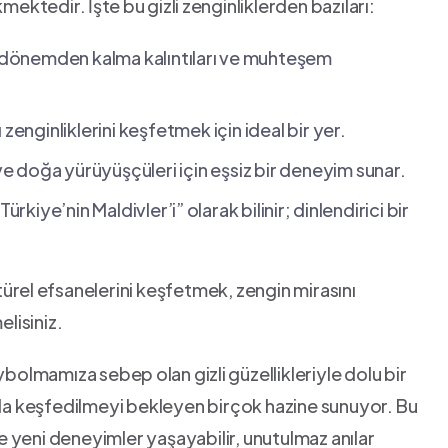
kmektedir. ⁢İşte bu⁣ gizli⁣ zenginliklerden bazıları:
k dönemden ‍kalma kalıntıları ve⁣ muhteşem
tı⁤ zenginliklerini keşfetmek için ideal bir yer.
ve doğa yürüyüşçüleri ​için‌ eşsiz ‌bir deneyim sunar.
rkiye’nin Maldivler’i” ⁣olarak bilinir; ⁣dinlendirici bir
ltürel⁢ efsanelerini keşfetmek,‌ zengin mirasını
elisiniz.
ybolmamıza sebep⁢ olan gizli⁢ güzellikleriyle ‍dolu bir
arıyla keşfedilmeyi bekleyen birçok hazine sunuyor. Bu
⁤ yeni deneyimler yaşayabilir, unutulmaz anılar