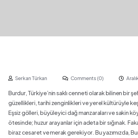
Serkan Türkan
Comments (0)
Aralı
Burdur, Türkiye’nin saklı ⁢cenneti olarak bilinen bir 
güzellikleri, tarihi ⁤zenginlikleri ve yerel kültürüyle 
Eşsiz gölleri, büyüleyici dağ⁣ manzaraları ve sakin köyl
ötesinde; huzur arayanlar için adeta bir sığınak. Faka
biraz ⁣cesaret⁢ ve merak gerekiyor. Bu yazımızda,‌ B