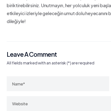
biriktirebilirsiniz.​ Unutmayın,​ her⁢ yolculuk yeni ba
⁤etkileyici izleriyle⁤ geleceğin umut ‌dolu ⁤heyecanın
dileğiyle!
Leave A Comment
All fields marked with an asterisk (*) are required