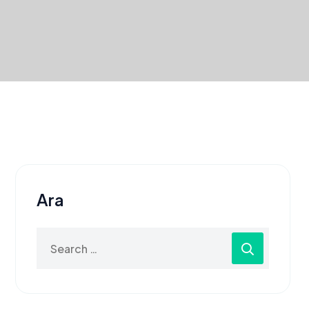
Ara
Search
for: