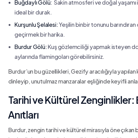
Buğdaylı Gölü:
‌ Sakin ​atmosferi‍ ve ⁣doğal yaşamı
⁣ideal bir durak.
Kurşunlu Şelalesi:
Yeşilin binbir tonunu barındıran
geçirmek⁤ bir harika.
Burdur Gölü:
Kuş gözlemciliği yapmak isteyen⁣ doğ
⁢aylarında flamingoları görebilirsiniz.
Burdur’un bu güzellikleri,⁢ Gezify aracılığıyla⁣ yapıla
⁢dinleyip, unutulmaz manzaralar eşliğinde keyifli anla
Tarihi ve Kültürel ‍Zenginlikler
⁢Anıtları
Burdur,⁤ zengin tarihi ve kültürel mirasıyla ​öne çıkan