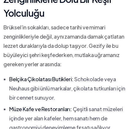
Yolculuğu
Brüksel’in sokakları, sadece tarihi ​ve ‍mimari
zenginlikleriyle ‍değil, aynı zamanda ‌damak çatlatan
lezzet duraklarıyla ‌da dolup⁣ taşıyor. Gezify ile bu
büyüleyici şehri keşfederken, mutlaka uğramanız
gereken yerler arasında:
Belçika Çikolatası Butikleri:
Schokolade​ veya
Neuhaus gibi ünlü markalar,‍ çikolata tutkunları için
bir cennet sunuyor.
Müze Kafe ve Restoranları:
Çeşitli sanat müzeleri
içinde yer alan kafeler, hem sanatı hem de
gastronomiyi⁣ deneyimleme fırsatı sağlıyor.