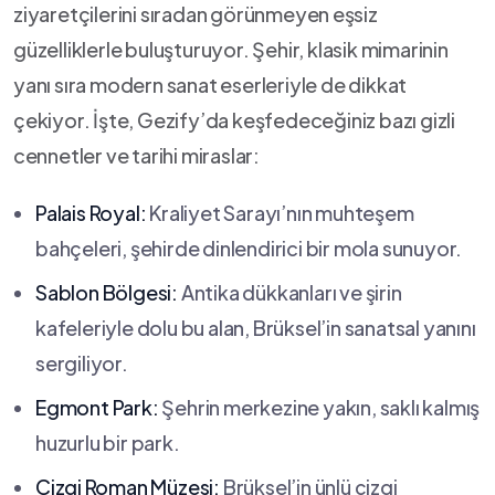
ziyaretçilerini sıradan görünmeyen ⁢eşsiz
güzelliklerle buluşturuyor. Şehir, klasik mimarinin
‍yanı sıra modern sanat ​eserleriyle de dikkat
çekiyor. İşte, Gezify’da keşfedeceğiniz bazı gizli
⁤cennetler ve tarihi miraslar:
Palais Royal:
Kraliyet‌ Sarayı’nın muhteşem
bahçeleri, şehirde dinlendirici bir mola sunuyor.
Sablon Bölgesi:
Antika dükkanları ve şirin
kafeleriyle​ dolu ‌bu alan, Brüksel’in sanatsal yanını⁢
sergiliyor.
Egmont Park:
Şehrin merkezine yakın, saklı kalmış
huzurlu bir park.
Çizgi⁣ Roman Müzesi:
Brüksel’in ünlü çizgi