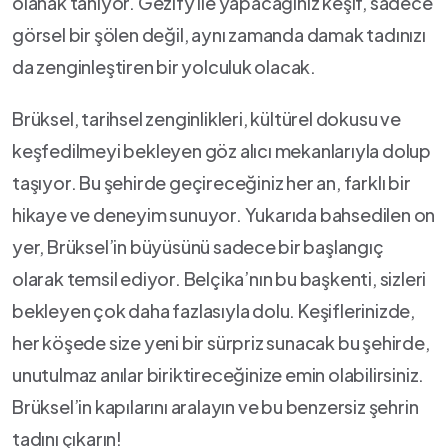
olanak tanıyor. Gezify ile yapacağınız keşif, sadece
görsel bir şölen değil, aynı zamanda damak tadınızı
da zenginleştiren bir ⁣yolculuk ⁤olacak.
Brüksel,​ tarihsel zenginlikleri, kültürel dokusu ​ve
keşfedilmeyi bekleyen göz alıcı mekanlarıyla dolup
taşıyor. Bu şehirde geçireceğiniz her an, farklı bir
hikaye ve deneyim ‍sunuyor. Yukarıda bahsedilen‍ on
yer, Brüksel’in büyüsünü sadece ⁤bir⁣ başlangıç
olarak temsil ediyor. Belçika’nın bu başkenti, sizleri
bekleyen çok daha fazlasıyla dolu. Keşiflerinizde,
her köşede size‍ yeni bir sürpriz sunacak bu şehirde,
unutulmaz anılar biriktireceğinize emin olabilirsiniz.
Brüksel’in kapılarını aralayın ve bu benzersiz şehrin
tadını çıkarın!