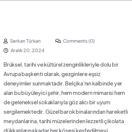
Serkan Türkan
Comments (0)
Aralık 20, 2024
Brüksel, tarihi ve kültürel zenginlikleriyle dolu bir
Avrupa⁢ başkenti‌ olarak, gezginlere eşsiz
deneyimler sunmaktadır.‍ Belçika’nın⁣ kalbinde yer
alan bu büyüleyici şehir, hem modern mimarisi hem
de geleneksel sokaklarıyla göz alıcı bir uyum
sergilemektedir. Güzel barok binalarından hareketli
meydanlarına, tarihi müzelerinden lezzetli çikolata
dükkanlarına kadar her ​köşesi keşfedilmeyi