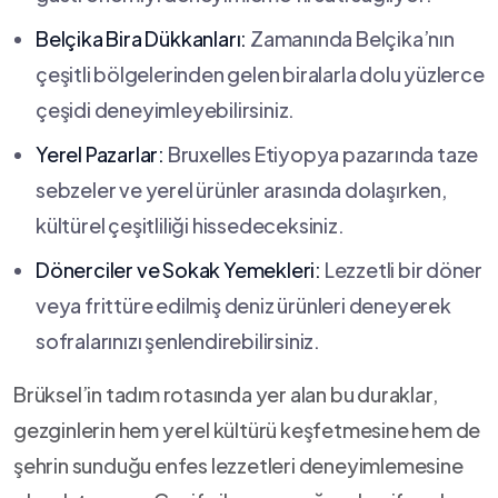
Belçika Bira Dükkanları:
Zamanında Belçika’nın
çeşitli ⁢bölgelerinden gelen biralarla dolu yüzlerce
çeşidi deneyimleyebilirsiniz.
Yerel Pazarlar:
Bruxelles Etiyopya pazarında taze⁢
sebzeler ve‌ yerel ürünler arasında dolaşırken,
kültürel çeşitliliği hissedeceksiniz.
Dönerciler ve Sokak Yemekleri:
Lezzetli bir⁤ döner
veya frittüre edilmiş deniz ürünleri deneyerek
sofralarınızı şenlendirebilirsiniz.
Brüksel’in tadım rotasında yer alan bu duraklar,
gezginlerin hem yerel kültürü keşfetmesine hem de
şehrin sunduğu enfes lezzetleri deneyimlemesine