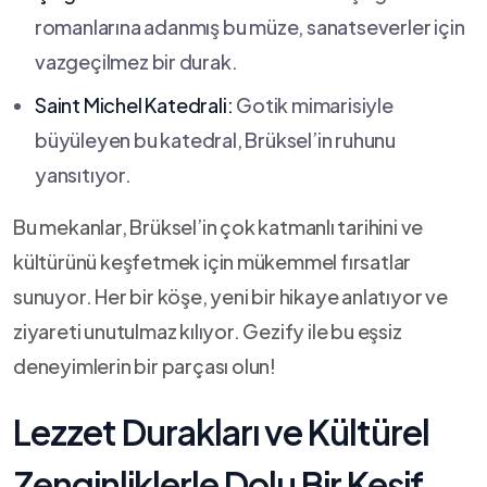
⁢romanlarına adanmış bu müze, sanatseverler için
vazgeçilmez bir ⁤durak.
Saint Michel Katedrali:
Gotik mimarisiyle⁣
büyüleyen bu katedral, Brüksel’in ruhunu
yansıtıyor.
Bu mekanlar, Brüksel’in çok katmanlı⁤ tarihini ve
kültürünü keşfetmek için⁣ mükemmel fırsatlar
sunuyor. Her bir köşe, ‌yeni bir hikaye anlatıyor ve
ziyareti unutulmaz kılıyor. Gezify ‌ile bu eşsiz
deneyimlerin bir parçası olun!
Lezzet Durakları ve Kültürel
Zenginliklerle Dolu Bir Keşif