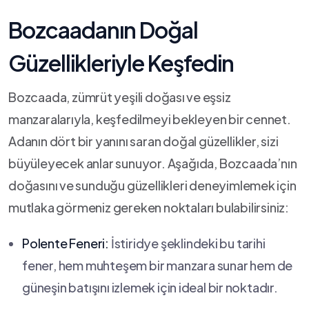
Bozcaadanın Doğal
Güzellikleriyle Keşfedin
Bozcaada, zümrüt ⁤yeşili doğası⁢ ve ⁢eşsiz
manzaralarıyla, keşfedilmeyi ⁢bekleyen bir ⁣cennet.
Adanın dört bir yanını saran doğal güzellikler, sizi
büyüleyecek anlar sunuyor. Aşağıda, Bozcaada’nın
doğasını⁤ ve sunduğu güzellikleri deneyimlemek⁤ için
mutlaka görmeniz gereken ​noktaları bulabilirsiniz:
Polente Feneri:
İstiridye şeklindeki ⁢bu tarihi
fener, hem muhteşem bir manzara sunar hem de
güneşin batışını izlemek için⁢ ideal bir⁤ noktadır.