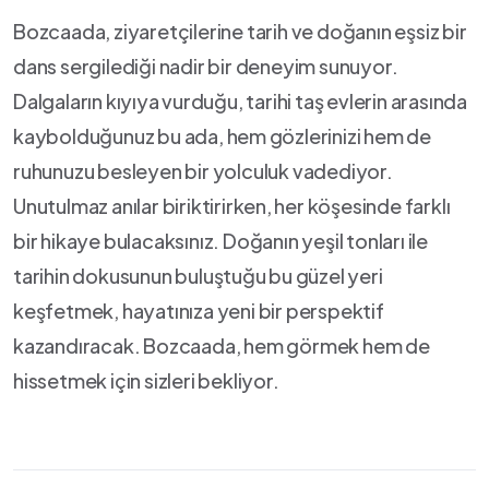
Bozcaada,​ ziyaretçilerine tarih ve doğanın eşsiz bir
dans sergilediği ‍nadir bir deneyim sunuyor.
Dalgaların kıyıya ⁢vurduğu, tarihi taş evlerin arasında
kaybolduğunuz bu ada, hem ⁤gözlerinizi hem de‌
ruhunuzu besleyen ‌bir yolculuk vadediyor.
Unutulmaz anılar biriktirirken,⁣ her köşesinde farklı
bir hikaye bulacaksınız. Doğanın yeşil tonları ile
tarihin dokusunun​ buluştuğu bu ⁢güzel ⁢yeri
keşfetmek, hayatınıza yeni bir perspektif
kazandıracak.‌ Bozcaada, hem görmek hem⁣ de
hissetmek için sizleri bekliyor.