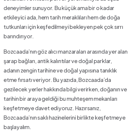
deneyimler sunuyor. Bu küçük ama bir ‌o‍ kadar
‌etkileyici ada, hem tarih meraklıları ​hem de doğa
tutkunları için keşfedilmeyi ‍bekleyen pek çok sırrı
barındırıyor.
Bozcaada’nın göz alıcı manzaraları arasında yer alan
⁣şarap bağları, antik kalıntılar ve doğal parklar,
adanın ​zengin tarihine ve doğal yapısına tanıklık
etme fırsatı veriyor. Bu ⁤yazıda, Bozcaada’da
⁣gezilecek yerler hakkında⁤ bilgi verirken,⁣ doğanın ve
tarihin bir araya geldiği⁣ bu muhteşem ⁣mekanları
keşfetmeye davet ediyoruz. Hazırsanız,‌
Bozcaada’nın saklı hazinelerini birlikte‌ keşfetmeye
başlayalım.