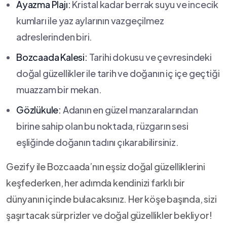
Ayazma Plajı:
Kristal kadar berrak suyu ‌ve incecik
kumları​ ile yaz ⁣aylarının vazgeçilmez
adreslerinden biri.
Bozcaada Kalesi:
Tarihi dokusu ve çevresindeki
doğal güzellikler ile tarih ve‌ doğanın iç içe geçtiği
muazzam bir mekan.
Gözlükule:
Adanın en güzel manzaralarından
birine sahip olan bu noktada, rüzgarın sesi
eşliğinde doğanın tadını çıkarabilirsiniz.
Gezify ile Bozcaada’nın eşsiz doğal güzelliklerini
keşfederken, her ⁢adımda kendinizi farklı bir
dünyanın içinde bulacaksınız. Her köşe başında, sizi
şaşırtacak sürprizler ve ⁣doğal güzellikler bekliyor!