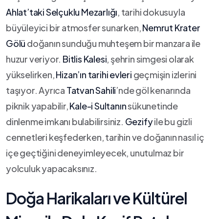
Ahlat’taki Selçuklu Mezarlığı
,⁤ tarihi dokusuyla
büyüleyici bir atmosfer sunarken,‍
Nemrut Krater
Gölü
doğanın sunduğu muhteşem bir manzara ile
huzur veriyor.
Bitlis ‍Kalesi
, şehrin simgesi olarak
yükselirken,
Hizan’ın tarihi ⁣evleri
geçmişin izlerini
taşıyor. Ayrıca
Tatvan Sahili
’nde göl kenarında
piknik yapabilir,
Kale-i Sultanın
sükunetinde
dinlenme imkanı bulabilirsiniz.
Gezify
ile bu gizli​
cennetleri keşfederken, tarihin ve doğanın nasıl iç
içe‍ geçtiğini ‌deneyimleyecek, unutulmaz bir
yolculuk yapacaksınız.
Doğa Harikaları ve Kültürel