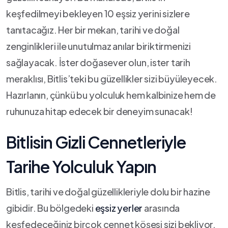
keşfedilmeyi bekleyen 10 eşsiz⁣ yerini sizlere
tanıtacağız. Her bir‍ mekan, tarihi ve doğal
zenginlikleri ile unutulmaz ⁢anılar biriktirmenizi
sağlayacak. İster doğasever olun, ⁤ister tarih⁤
meraklısı, Bitlis’teki ‍bu güzellikler sizi büyüleyecek.
Hazırlanın, çünkü bu yolculuk hem kalbinize hem de
ruhunuza​ hitap edecek bir deneyim ⁤sunacak!
Bitlisin Gizli ‍Cennetleriyle
Tarihe Yolculuk Yapın
Bitlis, tarihi ve doğal güzellikleriyle dolu bir hazine
gibidir. Bu bölgedeki‌
eşsiz yerler
⁤arasında
keşfedeceğiniz birçok cennet köşesi sizi ​bekliyor.