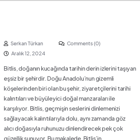
Serkan Türkan
Comments (0)
Aralık 12, 2024
Bitlis, doğanın kucağında ​tarihin derin izlerini taşıyan
​eşsiz bir şehirdir.‍ Doğu Anadolu’nun gizemli
köşelerinden biri ⁤olan bu ⁣şehir,‍ ziyaretçilerini tarihi
kalıntıları ve büyüleyici doğal ​manzaraları⁤ ile
karşılıyor. Bitlis,⁤ geçmişin seslerini dinlemenizi
sağlayacak kalıntılarıyla dolu, aynı zamanda⁣ göz
alıcı doğasıyla ruhunuzu dinlendirecek pek çok
güzellik⁢ sunuyor. Bu makalede, Bitlis’in​