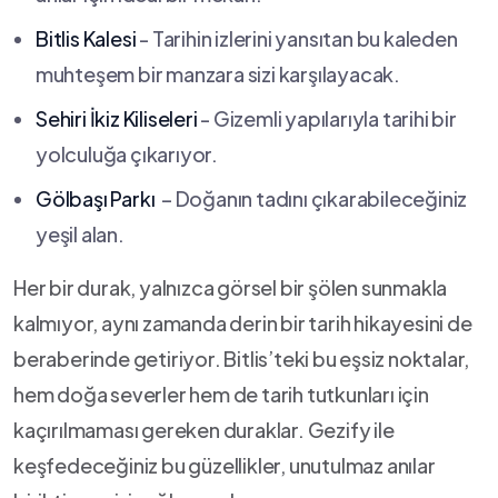
Bitlis Kalesi
-‍ Tarihin izlerini yansıtan bu kaleden
⁢muhteşem bir manzara sizi karşılayacak.
Sehiri İkiz Kiliseleri
-⁢ Gizemli yapılarıyla tarihi bir
yolculuğa çıkarıyor.
Gölbaşı Parkı
‍ – Doğanın tadını çıkarabileceğiniz
yeşil alan.
Her ‌bir durak,‍ yalnızca görsel bir şölen sunmakla
kalmıyor,‍ aynı zamanda derin bir tarih hikayesini de
beraberinde getiriyor. Bitlis’teki bu ⁢eşsiz noktalar,
hem doğa severler hem de tarih tutkunları için
kaçırılmaması gereken duraklar. ‌Gezify ile
keşfedeceğiniz bu güzellikler, unutulmaz anılar⁣