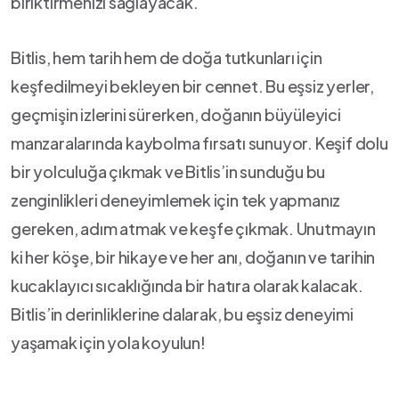
biriktirmenizi ⁢sağlayacak.
Bitlis, hem tarih hem de⁢ doğa tutkunları ⁢için
keşfedilmeyi bekleyen bir cennet. Bu ‍eşsiz yerler,
geçmişin izlerini sürerken, doğanın büyüleyici
manzaralarında‍ kaybolma fırsatı sunuyor. Keşif dolu
bir ​yolculuğa çıkmak ve ‌Bitlis’in sunduğu bu
zenginlikleri deneyimlemek için tek yapmanız
gereken, adım ‌atmak ve keşfe çıkmak. Unutmayın
ki her köşe, bir hikaye ve her‍ anı, doğanın ve tarihin
⁢kucaklayıcı sıcaklığında bir hatıra olarak kalacak.
Bitlis’in ‍derinliklerine dalarak, bu eşsiz deneyimi
yaşamak için‌ yola koyulun!