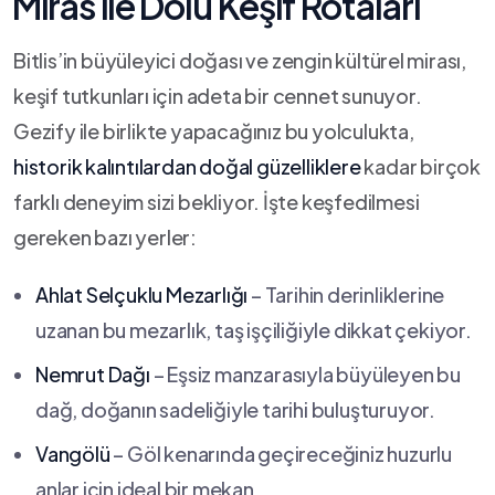
⁤Miras ile⁣ Dolu Keşif ‌Rotaları
Bitlis’in büyüleyici doğası ve zengin kültürel ⁣mirası,
keşif tutkunları için adeta bir cennet sunuyor.
Gezify ile birlikte yapacağınız bu yolculukta,
historik⁤ kalıntılardan doğal güzelliklere
kadar birçok
farklı deneyim sizi bekliyor.⁢ İşte keşfedilmesi
gereken bazı yerler:
Ahlat Selçuklu Mezarlığı
– Tarihin derinliklerine
uzanan bu mezarlık, taş işçiliğiyle dikkat çekiyor.
Nemrut Dağı
– Eşsiz manzarasıyla büyüleyen‌ bu⁣
dağ, doğanın sadeliğiyle tarihi buluşturuyor.
Vangölü
– Göl‍ kenarında geçireceğiniz​ huzurlu
anlar ‍için ideal‌ bir mekan.