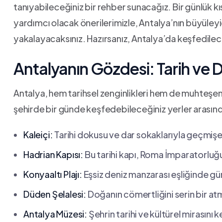
tanıyabileceğiniz bir rehber sunacağız. Bir günlük kı
yardımcı⁤ olacak önerilerimizle, Antalya’nın büyüley
yakalayacaksınız. Hazırsanız, Antalya’da keşfedilecek
Antalyanın Gözdesi:‍ Tarih ve
Antalya, hem tarihsel zenginlikleri hem de muhteşem
şehirde bir günde keşfedebileceğiniz yerler ⁤arasınd
Kaleiçi:
Tarihi dokusu ve dar sokaklarıyla ⁢geçmişe
Hadrian Kapısı:
Bu tarihi kapı, Roma‌ İmparatorluğ
Konyaaltı Plajı:
Eşsiz deniz manzarası eşliğinde gün
Düden Şelalesi:
Doğanın cömertliğini serin bir a
Antalya Müzesi:
Şehrin tarihi⁤ ve kültürel mirasını⁣ 