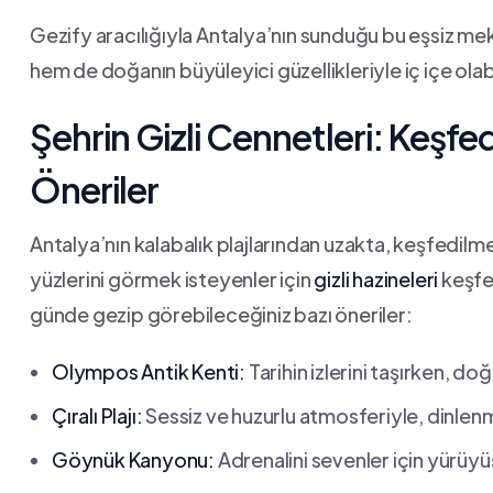
Gezify aracılığıyla Antalya’nın sunduğu bu eşsiz meka
hem de doğanın büyüleyici‌ güzellikleriyle iç içe olabi
Şehrin Gizli Cennetleri: Keşfed
Öneriler
Antalya’nın ‍kalabalık plajlarından uzakta, keşfedilm
yüzlerini görmek isteyenler için
gizli hazineleri
keşfet
günde gezip görebileceğiniz bazı öneriler:
Olympos Antik Kenti:
Tarihin izlerini taşırken, do
Çıralı Plajı:
Sessiz ve huzurlu atmosferiyle, ‍dinle
Göynük Kanyonu:
Adrenalini sevenler için yürüyüş