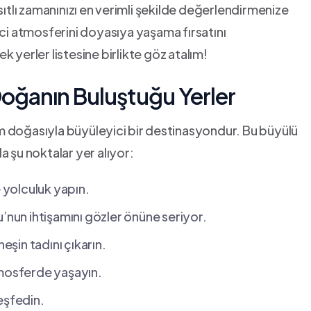
sıtlı zamanınızı ⁢en verimli şekilde değerlendirmenize
ici atmosferini doyasıya yaşama fırsatını
 yerler listesine birlikte göz atalım!
 Doğanın Buluştuğu Yerler
 doğasıyla büyüleyici ⁤bir ⁤destinasyondur.‌ Bu büyülü
a şu noktalar yer alıyor:
 yolculuk yapın.
u’nun ihtişamını gözler önüne seriyor.
eşin tadını çıkarın.
tmosferde yaşayın.
keşfedin.