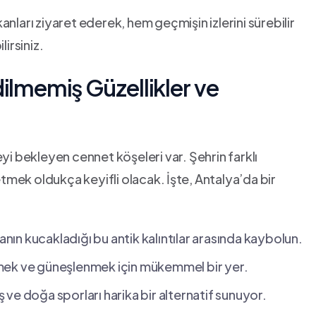
nları ziyaret ederek, hem geçmişin izlerini sürebilir
lirsiniz.
ilmemiş Güzellikler ve‍
eyi bekleyen cennet köşeleri var. Şehrin farklı
mek oldukça keyifli olacak. ⁢İşte, Antalya’da bir
ğanın​ kucakladığı bu antik kalıntılar arasında kaybolun.
nmek ve güneşlenmek için mükemmel bir yer.
 ve doğa sporları harika bir alternatif sunuyor.