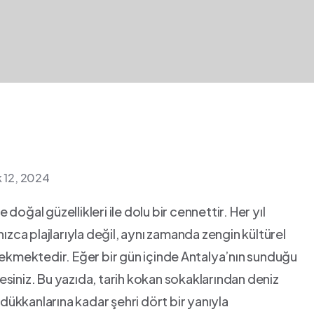
k 12, 2024
 ⁤doğal güzellikleri ile dolu bir cennettir. Her yıl
nızca plajlarıyla değil, aynı zamanda zengin kültürel
 çekmektedir. Eğer bir gün içinde⁣ Antalya’nın sunduğu
siniz. Bu yazıda, tarih‌ kokan sokaklarından deniz
 dükkanlarına kadar şehri dört bir yanıyla