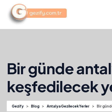
Bir günde anta
keşfedilecek yer
>
>
>
Gezify
Blog
Antalya Gezilecek Yerler
Bir günd