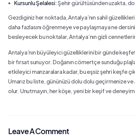
Kursunlu Şelalesi:
Şehir gürültüsünden uzakta, doğan
Gezdiginiz her noktada, Antalya’nın sahil güzellikler
daha fazlasını‌ öğrenmeye ve paylaşmaya ne dersiniz
besleyecek bu noktalar, Antalya’nın gizli cennetler
Antalya’nın büyüleyici güzelliklerini bir günde keşf
bir fırsat sunuyor. ‍Doğanın cömertçe sunduğu plajlard
etkileyici manzaralara kadar,⁣ bu eşsiz şehri keşfe çı
Umarız bu liste, gününüzü‍ dolu dolu geçirmenize v
olur. Unutmayın, her köşe, yeni bir keşif ve deneyi
Leave A Comment