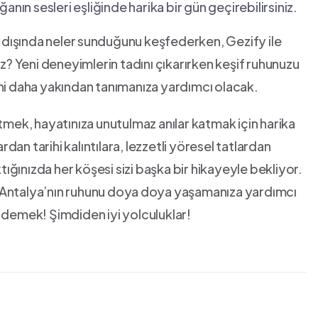
ın sesleri eşliğinde harika‌ bir gün geçirebilirsiniz.
i dışında neler⁣ sunduğunu keşfederken, Gezify ile
? Yeni deneyimlerin tadını çıkarırken keşif ruhunuzu
ini daha yakından tanımanıza yardımcı olacak.
etmek, hayatınıza unutulmaz anılar katmak için harika
an tarihi kalıntılara, lezzetli​ yöresel tatlardan
ktığınızda her köşesi sizi başka bir hikayeyle bekliyor.
e Antalya’nın ruhunu doya⁤ doya yaşamanıza yardımcı
m demek! Şimdiden iyi yolculuklar!