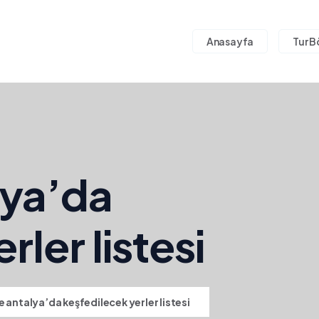
Anasayfa
Tur B
lya’da
ler listesi
e antalya’da keşfedilecek yerler listesi