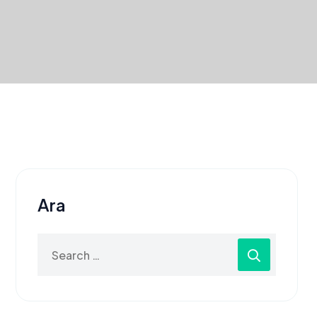
Ara
Search
for: