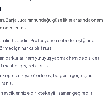
ı
ları, Banja Luka’nın sunduğu güzellikler arasında önemli⁤
n önerilerimiz:
nalini⁣ hissedin.⁢ Profesyonel ​rehberler eşliğinde⁣
mek için harika ‍bir fırsat.
nan parkurlar, hem yürüyüş yapmak hem de bisiklet
li saatler geçirebilirsiniz.
hi köprüleri ‌ziyaret ederek, ⁣bölgenin⁤ geçmişine
rsiniz.
sevdiklerinizle birlikte keyifli zaman geçirebilir,⁤