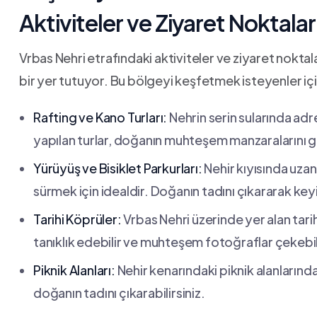
Aktiviteler ve Ziyaret Noktalar
Vrbas⁢ Nehri etrafındaki aktiviteler ve ziyaret⁤ nokta
bir yer tutuyor. Bu ‍bölgeyi keşfetmek ‌isteyenler içi
Rafting ve Kano Turları:
Nehrin serin sularında adre
yapılan ⁣turlar, doğanın muhteşem manzaralarını gör
Yürüyüş ve⁢ Bisiklet Parkurları:
Nehir kıyısında uza
sürmek için idealdir. Doğanın tadını çıkararak keyif
Tarihi ⁣Köprüler:
Vrbas Nehri ​üzerinde yer alan tari
tanıklık edebilir ve muhteşem fotoğraflar çekebili
Piknik Alanları:
Nehir kenarındaki piknik alanlarında 
doğanın tadını çıkarabilirsiniz.