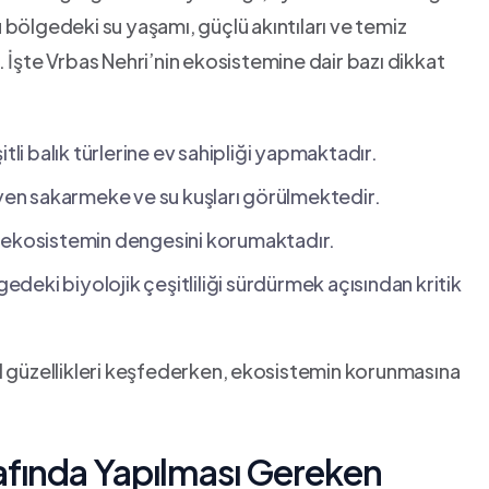
bölgedeki su yaşamı, güçlü akıntıları ve ​temiz
r. İşte Vrbas Nehri’nin ekosistemine dair ‌bazı‍ dikkat
şitli balık türlerine ev sahipliği yapmaktadır.
 sakarmeke ve su ‌kuşları⁤ görülmektedir.
ü, ekosistemin dengesini korumaktadır.
deki ‍biyolojik çeşitliliği sürdürmek açısından kritik
l güzellikleri keşfederken, ⁣ekosistemin korunmasına
rafında Yapılması Gereken