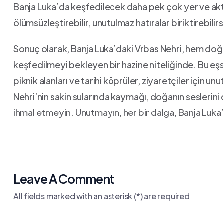
Banja Luka’da​ keşfedilecek ‌daha pek çok yer‍ ve aktiv
ölümsüzleştirebilir, unutulmaz hatıralar biriktirebilirs
Sonuç⁣ olarak, Banja Luka’daki Vrbas Nehri, hem doğ
keşfedilmeyi bekleyen bir hazine niteliğinde. Bu eşs
piknik‌ alanları ve tarihi köprüler,‌ ziyaretçiler için ⁢u
⁢Nehri’nin sakin sularında kaymağı, ⁤doğanın seslerin
⁤ihmal etmeyin. Unutmayın, her bir dalga, ‌Banja Luka’n
Leave A Comment
All fields marked with an asterisk (*) are required