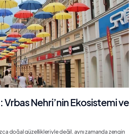
: Vrbas Nehri’nin Ekosistemi‍ ve
zca doğal güzellikleriyle ⁢değil, aynı⁢ zamanda zengin