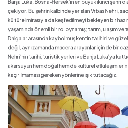
Banja Luka, Bosna-Hersek’in en büyük ikinci şehri ⁤ol
çekiyor. Bu şehrin ‌kalbinde yer​ alan Vrbas Nehri, sa
kültürel mirasıyla da keşfedilmeyi⁢ bekleyen bir hazin
yaşamında önemli ⁣bir rol oynamış; tarım, ulaşım ve t
Dalgalar arasında⁢ kaybolmuş kentin tarihini ve güzell
değil, aynı⁣ zamanda macera arayanlar için de bir ca
Nehri’nin tarihi, turistik yerleri ve Banja Luka’ya ka
akarsuyun ​hem doğal hem de kültürel etkileşimlerini 
kaçırılmaması gereken⁢ yönlerine ışık tutacağız.