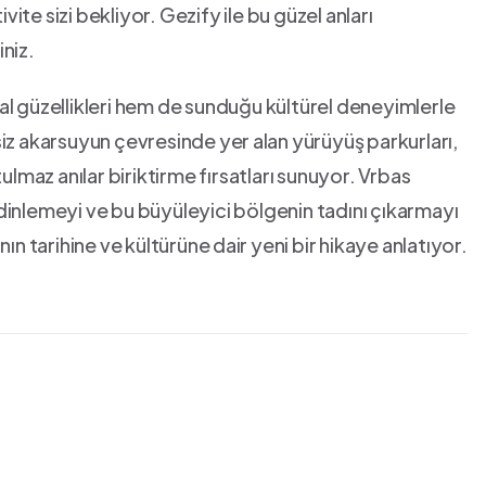
ite sizi bekliyor. Gezify ile bu güzel anları
iniz.
al güzellikleri hem de sunduğu kültürel deneyimlerle
iz akarsuyun çevresinde‍ yer ⁣alan yürüyüş parkurları,
nutulmaz ‌anılar biriktirme fırsatları sunuyor. Vrbas
i⁢ dinlemeyi ve bu büyüleyici bölgenin tadını çıkarmayı
ın tarihine ve kültürüne⁣ dair yeni bir hikaye anlatıyor.