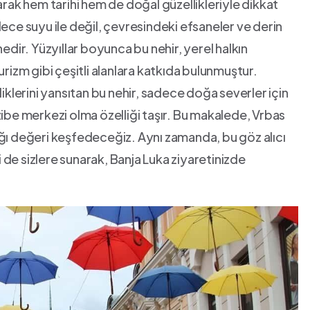
arak hem tarihi hem de doğal güzellikleriyle dikkat
dece suyu ile değil, ‍çevresindeki efsaneler ve derin
edir. ‌Yüzyıllar boyunca bu nehir, yerel halkın
urizm gibi çeşitli alanlara katkıda bulunmuştur.
iklerini yansıtan bu nehir, sadece doğa severler için⁢
zibe merkezi olma özelliği taşır. Bu makalede, Vrbas
ttığı değeri keşfedeceğiz.‍ Aynı zamanda, bu göz alıcı
de sizlere sunarak, Banja Luka ziyaretinizde‍