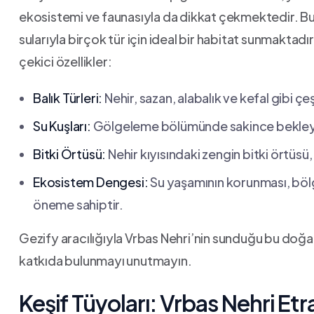
ekosistemi⁤ ve faunasıyla da dikkat çekmektedir. Bu 
⁤sularıyla birçok tür için ideal bir habitat sunmaktadı
çekici özellikler:
Balık Türleri:
Nehir, sazan, ​alabalık ve kefal gibi çe
Su Kuşları:
Gölgeleme bölümünde sakince‌ bekleyen
Bitki ⁢Örtüsü:
Nehir kıyısındaki zengin bitki örtüs
Ekosistem Dengesi:
Su yaşamının korunması, bölge
öneme sahiptir.
Gezify aracılığıyla Vrbas Nehri’nin sunduğu bu doğa
katkıda bulunmayı unutmayın.
Keşif Tüyoları: Vrbas Nehri Et