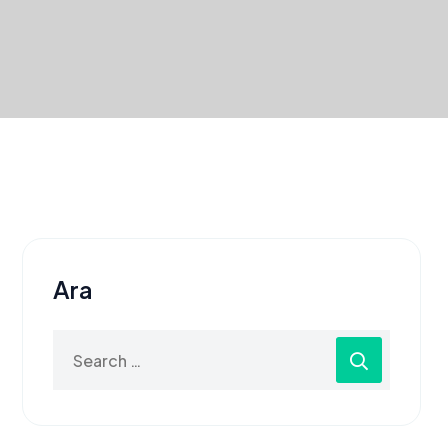
Ara
Search
for: