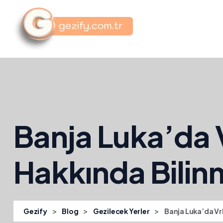
Banja Luka’da 
Hakkında Bilin
>
>
>
Gezify
Blog
Gezilecek Yerler
Banja Luka’da Vr