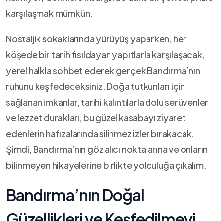
karşılaşmak mümkün.⁤
Nostaljik​ sokaklarında yürüyüş yaparken, her ​
köşede bir tarih fısıldayan yapıtlarla karşılaşacak,
yerel halkla ‍sohbet ederek gerçek Bandırma’nın
ruhunu keşfedeceksiniz. Doğa tutkunları için
sağlanan imkanlar, tarihi kalıntılarla dolu serüvenler
ve lezzet durakları, bu güzel‌ kasabayı ziyaret
edenlerin hafızalarında silinmez izler bırakacak.⁢
Şimdi, Bandırma’nın göz ⁣alıcı noktalarına⁢ ve onların ​
bilinmeyen⁢ hikayelerine birlikte yolculuğa ‌çıkalım.
Bandırma’nın Doğal
Güzellikleri ve Keşfedilmeyi