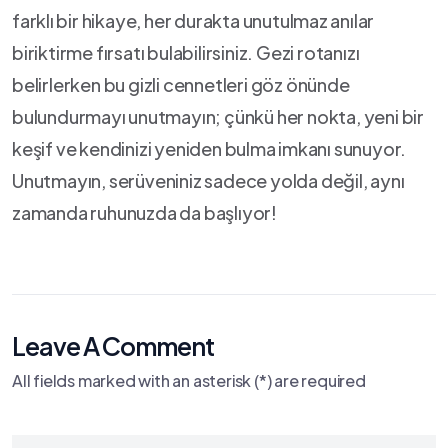
farklı ⁢bir hikaye, her ‍durakta unutulmaz ⁢anılar
biriktirme fırsatı bulabilirsiniz. Gezi rotanızı
belirlerken bu gizli​ cennetleri göz önünde
bulundurmayı⁢ unutmayın; çünkü her nokta, yeni bir⁣
keşif ve kendinizi yeniden bulma⁤ imkanı sunuyor.
Unutmayın, serüveniniz sadece yolda değil, aynı
zamanda ruhunuzda da başlıyor!
Leave A Comment
All fields marked with an asterisk (*) are required