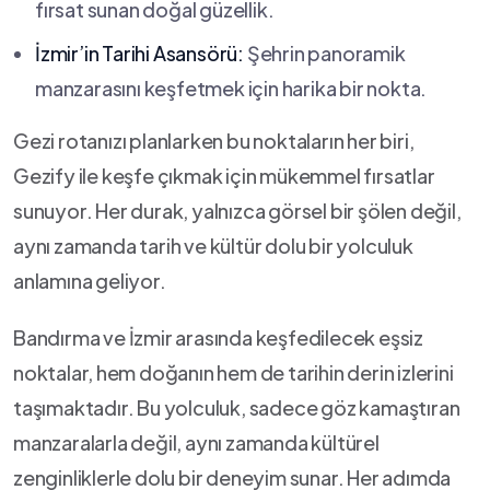
fırsat sunan doğal güzellik.
İzmir’in Tarihi Asansörü:
Şehrin panoramik
manzarasını keşfetmek için harika bir nokta.
Gezi ‌rotanızı planlarken ‍bu noktaların her biri,
Gezify ile keşfe çıkmak için mükemmel fırsatlar
sunuyor. Her ​durak, yalnızca​ görsel bir şölen değil,
aynı zamanda tarih​ ve kültür dolu bir yolculuk‌
anlamına geliyor.
Bandırma ve İzmir arasında keşfedilecek eşsiz
noktalar,⁢ hem doğanın hem de tarihin derin izlerini
taşımaktadır. Bu yolculuk, sadece göz kamaştıran
manzaralarla değil, aynı zamanda kültürel
zenginliklerle dolu bir deneyim sunar.​ Her adımda