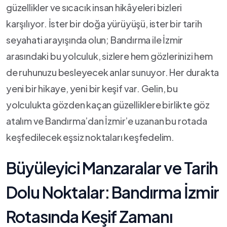
güzellikler ve ⁢sıcacık insan ⁢hikâyeleri bizleri
karşılıyor. İster bir doğa yürüyüşü, ister​ bir tarih⁤
seyahati arayışında olun; Bandırma ile İzmir
arasındaki bu yolculuk,‍ sizlere hem gözlerinizi hem
de ruhunuzu besleyecek anlar sunuyor. Her durakta
yeni bir hikaye, yeni bir ‌keşif var. Gelin, bu
yolculukta gözden ⁤kaçan güzelliklere​ birlikte göz
atalım ve Bandırma’dan ‍İzmir’e uzanan bu rotada
keşfedilecek eşsiz noktaları keşfedelim.
Büyüleyici ‍Manzaralar ve Tarih
Dolu Noktalar:⁣ Bandırma İzmir
Rotasında Keşif Zamanı