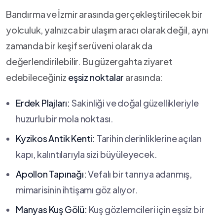
Bandırma ve⁢ İzmir arasında gerçekleştirilecek bir
yolculuk, yalnızca ‌bir ulaşım ⁤aracı olarak değil, aynı
zamanda ​bir keşif serüveni‍ olarak da
değerlendirilebilir. Bu güzergahta ziyaret
edebileceğiniz
eşsiz noktalar
arasında:
Erdek Plajları:
Sakinliği ve⁢ doğal güzellikleriyle
huzurlu bir mola noktası.
Kyzikos Antik Kenti:
Tarihin derinliklerine açılan
kapı, ‌kalıntılarıyla sizi büyüleyecek.
Apollon Tapınağı:
Vefalı bir tanrıya adanmış,
mimarisinin ihtişamı göz alıyor.
Manyas Kuş Gölü:
​Kuş gözlemcileri için eşsiz bir