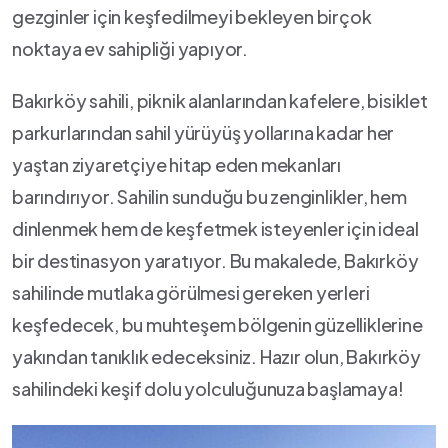
gezginler için keşfedilmeyi bekleyen birçok
noktaya⁣ ev sahipliği ‌yapıyor.
Bakırköy sahili, piknik⁣ alanlarından kafelere, ‌bisiklet
parkurlarından sahil yürüyüş ‍yollarına kadar⁣ her⁤
yaştan ziyaretçiye hitap ⁣eden mekanları
barındırıyor. Sahilin ‍sunduğu bu ⁣zenginlikler, hem ​
dinlenmek hem‍ de‌ keşfetmek isteyenler için ​ideal
bir destinasyon yaratıyor. Bu makalede, Bakırköy
sahilinde mutlaka görülmesi gereken yerleri
keşfedecek, bu muhteşem bölgenin güzelliklerine
yakından tanıklık ‌edeceksiniz. Hazır ‍olun, Bakırköy
sahilindeki keşif dolu yolculuğunuza ⁢başlamaya!