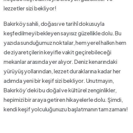
⁤lezzetler sizi bekliyor!
Bakırköy sahili,‌ doğası ve tarihî dokusuyla
keşfedilmeyi⁤ bekleyen sayısız güzellikle⁢ dolu. Bu
⁣yazıda sunduğumuz noktalar, hem ‍yerel halkın hem
de ziyaretçilerin keyifle vakit ⁤geçirebileceği
‌mekanlar ⁤arasında yer alıyor. Deniz kenarındaki
yürüyüş yollarından, lezzet ⁣duraklarına kadar her
adımda yeni bir keşif sizi‌ bekliyor. Unutmayın,
Bakırköy’deki bu doğal ve kültürel zenginlikler,
hepimizi bir araya getiren hikayelerle dolu.​ Şimdi,
kendi ‌keşif yolculuğunuzu başlatmanın ⁢tam zamanı!