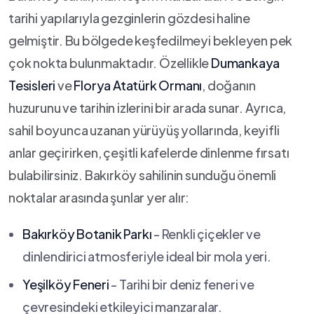
tarihi yapılarıyla gezginlerin gözdesi haline
gelmiştir. ⁤Bu ⁣bölgede keşfedilmeyi bekleyen‌ pek
‌çok nokta bulunmaktadır.​ Özellikle
Dumankaya
Tesisleri
ve
Florya ‌Atatürk Ormanı
, doğanın⁢
huzurunu ve tarihin izlerini bir⁣ arada sunar. Ayrıca,
sahil boyunca ​uzanan yürüyüş yollarında, keyifli
anlar geçirirken, çeşitli kafelerde ⁣dinlenme‍ fırsatı
bulabilirsiniz. Bakırköy sahilinin sunduğu önemli
noktalar arasında şunlar yer alır:
Bakırköy⁣ Botanik Parkı
-⁢ Renkli çiçekler ve
dinlendirici atmosferiyle ideal ‍bir mola yeri.
Yeşilköy⁢ Feneri
⁣- Tarihi bir deniz feneri ve
çevresindeki etkileyici manzaralar.