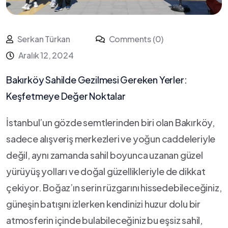
Serkan Türkan
Comments (0)
Aralık 12, 2024
Bakırköy Sahilde Gezilmesi⁣ Gereken ‌Yerler:
Keşfetmeye ⁤Değer ⁣Noktalar
İstanbul’un ‌gözde semtlerinden biri olan​ Bakırköy,
sadece alışveriş​ merkezleri‍ ve yoğun caddeleriyle
değil, aynı zamanda sahil boyunca uzanan güzel
yürüyüş ‍yolları​ ve ⁣doğal güzellikleriyle ​de dikkat
çekiyor. Boğaz’ın serin rüzgarını hissedebileceğiniz,
güneşin batışını​ izlerken kendinizi huzur dolu bir
atmosferin içinde bulabileceğiniz bu⁣ eşsiz sahil,