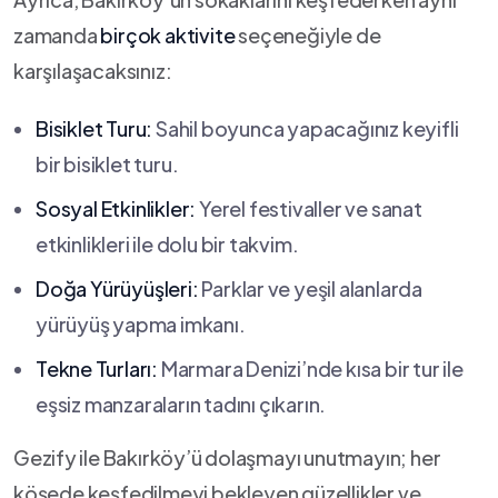
zamanda
birçok aktivite
seçeneğiyle de
karşılaşacaksınız:
Bisiklet Turu:
Sahil ​boyunca yapacağınız keyifli
bir bisiklet ‍turu.
Sosyal Etkinlikler:
​Yerel​ festivaller ve sanat‌
etkinlikleri ile dolu​ bir takvim.
Doğa Yürüyüşleri:
Parklar ⁣ve yeşil alanlarda‍
yürüyüş⁢ yapma imkanı.
Tekne ⁢Turları:
Marmara Denizi’nde kısa bir ‌tur ⁣ile
eşsiz manzaraların tadını çıkarın.
Gezify⁣ ile Bakırköy’ü⁤ dolaşmayı unutmayın; her
köşede keşfedilmeyi bekleyen güzellikler‍ ve