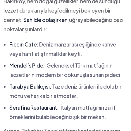
Bakırköy, hem doğal güzellikleri hem de sunduğu
lezzet duraklarıyla keşfedilmeyi‌ bekleyen bir
cennet.
Sahilde dolaşırken
⁢ uğrayabileceğiniz bazı
noktalar şunlardır:
Fıccın Cafe:
Deniz manzarası eşliğinde ‌kahve
⁣veya hafif atıştırmalıklar ⁣keyfi.
Mendel’s Pide:
‌ Geleneksel Türk mutfağının
lezzetlerini modern bir dokunuşla sunan pideci.
Tarabya ​Balıkçısı:
Taze deniz‌ ürünleri ile dolu⁢ bir
mönü ⁣ve ⁤harika bir atmosfer.
Serafina Restaurant:
‌ İtalyan mutfağının zarif ​
örneklerini bulabileceğiniz şık bir mekan.
Ayrıca, Bakırköy’ün sokaklarını ‌keşfederken aynı