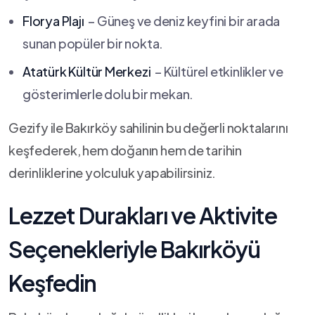
Florya Plajı
​ – Güneş ve ⁤deniz keyfini bir arada
sunan ​popüler bir‌ nokta.
Atatürk Kültür⁤ Merkezi
​ – Kültürel etkinlikler ve
gösterimlerle dolu​ bir mekan.
Gezify ile ⁤Bakırköy sahilinin bu değerli noktalarını
keşfederek,⁤ hem doğanın hem de⁢ tarihin
derinliklerine yolculuk yapabilirsiniz.
Lezzet Durakları ve Aktivite
Seçenekleriyle Bakırköyü
Keşfedin