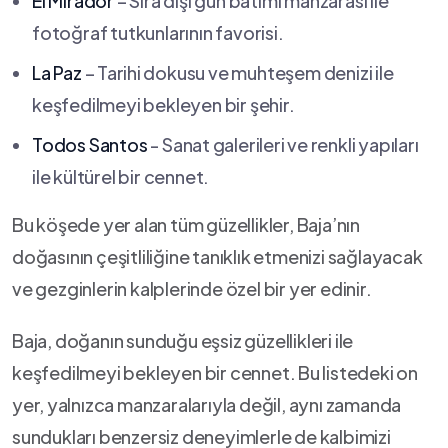
El Mirador
– Sıra dışı​ gün batımı manzarası ile⁣
fotoğraf tutkunlarının favorisi.
La Paz
– ⁢Tarihi ⁣dokusu ve muhteşem denizi ​ile
keşfedilmeyi bekleyen bir şehir.
Todos Santos
-‌ Sanat⁣ galerileri⁢ ve‍ renkli yapıları
ile kültürel ​bir‍ cennet.
Bu⁢ köşede yer alan tüm güzellikler, Baja’nın
doğasının çeşitliliğine‍ tanıklık etmenizi sağlayacak‌
ve gezginlerin kalplerinde‌ özel bir yer edinir.
Baja,​ doğanın ‍sunduğu eşsiz güzellikleri ile
keşfedilmeyi bekleyen bir cennet.⁣ Bu listedeki on
yer, ⁤yalnızca manzaralarıyla değil, aynı zamanda
sundukları benzersiz deneyimlerle de kalbimizi