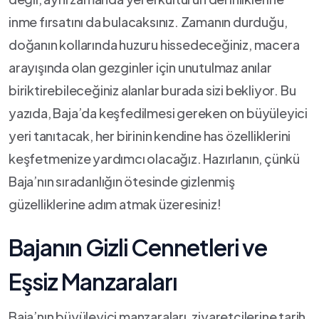
inme fırsatını da bulacaksınız. Zamanın durduğu,
doğanın kollarında huzuru hissedeceğiniz, macera
arayışında olan gezginler için unutulmaz anılar
biriktirebileceğiniz alanlar burada sizi bekliyor. Bu
yazıda, Baja’da keşfedilmesi gereken on büyüleyici
yeri ⁣tanıtacak, her birinin kendine has özelliklerini
keşfetmenize ⁢yardımcı‍ olacağız. Hazırlanın, çünkü
Baja’nın sıradanlığın ⁣ötesinde gizlenmiş‍
güzelliklerine adım atmak üzeresiniz!
Bajanın Gizli Cennetleri ve
Eşsiz Manzaraları
Baja’nın büyüleyici manzaraları, ziyaretçilerine tarih