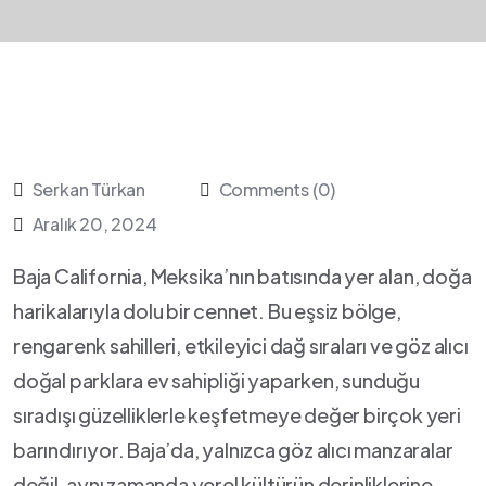
Serkan Türkan
Comments (0)
Aralık 20, 2024
Baja California, Meksika’nın batısında yer alan, doğa
harikalarıyla dolu bir cennet. Bu eşsiz bölge,
rengarenk sahilleri, etkileyici dağ sıraları ve göz alıcı
doğal parklara ev sahipliği yaparken, sunduğu‍
sıradışı güzelliklerle keşfetmeye değer birçok yeri
barındırıyor. Baja’da, yalnızca⁢ göz alıcı manzaralar
⁣değil, aynı ⁢zamanda yerel kültürün derinliklerine