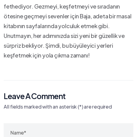
fethediyor. Gezmeyi, keşfetmeyi ve sıradanın
ötesine geçmeyi sevenler için⁢ Baja, adeta ⁢bir masal
kitabının sayfalarında yolculuk etmek gibi.
‍Unutmayın, her adımınızda sizi yeni bir güzellik ‌ve
sürpriz ⁢bekliyor. Şimdi, bu ⁤büyüleyici yerleri
keşfetmek ‍için‍ yola çıkma zamanı!
Leave A Comment
All fields marked with an asterisk (*) are required