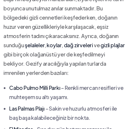
boyunca unutulmaz anılar⁢ sunmaktadır. Bu
⁣bölgedeki gizli cennetleri keşfederken, doğanın
huzur veren güzellikleriyle ‌karşılaşacak, eşsiz
atmosferin tadını çıkaracaksınız. Ayrıca, doğanın
sunduğu
şelaleler
,
koylar
,
dağ zirveleri
ve
gizli plajlar
gibi birçok ⁣olağanüstü ‌yer de ‍keşfedilmeyi
bekliyor. Gezify aracılığıyla yapılan turlarda
imrenilen yerlerden bazıları:
Cabo Pulmo Milli Parkı
– Renkli mercan resifleri ‌ve
muhteşem su altı yaşamı.
Las Palmas Plajı
– Sakin ve huzurlu atmosferi ile
baş başa kalabileceğiniz bir nokta.