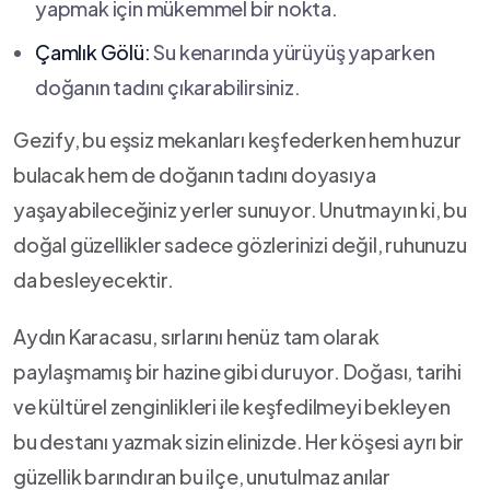
yapmak için mükemmel bir nokta.
Çamlık Gölü:
Su kenarında yürüyüş yaparken
doğanın tadını çıkarabilirsiniz.
Gezify, bu eşsiz mekanları keşfederken hem huzur
bulacak hem de doğanın tadını doyasıya
yaşayabileceğiniz yerler sunuyor. Unutmayın ki, bu
doğal güzellikler sadece gözlerinizi değil, ruhunuzu
da besleyecektir.
Aydın‌ Karacasu, sırlarını henüz tam olarak
paylaşmamış bir hazine gibi duruyor. Doğası, tarihi
ve kültürel zenginlikleri ile keşfedilmeyi bekleyen
bu destanı yazmak sizin elinizde.‍ Her köşesi ayrı ⁣bir
güzellik​ barındıran bu ilçe, unutulmaz anılar