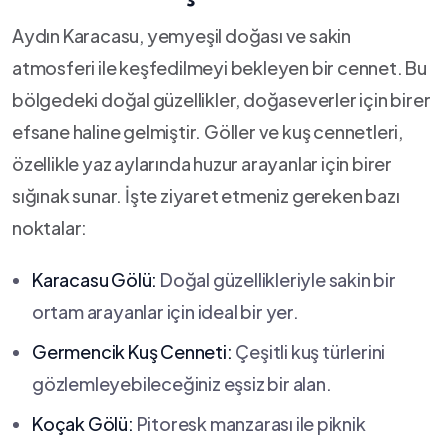
Aydın Karacasu, yemyeşil doğası ve sakin
‌atmosferi ile keşfedilmeyi bekleyen bir cennet. Bu
bölgedeki doğal ⁣güzellikler, doğaseverler için birer
efsane haline gelmiştir. Göller ve kuş cennetleri,
özellikle yaz aylarında huzur arayanlar için birer
sığınak sunar. İşte ziyaret etmeniz gereken bazı
noktalar:
Karacasu Gölü:
Doğal güzellikleriyle sakin bir
⁤ortam arayanlar için ideal bir yer.
Germencik Kuş Cenneti:
Çeşitli kuş türlerini
gözlemleyebileceğiniz eşsiz bir alan.
Koçak Gölü:
Pitoresk ‌manzarası ile ⁢piknik