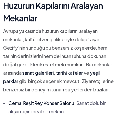
‌Huzurun ‍Kapılarını Aralayan
Mekanlar
Avrupa⁤ yakasında ​huzurun ⁣kapılarını‍ aralayan
mekanlar,⁤ kültürel zenginlikleriyle dolup taşar.
Gezify’nin sunduğu ⁢bu benzersiz köşelerde,‌ hem
tarihin derin​ izlerini⁢ hem de insan⁤ ruhuna ‍dokunan
doğal güzellikleri keşfetmek mümkün. Bu mekanlar‍
arasında
sanat galerileri
,
tarihi kafeler
ve
yeşil
parklar
gibi birçok seçenek mevcut. Ziyaretçilerine
benzersiz bir deneyim sunan bu‌ yerlerden bazıları:
Cemal ⁢Reşit Rey Konser Salonu:
Sanat dolu bir
akşam için ideal bir mekan.