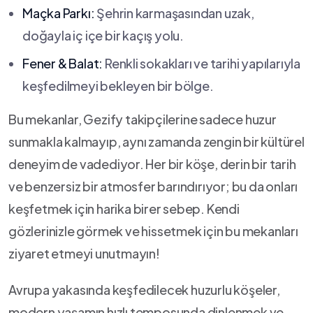
Maçka⁤ Parkı:
Şehrin⁤ karmaşasından uzak,
doğayla iç içe bir kaçış yolu.
Fener ‍& Balat:
Renkli⁣ sokakları ⁢ve tarihi yapılarıyla
keşfedilmeyi bekleyen ‌bir bölge.
Bu mekanlar,‍ Gezify takipçilerine​ sadece‍ huzur
sunmakla kalmayıp, aynı zamanda zengin bir kültürel
deneyim de vadediyor. ⁣Her bir köşe, derin ‌bir tarih
ve⁤ benzersiz ⁤bir atmosfer‌ barındırıyor; bu da onları
keşfetmek için harika birer⁤ sebep.​ Kendi
gözlerinizle görmek ve hissetmek için⁣ bu mekanları
ziyaret etmeyi⁣ unutmayın!
Avrupa yakasında keşfedilecek huzurlu köşeler,
modern‌ yaşamın hızlı temposunda dinlenmek ve