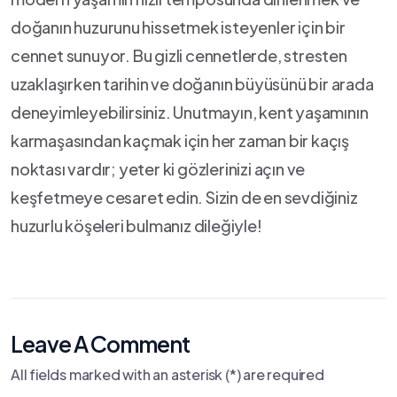
doğanın huzurunu ⁣hissetmek isteyenler için‌ bir
cennet sunuyor. Bu gizli cennetlerde, stresten
⁢uzaklaşırken⁢ tarihin ve doğanın büyüsünü bir arada
deneyimleyebilirsiniz. Unutmayın, kent yaşamının
karmaşasından‍ kaçmak için her zaman bir kaçış
noktası vardır; yeter ki gözlerinizi açın ve
keşfetmeye cesaret edin. Sizin de en sevdiğiniz‌
huzurlu ⁤köşeleri‌ bulmanız dileğiyle!
Leave A Comment
All fields marked with an asterisk (*) are required