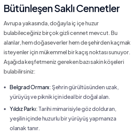
Bütünleşen Saklı Cennetler
Avrupa yakasında,⁤ doğayla iç ⁣içe huzur
bulabileceğiniz birçok gizli cennet mevcut. Bu
alanlar, hem doğaseverler hem⁤ de şehirden kaçmak
isteyenler ‍için mükemmel bir kaçış‌ noktası sunuyor.
Aşağıda keşfetmeniz gereken bazı​ sakin köşeleri
bulabilirsiniz:
Belgrad ‍Ormanı:
Şehrin gürültüsünden uzak,
yürüyüş ve piknik için ideal​ bir ⁣doğal alan.
Yıldız ​Parkı:
Tarihi mimarisiyle göz ⁤dolduran,
yeşilin ⁢içinde ⁤huzurlu bir yürüyüş yapmanıza
olanak tanır.