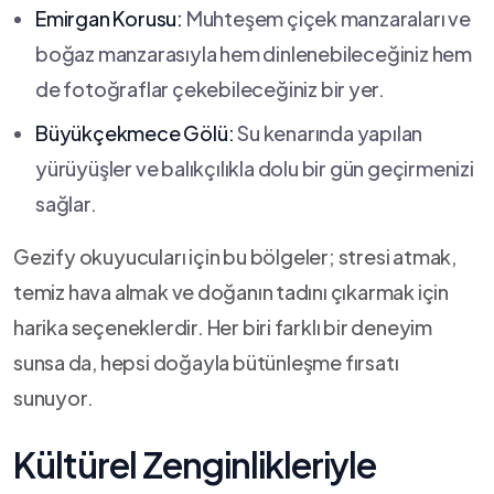
Emirgan Korusu:
Muhteşem çiçek⁣ manzaraları ve
boğaz manzarasıyla hem dinlenebileceğiniz hem
de fotoğraflar çekebileceğiniz bir ⁤yer.
Büyükçekmece Gölü:
Su kenarında yapılan
yürüyüşler ve balıkçılıkla dolu bir gün geçirmenizi
sağlar.
Gezify okuyucuları için bu bölgeler; stresi atmak,
temiz hava almak ve⁢ doğanın⁣ tadını çıkarmak için
harika seçeneklerdir. Her biri⁢ farklı bir deneyim
sunsa⁣ da, hepsi doğayla bütünleşme fırsatı
sunuyor.
Kültürel Zenginlikleriyle