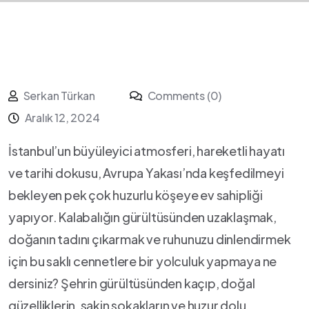
Serkan Türkan
Comments (0)
Aralık 12, 2024
İstanbul’un büyüleyici atmosferi, hareketli hayatı
ve tarihi dokusu, Avrupa Yakası’nda keşfedilmeyi
⁣bekleyen pek çok huzurlu⁣ köşeye ev sahipliği
yapıyor. Kalabalığın ​gürültüsünden uzaklaşmak, ​
doğanın tadını çıkarmak ve​ ruhunuzu dinlendirmek
için bu ⁤saklı cennetlere​ bir yolculuk yapmaya‍ ne
dersiniz? ‍Şehrin gürültüsünden kaçıp, ‍doğal
⁣güzelliklerin,⁤ sakin sokakların‍ ve huzur ​dolu‌