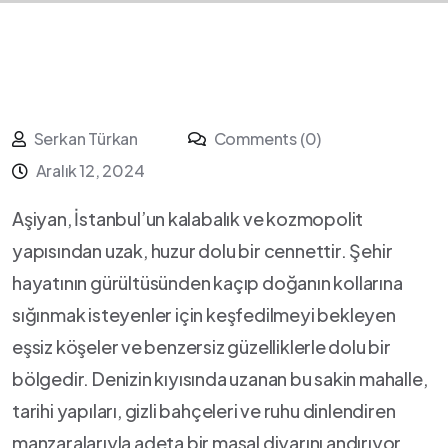
Serkan Türkan
Comments (0)
Aralık 12, 2024
Aşiyan, İstanbul’un⁤ kalabalık ve ​kozmopolit⁤
yapısından uzak, huzur dolu bir cennettir. Şehir
‍hayatının‍ gürültüsünden kaçıp doğanın kollarına ​
sığınmak isteyenler için keşfedilmeyi bekleyen​
eşsiz köşeler ve⁣ benzersiz güzelliklerle⁢ dolu‌ bir
bölgedir. Denizin kıyısında uzanan⁣ bu sakin mahalle,⁤
tarihi yapıları,‍ gizli‍ bahçeleri ​ve ⁢ruhu dinlendiren
‍manzaralarıyla adeta bir‍ masal ‍diyarını andırıyor.