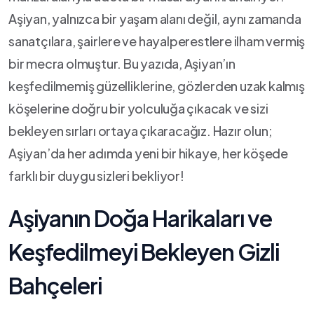
Aşiyan, yalnızca bir yaşam alanı değil, aynı zamanda
sanatçılara, şairlere ⁤ve hayalperestlere ilham vermiş
bir‌ mecra olmuştur. Bu yazıda,⁣ Aşiyan’ın
keşfedilmemiş güzelliklerine, gözlerden uzak kalmış
köşelerine doğru ⁢bir yolculuğa⁤ çıkacak ve sizi
bekleyen sırları ortaya çıkaracağız. Hazır olun;
Aşiyan’da her adımda yeni⁤ bir ⁣hikaye, her​ köşede
farklı⁤ bir duygu sizleri ⁣bekliyor!
Aşiyanın Doğa Harikaları ve
Keşfedilmeyi Bekleyen Gizli
Bahçeleri