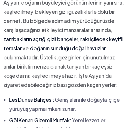
Aşiyan, doğanın büyüleyici görünümlerinin yanı ​sıra,
keşfedilmeyi‍ bekleyen gizli güzelliklerle dolu bir
cennet.‌ Bu‍ bölgede adım adım yürüdüğünüzde⁤
karşılaşacağınız etkileyici⁤ manzaralar ​arasında, ⁤
zambakların açtığı gizli bahçeler
,
rakı içilecek keyifli
teraslar
ve ⁢
doğanın sunduğu doğal havuzlar
bulunmaktadır. Üstelik, gezginler için unutulmaz
anılar biriktirmenize olanak tanıyan birkaç eşsiz ​
köşe daima keşfedilmeye hazır. İşte Aşiyan’da
ziyaret edebileceğiniz‍ bazı⁤ gözden kaçan⁢ yerler:
Les‍ Dunes‌ Bahçesi:
Geniş alanı ile doğayla⁢ iç içe⁤
yürüyüş yapma imkanı ‍sunar.
Göl Kenarı Gizemli ⁢Mutfak:
Yerel lezzetleri