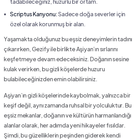
tadabileceğiniz, huzurlu ⁤bir ortam.
Scriptus⁤ Kanyonu:
Sadece doğa severler için
özel olarak korunmuş bir alan.
Yaşamakta ​olduğunuz bu ⁢eşsiz deneyimlerin ​tadını
çıkarırken, Gezify ile birlikte ​Aşiyan’ın sırlarını
keşfetmeye devam edeceksiniz. Doğanın sesine
kulak​ verirken, bu gizli⁣ köşelerde huzuru
bulabileceğinizden emin​ olabilirsiniz.
Aşiyan’ın gizli⁣ köşelerinde kaybolmak, yalnızca ‍bir
keşif ⁤değil, aynı zamanda ruhsal bir yolculuktur.⁤ Bu ​
eşsiz ‍mekanlar, doğanın ve‍ kültürün harmanlandığı
alanlar⁤ olarak, her adımda yeni⁣ hikayeler fısıldar.
Şimdi,⁤ bu ‍güzelliklerin‌ peşinden giderek ‍kendi