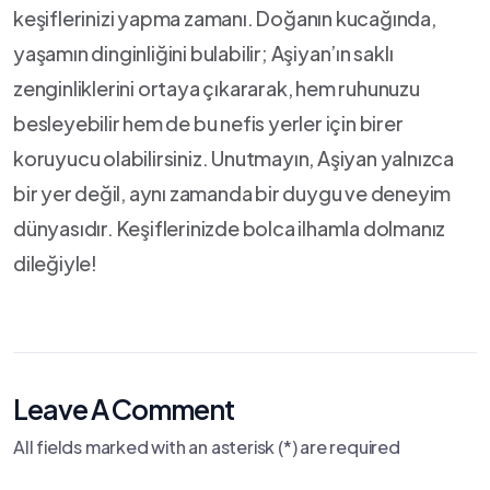
keşiflerinizi ‌yapma zamanı. Doğanın kucağında,​
yaşamın dinginliğini bulabilir; Aşiyan’ın⁢ saklı
zenginliklerini ortaya çıkararak, hem‌ ruhunuzu
besleyebilir⁢ hem de‌ bu nefis yerler için birer
koruyucu‌ olabilirsiniz. Unutmayın, Aşiyan yalnızca
bir yer ⁣değil, aynı zamanda bir duygu ve deneyim
dünyasıdır. ‌Keşiflerinizde bolca ilhamla dolmanız
dileğiyle!
Leave A Comment
All fields marked with an asterisk (*) are required