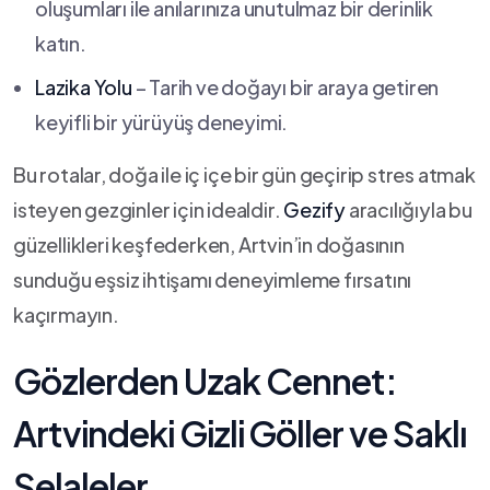
oluşumları ile anılarınıza unutulmaz bir⁤ derinlik
katın.
Lazika Yolu
– Tarih ⁢ve doğayı bir⁢ araya getiren
keyifli bir yürüyüş‌ deneyimi.
Bu rotalar, ⁣doğa​ ile iç içe bir‌ gün geçirip stres atmak
isteyen ⁣gezginler için idealdir.
Gezify
aracılığıyla bu
güzellikleri keşfederken, Artvin’in⁤ doğasının​
sunduğu eşsiz ihtişamı deneyimleme fırsatını
kaçırmayın.
Gözlerden Uzak Cennet:
Artvindeki Gizli⁤ Göller ve Saklı
Şelaleler