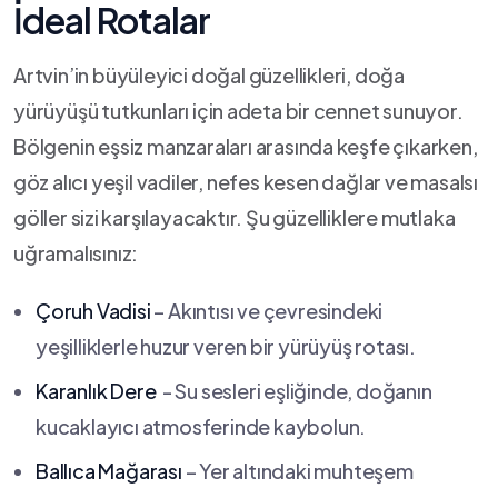
‌İdeal Rotalar
Artvin’in büyüleyici doğal güzellikleri, doğa
yürüyüşü tutkunları için⁢ adeta bir⁣ cennet sunuyor.
Bölgenin eşsiz manzaraları arasında ⁤keşfe çıkarken,
⁤göz alıcı yeşil vadiler, nefes ​kesen dağlar ve masalsı
göller sizi ⁤karşılayacaktır. Şu ‌güzelliklere mutlaka
uğramalısınız:
Çoruh Vadisi
– Akıntısı ve çevresindeki
yeşilliklerle huzur veren bir yürüyüş rotası.
Karanlık Dere
⁣ -‍ Su sesleri eşliğinde, doğanın
kucaklayıcı atmosferinde kaybolun.
Ballıca Mağarası
– Yer altındaki muhteşem