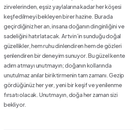
zirvelerinden, eşsiz yaylalarına kadar her köşesi
keşfedilmeyi bekleyen⁤ birer hazine. ‌Burada⁣
geçirdiğiniz ⁣her an, ⁢insana doğanın dinginliğini ve
sadeliğini hatırlatacak. Artvin’in ​sunduğu⁢ doğal
⁣güzellikler, hem ruhu dinlendiren hem de gözleri
şenlendiren bir ⁢deneyim sunuyor.⁣ Bu güzel kente
adım atmayı unutmayın; ⁤doğanın kollarında
unutulmaz anılar biriktirmenin tam zamanı.⁣ Gezip
⁤gördüğünüz her yer, yeni bir keşif ve yenilenme
fırsatı olacak. Unutmayın, doğa her zaman‌ sizi
bekliyor.