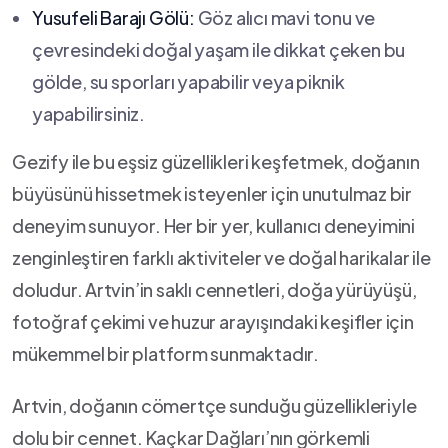
Yusufeli Barajı‌ Gölü:
Göz alıcı mavi tonu ve
çevresindeki doğal yaşam ile dikkat çeken bu
gölde, su sporları yapabilir veya ⁢piknik
yapabilirsiniz.
Gezify ile‍ bu ⁤eşsiz güzellikleri keşfetmek, ⁤doğanın
büyüsünü hissetmek isteyenler için ⁢unutulmaz⁤ bir
deneyim sunuyor. ‌Her bir yer, kullanıcı‍ deneyimini
zenginleştiren farklı aktiviteler ve doğal harikalar ile
‌doludur. ⁤Artvin’in saklı cennetleri, doğa ⁢yürüyüşü,
fotoğraf çekimi ‌ve huzur arayışındaki keşifler için
mükemmel bir​ platform⁢ sunmaktadır.
Artvin, doğanın cömertçe sunduğu güzellikleriyle
dolu bir ‌cennet. Kaçkar Dağları’nın⁢ görkemli⁣