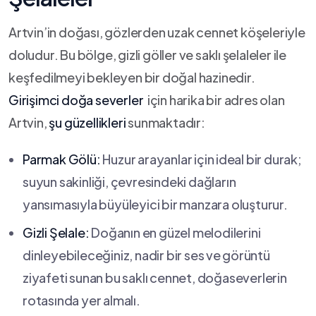
Artvin’in doğası, ​gözlerden‌ uzak‌ cennet‍ köşeleriyle
doludur. Bu bölge, gizli göller​ ve​ saklı ⁤şelaleler ile ​
keşfedilmeyi ​bekleyen bir doğal ‍hazinedir. ⁤
Girişimci ‍doğa severler
⁤ için harika bir adres olan
Artvin,
şu güzellikleri
sunmaktadır:
Parmak Gölü:
Huzur arayanlar için⁣ ideal bir‍ durak;
suyun sakinliği, çevresindeki dağların
yansımasıyla büyüleyici bir manzara oluşturur.
Gizli Şelale:
Doğanın en güzel melodilerini
dinleyebileceğiniz, nadir bir ses ⁤ve ⁣görüntü
ziyafeti sunan bu saklı cennet, doğaseverlerin
rotasında yer almalı.