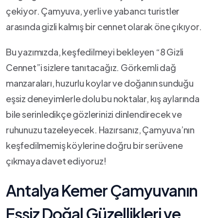
çekiyor. Çamyuva, ‍yerli ve yabancı turistler
arasında gizli kalmış bir cennet olarak öne çıkıyor.
Bu yazımızda, keşfedilmeyi bekleyen “8 Gizli⁢
Cennet”i sizlere tanıtacağız. Görkemli dağ
manzaraları, huzurlu koylar ve doğanın sunduğu
eşsiz deneyimlerle dolu ‍bu noktalar,​ kış ⁤aylarında
bile serinledikçe gözlerinizi dinlendirecek ⁣ve
ruhunuzu tazeleyecek. Hazırsanız, Çamyuva’nın
keşfedilmemiş köylerine doğru bir serüvene
çıkmaya davet ediyoruz!
Antalya‌ Kemer Çamyuvanın
Eşsiz Doğal Güzellikleri ve