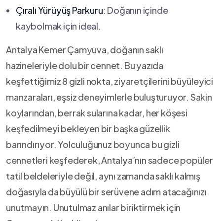
Çıralı Yürüyüş Parkuru
: Doğanın içinde
kaybolmak için‍ ideal.
Antalya Kemer Çamyuva, doğanın saklı
hazineleriyle dolu bir cennet. Bu yazıda
keşfettiğimiz 8 gizli nokta, ziyaretçilerini büyüleyici
manzaraları, eşsiz deneyimlerle buluşturuyor. Sakin
koylarından, berrak sularına kadar, her köşesi
keşfedilmeyi bekleyen bir başka ⁤güzellik
barındırıyor. Yolculuğunuz boyunca bu gizli
⁤cennetleri keşfederek,⁣ Antalya’nın sadece⁤ popüler
tatil beldeleriyle değil, aynı zamanda saklı kalmış
doğasıyla⁢ da ⁣büyülü bir serüvene adım atacağınızı
unutmayın. Unutulmaz anılar biriktirmek için