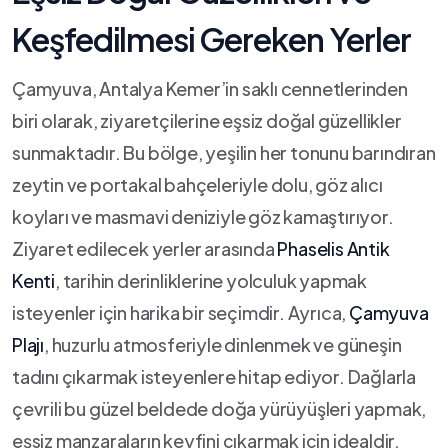
Keşfedilmesi Gereken Yerler
Çamyuva, Antalya Kemer’in saklı cennetlerinden
biri olarak, ziyaretçilerine eşsiz doğal güzellikler
sunmaktadır. Bu bölge, yeşilin her tonunu barındıran
zeytin ve portakal‌ bahçeleriyle dolu, ⁣göz alıcı
koyları ve masmavi deniziyle göz⁢ kamaştırıyor.
Ziyaret edilecek yerler arasında
Phaselis Antik
Kenti
, tarihin derinliklerine yolculuk yapmak
isteyenler​ için harika bir seçimdir. Ayrıca,
Çamyuva
Plajı
, huzurlu atmosferiyle dinlenmek ve‍ güneşin
tadını çıkarmak isteyenlere hitap ediyor.​ Dağlarla‍
çevrili bu güzel beldede doğa yürüyüşleri​ yapmak,
eşsiz manzaraların keyfini çıkarmak için idealdir.