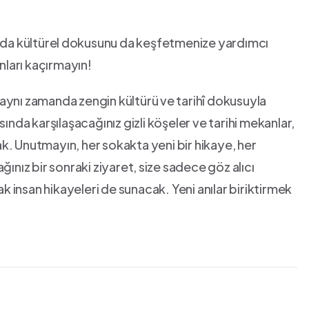
anda kültürel⁣ dokusunu da keşfetmenize yardımcı
anları kaçırmayın!
aynı zamanda zengin kültürü ve⁤ tarihî dokusuyla
ında karşılaşacağınız gizli köşeler ve tarihi ​mekanlar,
. Unutmayın, her sokakta yeni bir​ hikaye, ‌her
ınız bir sonraki ziyaret, ⁢size sadece göz alıcı
ak insan hikayeleri de sunacak. Yeni anılar biriktirmek