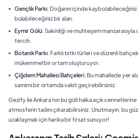
Gençlik Parkı
: Doğanın⁣ içinde kaybolabileceğiniz,
bulabileceğiniz bir alan.
Eymir‌ Gölü
: Sakinliği ve ‌muhteşem manzarasıyla ‍
tercih.
Botanik Parkı
:‍ Farklı bitki türleri​ ve düzenli bahçe
mükemmel bir ortam oluşturuyor.
Çiğdem Mahallesi Bahçeleri
: Bu ‌mahallede yer al
samimi⁤ bir ortamda vakit geçirebilirsiniz.
Gezify ile Ankara’nın bu​ gizli halka⁣ açık cennetlerin
atmosferin tadını çıkarabilirsiniz. Unutmayın, bu g
uzaklaşmak için ⁣harika bir ⁢fırsat sunuyor!