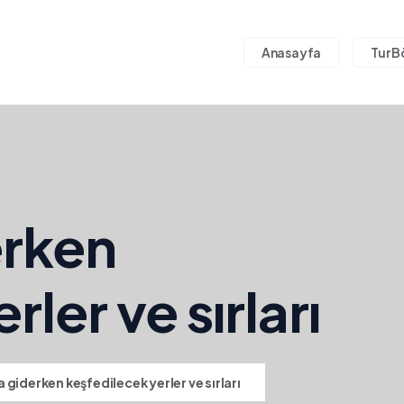
Anasayfa
Tur B
erken
ler ve sırları
 giderken keşfedilecek yerler ve sırları