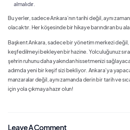
almalıdır.
Bu yerler, sadece Ankara’nın tarihi değil, aynı zam
⁣olacaktır. Her köşesinde bir hikaye barındıran bu al
Başkent Ankara, sadece bir yönetim merkezi değil, ⁣
keşfedilmeyi bekleyen⁢ bir⁢ hazine. Yolculuğunuz sıras
şehrin‍ ruhunu daha ⁤yakından hissetmenizi sağlayacak
adımda yeni bir keşif sizi bekliyor. Ankara’ya yapacağ
⁤manzaralar değil, aynı zamanda derin bir tarih ve sıc
⁤için yola çıkmaya‍ hazır ​olun!
Leave A Comment