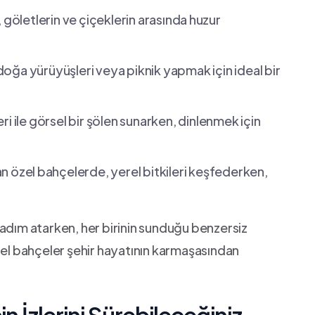
 göletlerin ve çiçeklerin arasında⁣ huzur
doğa yürüyüşleri veya piknik yapmak için ideal⁣ bir
leri ile‌ görsel bir şölen‍ sunarken, dinlenmek⁤ için
an‌ özel ⁤bahçelerde, yerel bitkileri keşfederken,
e ⁤adım atarken, her birinin sunduğu ‌benzersiz
üzel bahçeler şehir hayatının karmaşasından