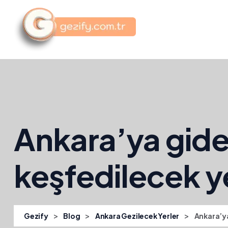
Ankara’ya gid
keşfedilecek yer
>
>
>
Gezify
Blog
Ankara Gezilecek Yerler
Ankara’ya