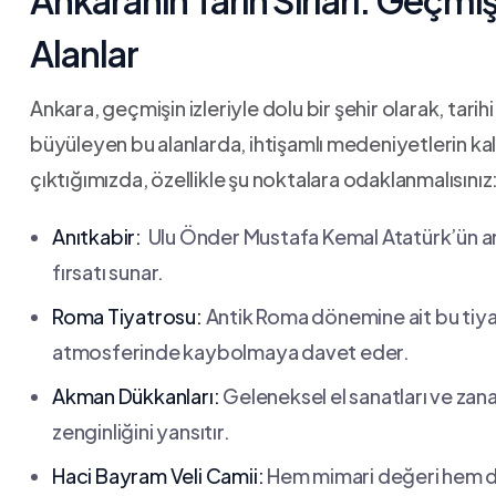
Ankaranın‍ Tarih ⁤Sırlari: Geçmiş
Alanlar
Ankara, geçmişin izleriyle dolu bir şehir olarak, tarihi 
büyüleyen ⁤bu alanlarda, ihtişamlı⁣ medeniyetlerin ​kalı
çıktığımızda, özellikle şu noktalara odaklanmalısınız
Anıtkabir:
‌ Ulu Önder Mustafa Kemal Atatürk’ün a
fırsatı sunar.
Roma⁣ Tiyatrosu:
Antik Roma dönemine‍ ait bu tiyat
atmosferinde kaybolmaya davet eder.
Akman ⁣Dükkanları:
Geleneksel el sanatları ⁣ve zan
‌zenginliğini yansıtır.
Haci Bayram Veli Camii:
Hem⁤ mimari değeri hem ⁤de 