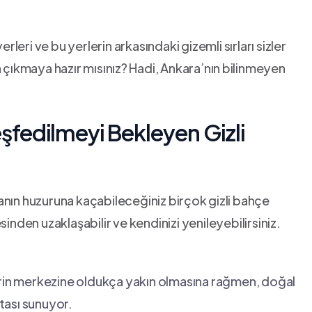
eri ve bu yerlerin arkasındaki gizemli‌ sırları sizler
 çıkmaya hazır mısınız? ⁢Hadi,‍ Ankara’nın⁣ bilinmeyen
şfedilmeyi Bekleyen ‌Gizli
nın huzuruna kaçabileceğiniz‍ birçok ⁢gizli bahçe
nden​ uzaklaşabilir ‌ve kendinizi yenileyebilirsiniz.
hrin merkezine oldukça yakın olmasına rağmen, doğal
oktası sunuyor.