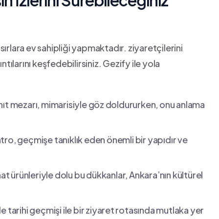
in İzlerini Sürebileceğiniz
sırlara ‍ev‌ sahipliği yapmaktadır. ziyaretçilerini
ntılarını keşfedebilirsiniz. Gezify ile yola
:
nıt mezarı, mimarisiyle göz⁣ doldururken, onu anlama
ro, geçmişe tanıklık eden önemli bir yapıdır ve‍
aat ürünleriyle dolu bu dükkanlar, Ankara’nın kültürel
tarihi geçmişi ‍ile bir ‌ziyaret⁣ rotasında mutlaka yer