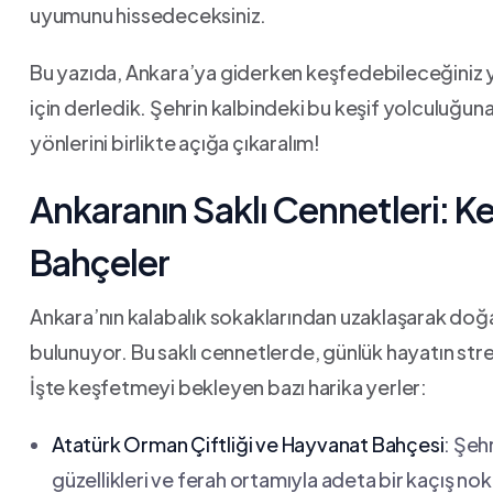
uyumunu hissedeceksiniz.
Bu yazıda, ​Ankara’ya giderken keşfedebileceğiniz yerl
için ‌derledik. Şehrin kalbindeki bu‍ keşif yolculuğuna
yönlerini birlikte açığa çıkaralım!
Ankaranın Saklı Cennetleri: Ke
Bahçeler
Ankara’nın⁤ kalabalık sokaklarından uzaklaşarak ​doğa
bulunuyor. Bu saklı ⁣cennetlerde, günlük hayatın stresi
İşte keşfetmeyi bekleyen bazı⁢ harika yerler:
Atatürk Orman⁢ Çiftliği ve Hayvanat Bahçesi
:⁤ Şe
‌güzellikleri ve ‍ferah ‌ortamıyla adeta bir ⁣kaçış n