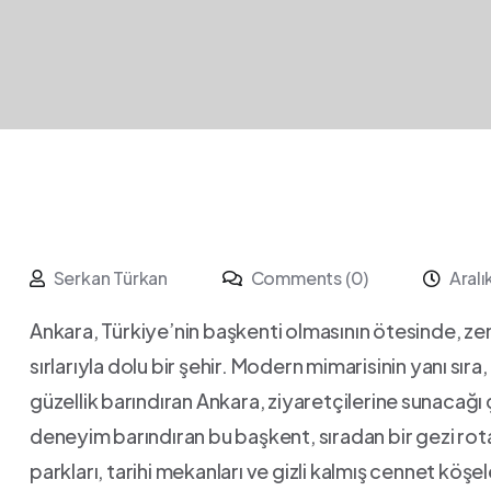
Serkan Türkan
Comments (0)
Aralı
Ankara, Türkiye’nin başkenti olmasının ötesinde, zen
sırlarıyla dolu bir şehir. Modern mimarisinin yanı ⁤sıra
güzellik⁤ barındıran Ankara, ziyaretçilerine⁣ sunacağı 
deneyim⁢ barındıran ​bu başkent, sıradan bir gezi rot
‌parkları, tarihi mekanları‌ ve gizli kalmış cennet köş