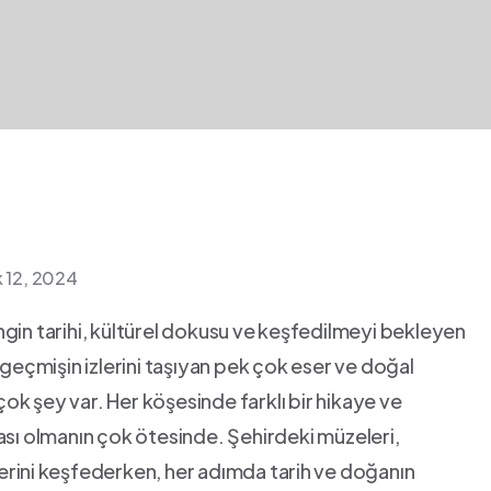
k 12, 2024
gin tarihi, kültürel ‍dokusu ve⁣ keşfedilmeyi bekleyen
, ⁢geçmişin izlerini taşıyan​ pek çok eser ve doğal‌
çok şey var. Her köşesinde farklı‌ bir hikaye ⁤ve
ası olmanın ‌çok ötesinde. Şehirdeki müzeleri,
elerini⁣ keşfederken, her adımda tarih ⁢ve doğanın