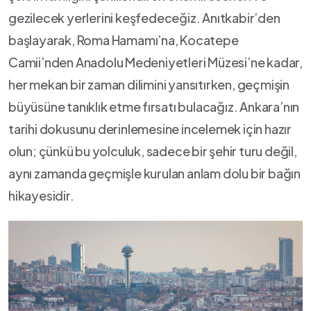
gezilecek yerlerini keşfedeceğiz. Anıtkabir’den
başlayarak, Roma Hamamı’na,⁣ Kocatepe
Camii’nden Anadolu ⁢Medeniyetleri Müzesi’ne ​kadar,
her mekan bir‍ zaman ‍dilimini yansıtırken,‌ geçmişin
büyüsüne​ tanıklık⁤ etme ⁤fırsatı bulacağız. Ankara’nın
‍tarihi dokusunu derinlemesine incelemek için hazır
⁢olun; çünkü bu ⁢yolculuk, ‍sadece bir ⁤şehir turu değil,
aynı zamanda geçmişle​ kurulan anlam dolu bir ‌bağın
hikayesidir.