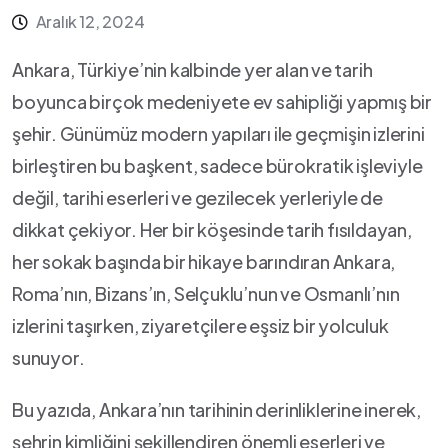
Aralık 12, 2024
Ankara, ⁣Türkiye’nin kalbinde yer​ alan ⁢ve ‍tarih
boyunca ‌birçok medeniyete ⁤ev sahipliği yapmış bir
şehir. Günümüz modern yapıları ile geçmişin ‍izlerini
birleştiren bu başkent, ⁢sadece bürokratik⁤ işleviyle
değil, tarihi‍ eserleri ve ⁣gezilecek yerleriyle de
dikkat çekiyor. Her bir köşesinde tarih fısıldayan,‌
her sokak başında ⁤bir⁢ hikaye barındıran Ankara,
Roma’nın, ​Bizans’ın, ​Selçuklu’nun ve Osmanlı’nın
izlerini taşırken,⁣ ziyaretçilere eşsiz bir yolculuk
sunuyor.
Bu​ yazıda, Ankara’nın tarihinin⁢ derinliklerine inerek, ​
şehrin kimliğini şekillendiren önemli⁣ eserleri⁣ ve