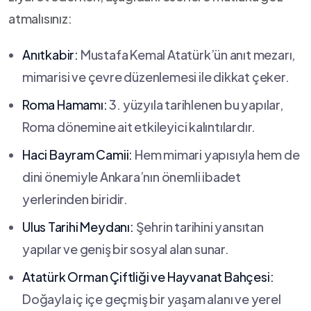
atmalısınız:
Anıtkabir:
Mustafa Kemal Atatürk’ün⁣ anıt mezarı,⁢
mimarisi ve çevre düzenlemesi ‍ile dikkat çeker.
Roma Hamamı:
‍3. yüzyıla tarihlenen bu yapılar,
‌Roma dönemine ait etkileyici⁢ kalıntılardır.
Haci Bayram⁤ Camii:
Hem mimari yapısıyla⁤ hem de​
dini ⁤önemiyle⁣ Ankara’nın önemli ibadet
yerlerinden biridir.
Ulus ⁣Tarihi​ Meydanı:
Şehrin tarihini yansıtan​
yapılar⁣ ve geniş ⁤bir sosyal​ alan sunar.
Atatürk Orman Çiftliği ‌ve Hayvanat Bahçesi:
Doğayla⁤ iç içe geçmiş bir yaşam alanı ve yerel