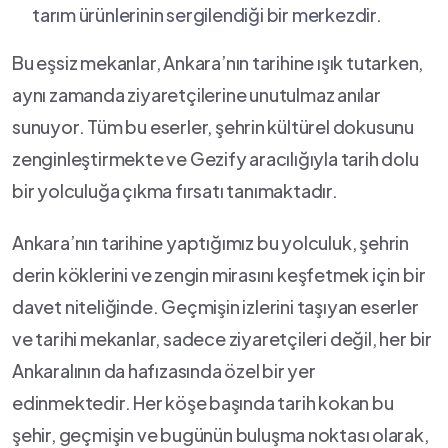
tarım ⁢ürünlerinin sergilendiği bir merkezdir.
Bu ‍eşsiz mekanlar, Ankara’nın ⁢tarihine ışık tutarken,⁣
aynı zamanda ziyaretçilerine unutulmaz⁢ anılar‍
sunuyor. ​Tüm ‍bu eserler, şehrin⁢ kültürel‌ dokusunu
zenginleştirmekte ve Gezify ⁤aracılığıyla tarih‍ dolu
bir​ yolculuğa çıkma fırsatı tanımaktadır.
Ankara’nın tarihine yaptığımız ‌bu yolculuk, şehrin
derin köklerini‍ ve zengin‍ mirasını​ keşfetmek için​ bir
davet niteliğinde. Geçmişin izlerini taşıyan eserler
ve‌ tarihi mekanlar,​ sadece ziyaretçileri değil, her bir
Ankaralının‍ da⁢ hafızasında özel⁣ bir yer
edinmektedir.⁣ Her köşe ⁣başında tarih kokan ⁢bu
şehir, geçmişin ve‍ bugünün buluşma⁣ noktası⁤ olarak,