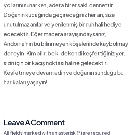
yollarını⁢ sunarken, adeta birer saklı cennettir.
Doğanın kucağında geçireceğiniz her an, size
unutulmaz anılar ve yenilenmiş bir‍ ruh hali hediye
edecektir. Eğer macera arayışındaysanız,
Andorra’nın bu‌ bilinmeyen köşelerinde kaybolmayı
deneyin. Kim bilir, belki de kendi keşfettiğiniz‍ yer,
sizin için bir kaçış ​noktası haline gelecektir.
Keşfetmeye devam ⁤edin ve doğanın sunduğu bu
harikaları yaşayın!
Leave A Comment
All fields marked with an asterisk (*) are required