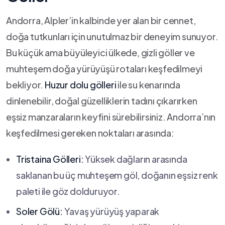
Andorra, Alpler’in kalbinde yer alan bir cennet,
doğa tutkunları ⁤için ⁣unutulmaz bir deneyim sunuyor.
Bu küçük ama büyüleyici ülkede, gizli göller ve
muhteşem doğa yürüyüşü rotaları keşfedilmeyi
bekliyor.
Huzur dolu gölleri
ile su kenarında
dinlenebilir,⁣ doğal güzelliklerin tadını çıkarırken
eşsiz manzaraların keyfini sürebilirsiniz. Andorra’nın
⁢keşfedilmesi gereken noktaları arasında:
Tristaina Gölleri:
Yüksek dağların arasında
saklanan bu⁤ üç muhteşem göl, doğanın eşsiz renk
​paleti ile göz dolduruyor.
Soler Gölü:
Yavaş yürüyüş⁤ yaparak