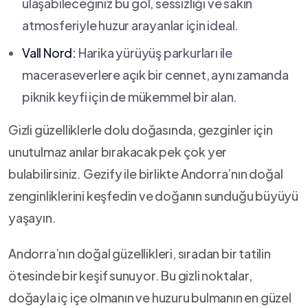
ulaşabileceğiniz bu göl, sessizliği ve sakin
atmosferiyle ⁤huzur⁣ arayanlar⁢ için⁣ ideal.
Vall Nord:
Harika yürüyüş parkurları ile
‍maceraseverlere açık ⁢bir cennet, aynı zamanda
piknik keyfi için de mükemmel bir alan.
Gizli güzelliklerle dolu doğasında, ⁢gezginler için
unutulmaz anılar bırakacak ⁣pek çok yer
bulabilirsiniz. Gezify ile birlikte Andorra’nın‍ doğal
zenginliklerini keşfedin ve doğanın sunduğu büyüyü‍
yaşayın.
Andorra’nın doğal güzellikleri, sıradan bir tatilin
ötesinde bir keşif ⁣sunuyor. Bu gizli noktalar,
doğayla iç içe ​olmanın ve huzuru ⁤bulmanın en güzel