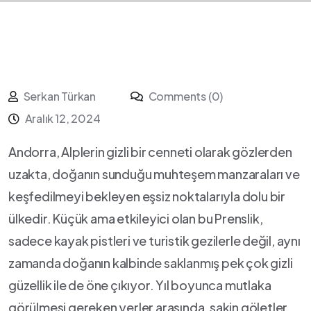
Serkan Türkan
Comments (0)
Aralık 12, 2024
Andorra,‍ Alplerin‌ gizli bir‍ cenneti olarak‌ gözlerden
uzakta, doğanın sunduğu muhteşem manzaraları ve
keşfedilmeyi bekleyen eşsiz⁢ noktalarıyla dolu bir
ülkedir. Küçük ama ⁤etkileyici ‍olan bu Prenslik,
sadece kayak pistleri ve turistik gezilerle ⁢değil, aynı
zamanda doğanın kalbinde saklanmış pek çok gizli
güzellik ile de öne çıkıyor. Yıl boyunca mutlaka
görülmesi gereken‍ yerler arasında, sakin göletler,