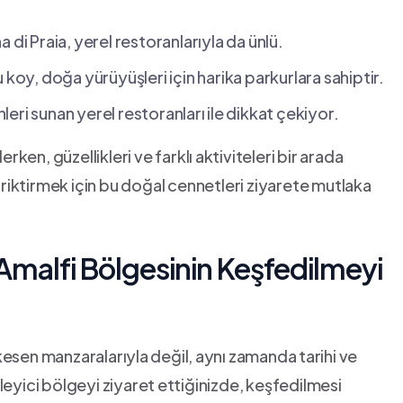
a di Praia, yerel restoranlarıyla da ünlü.
 koy, doğa yürüyüşleri için harika ‍parkurlara sahiptir.
leri sunan yerel restoranları⁣ ile dikkat çekiyor.
erken, ‍güzellikleri ve farklı⁤ aktiviteleri bir arada
iriktirmek için bu ​doğal cennetleri ziyarete mutlaka
r: Amalfi ‍Bölgesinin Keşfedilmeyi
sen manzaralarıyla ⁤değil, ⁤aynı zamanda ⁢tarihi ve⁢
eyici bölgeyi ziyaret ⁤ettiğinizde, keşfedilmesi