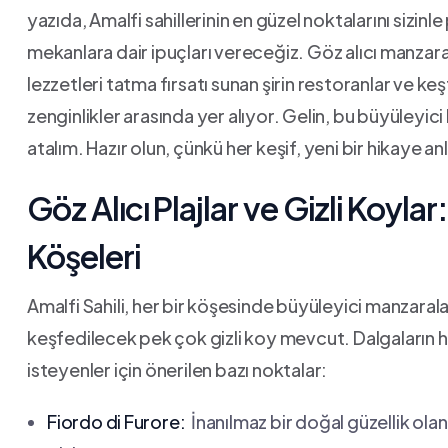
⁣yazıda, Amalfi sahillerinin en güzel noktalarını sizi
mekanlara dair ipuçları vereceğiz. Göz alıcı ⁤manzar
lezzetleri tatma fırsatı sunan şirin restoranlar‌ ve ​k
zenginlikler arasında ‍yer alıyor. Gelin, bu büyüleyici
atalım. Hazır olun, çünkü her keşif, yeni bir hikaye a
Göz ​Alıcı⁤ Plajlar ve Gizli Koyla
Köşeleri
Amalfi Sahili, her⁢ bir köşesinde büyüleyici manzar
keşfedilecek pek ⁢çok​ gizli koy‍ mevcut. Dalgaların h
isteyenler için önerilen bazı noktalar:
Fiordo di⁣ Furore:
‌ İnanılmaz ‌bir doğal güzellik olan