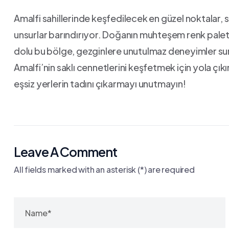
Amalfi sahillerinde keşfedilecek‍ en güzel noktalar, 
unsurlar​ barındırıyor. Doğanın muhteşem renk paleti, t
dolu bu bölge, gezginlere unutulmaz deneyimler sunu
Amalfi’nin saklı cennetlerini keşfetmek için yola çıkın
eşsiz yerlerin tadını‍ çıkarmayı unutmayın!
Leave A Comment
All fields marked with an asterisk (*) are required