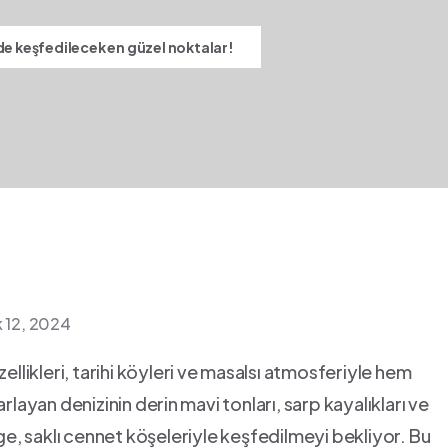
de keşfedilecek en güzel noktalar!
k 12, 2024
güzellikleri, tarihi köyleri ve⁢ masalsı atmosferiyle hem
rlayan denizinin derin ⁢mavi ‍tonları, sarp kayalıkları ve
lge, saklı cennet köşeleriyle keşfedilmeyi bekliyor. Bu