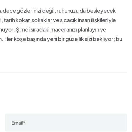
sadece‌ gözlerinizi‌ değil, ruhunuzu da besleyecek
arih kokan sokaklar ve‌ sıcacık insan ​ilişkileriyle
yor. ‌Şimdi sıradaki‌ maceranızı planlayın ve
. Her ⁣köşe başında yeni bir güzellik sizi bekliyor; bu