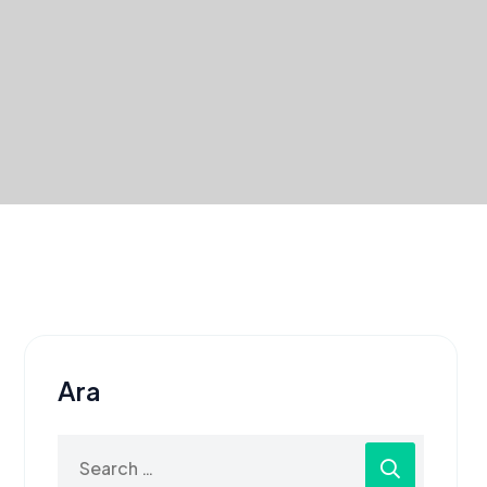
Ara
Search
for: