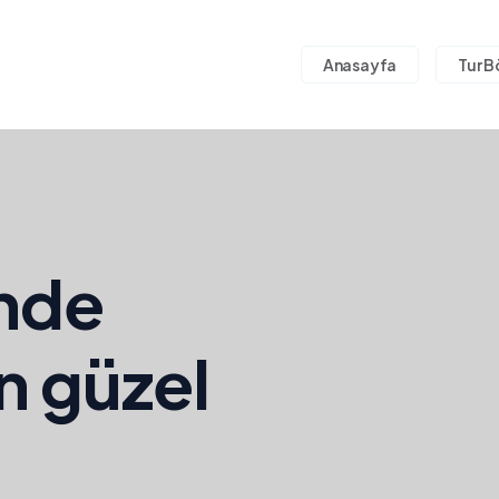
Anasayfa
Tur B
inde
n güzel