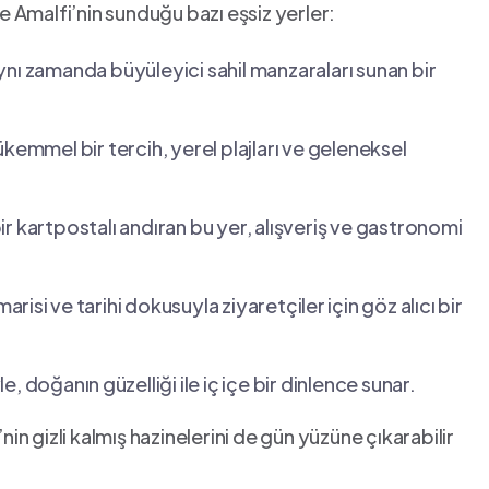
te Amalfi’nin sunduğu‌ bazı eşsiz yerler:
nlü, aynı zamanda büyüleyici sahil manzaraları sunan bir
kemmel bir‍ tercih, ‌yerel plajları ve geleneksel
⁣bir​ kartpostalı andıran bu yer, alışveriş ve gastronomi
risi⁣ ve tarihi ‍dokusuyla ​ziyaretçiler⁤ için göz alıcı bir
, doğanın ⁣güzelliği ile iç içe bir dinlence sunar.
nin ​gizli kalmış hazinelerini de gün yüzüne çıkarabilir