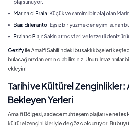
plaj ⁣sunuyor.
Marina di⁣ Praia:
Küçük ve samimi bir ⁤plaj olan Marin
Baia di Ieranto:
Eşsiz bir yüzme deneyimi ‍sunan‍ bu
Praiano Plajı:
Sakin atmosferi ve lezzetli deniz ürün
Gezify
ile Amalfi ‍Sahili’ndeki bu​ saklı köşeleri keşfed
bulacağınızdan emin olabilirsiniz.⁣ Unutulmaz anılar b
ekleyin!
Tarihi ve ⁣Kültürel‌ Zenginlikle
Bekleyen Yerleri
Amalfi Bölgesi, sadece muhteşem ‍plajları ve⁢ nefes ‌ke
kültürel zenginlikleriyle de göz dolduruyor. Bu büyül