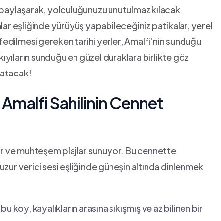
nle paylaşarak, yolculuğunuzu unutulmaz kılacak
alar eşliğinde yürüyüş yapabileceğiniz patikalar, yerel
eşfedilmesi gereken ‍tarihi yerler, Amalfi’nin​ sunduğu
 kıyıların sunduğu ​en güzel duraklara birlikte göz
nlatacak!
r: Amalfi Sahilinin Cennet​
alar ve muhteşem plajlar sunuyor. Bu cennette
uzur verici sesi eşliğinde güneşin altında dinlenmek⁢
 bu koy, kayalıkların arasına sıkışmış ve az bilinen ⁣bir