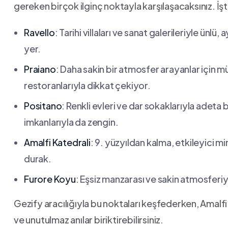
gereken⁤ birçok⁢ ilginç noktayla karşılaşacaksınız. ​İş
Ravello
: ⁤Tarihi‍ villaları ve sanat ⁤galerileriyle ü
yer.
Praiano
: Daha sakin‍ bir atmosfer arayanlar için mü
restoranlarıyla dikkat çekiyor.
Positano
: Renkli evleri ve dar ⁣sokaklarıyla adeta 
imkanlarıyla da ‌zengin.
Amalfi Katedrali
: 9.​ yüzyıldan kalma, etkileyici mima
durak.
Furore ​Koyu
: Eşsiz ‍manzarası ve sakin atmosferiyle
Gezify aracılığıyla bu noktaları ⁣keşfederken, ⁣Amalfi’
ve unutulmaz anılar ​biriktirebilirsiniz.