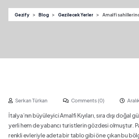
>
>
>
Gezify
Blog
Gezilecek Yerler
Amalfi sahillerin
Serkan Türkan
Comments (0)
Aralı
İtalya’nın büyüleyici⁤ Amalfi ​Kıyıları, sıra‍ dışı doğal 
yerli hem de yabancı turistlerin ​gözdesi olmuştur.⁤ Pa
renkli evleriyle adeta bir tablo gibi öne çıkan bu bö