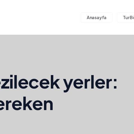
Anasayfa
Tur B
ilecek yerler:
ereken