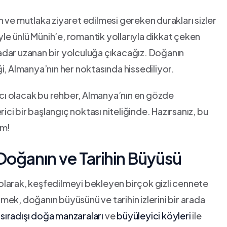
 ve mutlaka ziyaret edilmesi gereken durakları ⁢sizler
yle ünlü ⁣Münih’e, romantik yollarıyla dikkat çeken
kadar‌ uzanan bir​ yolculuğa çıkacağız. ‌Doğanın
iği, ​Almanya’nın her noktasında‍ hissediliyor.
dımcı olacak bu rehber, Almanya’nın en gözde
ici⁢ bir başlangıç noktası niteliğinde. Hazırsanız, bu
ım!
 Doğanın ve​ Tarihin Büyüsü
lke olarak, keşfedilmeyi bekleyen‍ birçok gizli cennete
etmek, doğanın büyüsünü ve tarihin izlerini bir arada
,
sıradışı doğa manzaraları
ve
büyüleyici‍ köyleri
ile