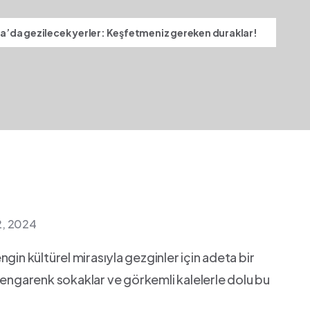
’da gezilecek yerler: Keşfetmeniz gereken duraklar!
12, 2024
n kültürel⁢ mirasıyla ⁤gezginler ⁤için‌ adeta bir
garenk​ sokaklar ve ‌görkemli kalelerle dolu‌ bu