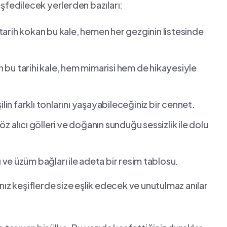
eşfedilecek ‍yerlerden bazıları:
 tarih kokan bu kale, hemen her ‌gezginin listesinde​
an bu tarihi kale, hem mimarisi ‌hem de hikayesiyle
ilin farklı tonlarını yaşayabileceğiniz bir cennet.
öz ‍alıcı gölleri ve​ doğanın sunduğu sessizlik ile dolu
ve⁣ üzüm bağları ile ⁤adeta bir resim ⁤tablosu.
ınız keşiflerde size eşlik edecek ve unutulmaz anılar⁤