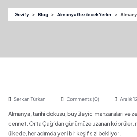
>
>
>
Gezify
Blog
Almanya Gezilecek Yerler
Almanya
Serkan Türkan
Comments (0)
Aralık 
Almanya, tarihi dokusu, büyüleyici manzaraları ve zengi
cennet. Orta Çağ’dan günümüze uzanan köprüler, ren
⁣ülkede, her adımda⁢ yeni ‌bir⁣ keşif sizi bekliyor.