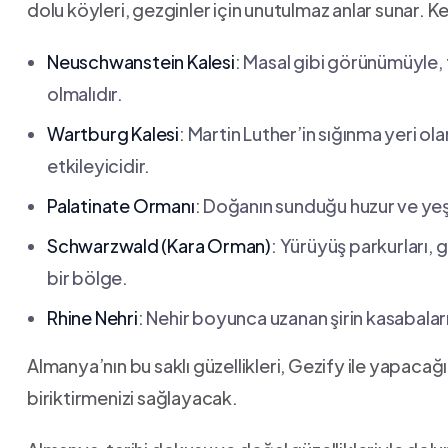
dolu köyleri, gezginler için unutulmaz‍ anlar sunar. K
Neuschwanstein​ Kalesi
:‍ Masal ‌gibi görünümüyle,
olmalıdır.
Wartburg Kalesi
: Martin Luther’in sığınma ⁣yeri ol
etkileyicidir.
Palatinate Ormanı
: ⁤Doğanın sunduğu huzur ⁢ve⁤ yeş
Schwarzwald ⁣(Kara Orman)
: Yürüyüş parkurları, g
bir bölge.
Rhine​ Nehri
: Nehir boyunca uzanan şirin kasabaları⁣ 
Almanya’nın bu ‌saklı güzellikleri, Gezify ile yapacağ
biriktirmenizi‍ sağlayacak.