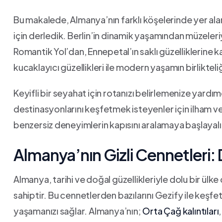
Bu makalede, Almanya’nın farklı köşelerinde yer alan
için derledik. Berlin’in ‌dinamik yaşamından⁢ müzeleri
‌Romantik⁣ Yol’dan,⁢ Ennepetal’ın saklı güzelliklerine 
kucaklayıcı ⁣güzellikleri⁤ ile modern yaşamın‌ birliktel
Keyifli bir seyahat için​ rotanızı belirlemenize ​yar
destinasyonlarını keşfetmek isteyenler için ilham⁢ ver
benzersiz ⁣deneyimlerin kapısını aralamaya​ başlayal
Almanya’nın Gizli Cennetleri:‍
Almanya, tarihi ve doğal ‍güzellikleriyle​ dolu ‍bir‍ ü
‍sahiptir. Bu cennetlerden bazılarını Gezify ⁣ile⁣ keşf
yaşamanızı ⁣sağlar. Almanya’nın;
Orta Çağ kalıntıları