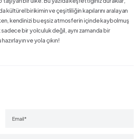
p taşıyan​ bir ülke. Bu yazıda keşfettiğiniz duraklar,⁣
⁣kültürel birikimin ve çeşitliliğin​ kapılarını aralayan
ırken, kendinizi ‍bu eşsiz atmosferin⁣ içinde kaybolmuş
adece bir ‍yolculuk değil, ⁢aynı zamanda bir
hazırlayın ve yola çıkın!