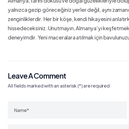
Almanya,​ tarihi ‍dokusu ve ‌doğal⁣ güzellikleriyle⁢ dolu
yalnızca‍ gezip göreceğiniz yerler ‌değil, aynı zamanda 
zenginliklerdir. Her ‍bir köşe, ‌kendi hikayesini anlat
hissedeceksiniz. Unutmayın, Almanya’yı keşfetmek ‍s
deneyimdir. Yeni maceralara atılmak için ⁢bavulunuzu 
Leave A Comment
All fields marked with an asterisk (*) are required