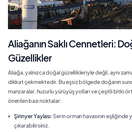
Aliağanın ⁤Saklı Cennetleri: Do
Güzellikler
Aliağa, yalnızca⁤ doğal güzellikleriyle değil, aynı za
dikkat ​çekmektedir. Bu eşsiz bölgede doğanın su
manzaralar, huzurlu yürüyüş yolları ve çeşitli bitki ör
önerilen⁢ bazı noktalar:
Şirinyer Yaylası:
Serin orman‍ havasının eşliğinde y
çıkarabilirsiniz.