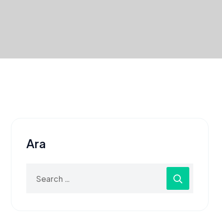
Ara
Search
for: