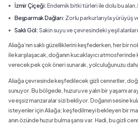
İzmir Çiçeği:
Endemik bitki türleri ile dolu bu alan,
Beşparmak Dağları:
​Zorlu parkurlarıyla yürüyüş 
Saklı ‌Göl:
Sakin suyu ve çevresindeki yeşil alanları
Aliağa’nın saklı güzelliklerini keşfederken, her bir n
ile karşılaşacak, doğanın kucaklayıcı atmosferinde 
verecek pek çok öneri sunarak, yolculuğunuzu daha 
Aliağa ‍çevresinde keşfedilecek gizli cennetler, doğa
sunuyor. Bu bölgede, huzuru ve ‌yalın bir yaşamı ‌araya
ve ‌eşsiz manzaralar sizi bekliyor. Doğanın sesine k
isteyenler için Aliağa; keşfedilmeyi ⁣bekleyen bir ma
anın özünde huzur bulma şansı var. Hadi,‍ bu gizli cen