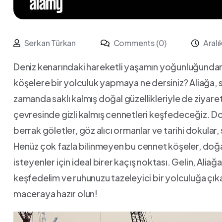
Serkan Türkan
Comments (0)
Aralı
Deniz kenarındaki hareketli yaşamın yoğunluğundan 
köşelere bir ⁤yolculuk yapmaya ne dersiniz? Aliağa, sad
zamanda saklı kalmış doğal güzellikleriyle ‌de ziyaret
çevresinde gizli kalmış cennetleri keşfedeceğiz.‌ 
berrak göletler, göz⁣ alıcı ormanlar ve tarihi dokular
Henüz çok ⁣fazla bilinmeyen bu cennet köşeler, doğ
isteyenler için ideal birer kaçış ‍noktası. Gelin, Aliağa
keşfedelim ​ve ruhunuzu ⁤tazeleyici bir yolculuğa‍ çıka
maceraya hazır olun!