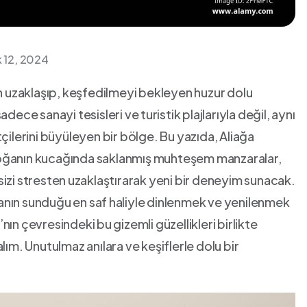
k 12, 2024
uzaklaşıp, keşfedilmeyi bekleyen huzur dolu ​
ece sanayi tesisleri ve⁤ turistik plajlarıyla değil, aynı
çilerini büyüleyen bir bölge. Bu yazıda,‍ Aliağa
Doğanın kucağında saklanmış muhteşem ‍manzaralar,
, sizi stresten⁤ uzaklaştırarak yeni bir deneyim sunacak.
anın sunduğu en saf⁢ haliyle dinlenmek ve yenilenmek
’nın çevresindeki bu ⁣gizemli‍ güzellikleri birlikte
lım. Unutulmaz anılara ve keşiflerle‌ dolu bir