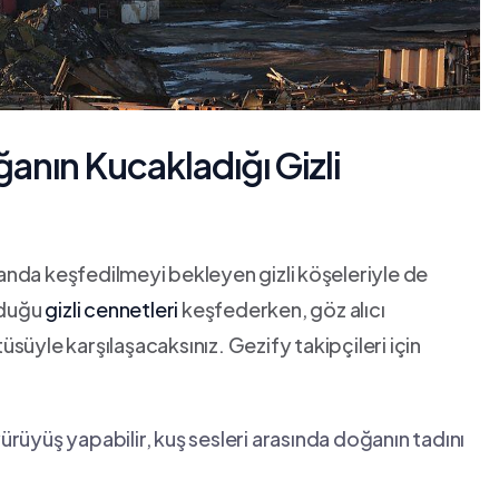
ğanın Kucakladığı⁣ Gizli
manda keşfedilmeyi ⁢bekleyen gizli ⁢köşeleriyle de‍
nduğu
gizli cennetleri
keşfederken, göz alıcı
tüsüyle karşılaşacaksınız. Gezify takipçileri için
ürüyüş yapabilir, kuş sesleri arasında doğanın tadını