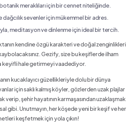
 botanik meraklıları için‍ bir cennet niteliğinde.
ve dağcılık sevenler için mükemmel bir adres.
yla, meditasyon ve⁢ dinlenme için ideal bir tercih.
oktanın kendine özgü karakteri ve doğal zenginlikleri⁣
kaybolacaksınız. Gezify, size bu keşiflerde ilham
keyifli hale‌ getirmeyi vaadediyor.
nın kucaklayıcı güzellikleriyle dolu bir⁢ dünya
nlar⁤ için saklı⁤ kalmış köyler, gözlerden uzak plajlar
ulak verip, şehir hayatının karmaşasından uzaklaşmak
sal gibi. Unutmayın, her köşede yeni bir⁣ keşif ve her
netleri keşfetmek için yola ​çıkın!