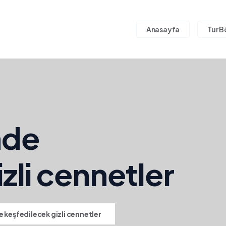
Anasayfa
Tur B
nde
zli cennetler
 keşfedilecek gizli cennetler