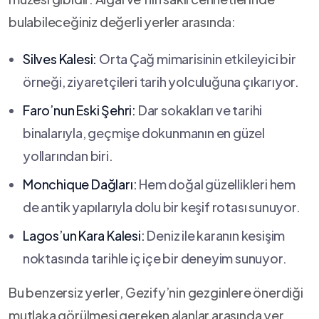
bulabileceğiniz değerli yerler arasında:
Silves Kalesi:
Orta ⁤Çağ​ mimarisinin etkileyici bir
örneği, ziyaretçileri tarih yolculuğuna çıkarıyor.
Faro’nun Eski Şehri:
Dar sokakları ve tarihi
binalarıyla, geçmişe dokunmanın en güzel​
yollarından biri.
Monchique Dağları:
Hem doğal‍ güzellikleri hem
de antik⁤ yapılarıyla dolu bir keşif rotası sunuyor.
Lagos’un ⁢Kara Kalesi:
Deniz ile⁢ karanın kesişim
⁣noktasında tarihle iç içe⁢ bir deneyim sunuyor.
Bu​ benzersiz yerler, Gezify’nin gezginlere önerdiği
mutlaka görülmesi gereken⁣ alanlar arasında‍ yer