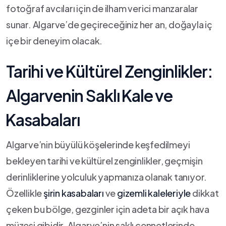
fotoğraf avcıları ⁣için de‌ ilham verici manzaralar​
sunar. Algarve’de geçireceğiniz her an, doğayla iç
içe bir⁢ deneyim olacak.
Tarihi ve Kültürel Zenginlikler:
Algarvenin Saklı ⁢Kale⁤ ve
⁤Kasabaları
Algarve’nin büyülü köşelerinde keşfedilmeyi
bekleyen tarihi ve⁣ kültürel ​zenginlikler, geçmişin
‌derinliklerine yolculuk‌ yapmanıza olanak tanıyor.
Özellikle
şirin ‍kasabaları
ve
gizemli kaleleriyle
dikkat
çeken bu ‌bölge, gezginler için adeta‌ bir açık hava⁣
müzesi gibidir.⁢ Algarve’nin ​saklı‌ cennetlerinde‍