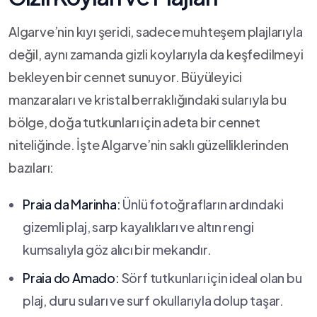
Algarve’nin kıyı şeridi,⁤ sadece muhteşem plajlarıyla
değil,​ aynı zamanda gizli koylarıyla da keşfedilmeyi
‌bekleyen ​bir cennet sunuyor. ​Büyüleyici
manzaraları ve kristal⁢ berraklığındaki sularıyla‍ bu
bölge,⁢ doğa tutkunları için ‍adeta bir cennet
niteliğinde. ⁤İşte Algarve’nin saklı güzelliklerinden
bazıları:
Praia da Marinha:
Ünlü ⁢fotoğrafların ⁤ardındaki
gizemli plaj, ⁢sarp ​kayalıkları⁢ ve ‍altın ⁤rengi
kumsalıyla göz ⁤alıcı⁢ bir⁤ mekandır.
Praia⁢ do Amado:
Sörf tutkunları⁢ için ideal olan bu
plaj, duru suları‍ ve‌ surf okullarıyla dolup taşar.