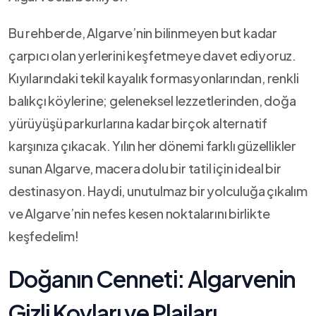
Bu‍ rehberde,‌ Algarve’nin bilinmeyen but kadar
çarpıcı olan yerlerini keşfetmeye‍ davet⁤ ediyoruz.
Kıyılarındaki tekil kayalık formasyonlarından, renkli
balıkçı ⁢köylerine; ‌geleneksel⁤ lezzetlerinden, ‌doğa
yürüyüşü parkurlarına kadar birçok ‌alternatif⁣
karşınıza ​çıkacak. Yılın⁤ her dönemi farklı​ güzellikler
sunan‍ Algarve, ⁣macera dolu bir tatil‍ için​ ideal bir
destinasyon. Haydi, unutulmaz bir yolculuğa çıkalım
ve Algarve’nin nefes kesen noktalarını⁤ birlikte
‌keşfedelim!
Doğanın⁢ Cenneti: Algarvenin
⁢Gizli Koyları ve Plajları