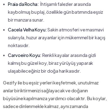
Praia da Rocha:
⁤ İhtişamlı ‍falezler ​arasında
kaybolmuş bu plaj,⁣ özellikle gün batımında eşsiz
bir manzara‍ sunar.
Cacela Velha Koyu:
Sakin ⁤atmosferi ve ‍masmavi
sularıyla, huzur​ arayanlar için mükemmel bir ⁣kaçış⁢
noktasıdır.
Carvoeiro Koyu:
Renkli kayalar arasında gizli
⁤kalmış bu ​güzel koy, biraz⁤ yürüyüş yaparak‍
ulaşabileceğiniz bir doğa harikasıdır.
Gezify ile bu eşsiz ⁣yerleri keşfetmek, unutulmaz
⁣anılar‍ biriktirmenizi sağlayacak ve doğanın
büyüsüne ⁣kapılmanıza‍ yardımcı olacaktır.‍ Bu koylar,
⁢sadece dinlenmekle kalmaz,​ aynı⁤ zamanda