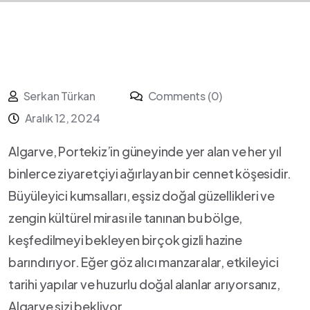
Serkan Türkan
Comments (0)
Aralık 12, 2024
Algarve, Portekiz’in güneyinde ⁢yer alan ve her yıl‌
binlerce ⁤ziyaretçiyi⁢ ağırlayan bir cennet ‍köşesidir.
Büyüleyici kumsalları, eşsiz doğal ‍güzellikleri ve
zengin kültürel mirası ile tanınan bu‍ bölge,
keşfedilmeyi bekleyen birçok gizli hazine
‍barındırıyor. Eğer göz‍ alıcı manzaralar, etkileyici
tarihi yapılar ve huzurlu doğal‌ alanlar arıyorsanız,
Algarve sizi bekliyor.