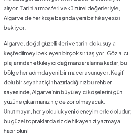
alıyor.‌ Tarihi‍ atmosferi‍ ve kültürel değerleriyle,
⁢Algarve’de her köşe başında ⁣yeni⁢ bir ⁣hikaye sizi
bekliyor.
Algarve, doğal ‍güzellikleri ve tarihi dokusuyla
keşfedilmeyi bekleyen birçok ​sır taşıyor.‍ Göz alıcı
plajlarından etkileyici dağ manzaralarına kadar, bu
bölge⁤ her adımda yeni bir macera sunuyor. Keşif
⁤dolu⁣ bir seyahat için hazırladığınız ​bu rehber
sayesinde,⁢ Algarve’nin büyüleyici köşelerini gün⁢
yüzüne çıkarmanız hiç ‌de zor olmayacak.‌
Unutmayın,‌ her ‍yolculuk yeni⁤ deneyimlerle ‌doludur;
​bu güzel⁣ topraklarda siz​ de hikayenizi yazmaya‌
hazır olun!