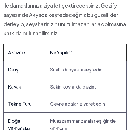
ile damaklarınıza ziyafet çektireceksiniz. Gezify
sayesinde Akyada keşfedeceğiniz bu güzellikleri
derleyip,‍ seyahatinizin ‌unutulmaz anılarla dolmasına
katkıda ​bulunabilirsiniz.
Aktivite
Ne Yapılır?
Dalış
Sualtı dünyasını keşfedin.
Kayak
Sakin ​koylarda gezinti.
Tekne ​Turu
Çevre adaları ziyaret edin.
Doğa ​
Muazzam manzaralar eşliğinde
Yürüyüşleri
yürüyün.