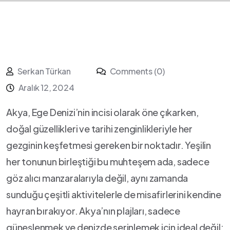
Serkan Türkan
Comments (0)
Aralık 12, 2024
Akya, ⁢Ege Denizi’nin incisi ​olarak öne ⁢çıkarken,​
doğal güzellikleri ve tarihi zenginlikleriyle ⁢her⁤
gezginin keşfetmesi​ gereken bir⁤ noktadır. Yeşilin
her tonunun birleştiği bu muhteşem ⁤ada, sadece
göz ​alıcı manzaralarıyla değil, aynı zamanda
sunduğu çeşitli aktivitelerle de⁣ misafirlerini kendine
⁤hayran bırakıyor. Akya’nın‍ plajları,⁣ sadece
güneşlenmek ve⁣ denizde serinlemek⁢ için ideal değil;