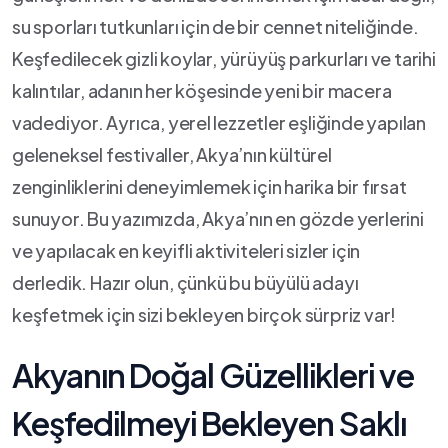
su sporları ⁤tutkunları için⁤ de bir cennet⁤ niteliğinde.‍
Keşfedilecek‍ gizli​ koylar, yürüyüş parkurları ⁣ve tarihi
kalıntılar, adanın her köşesinde‍ yeni bir macera
⁢vadediyor. ⁤Ayrıca, yerel⁢ lezzetler eşliğinde ​yapılan
geleneksel festivaller, Akya’nın ​kültürel
‌zenginliklerini deneyimlemek için ⁣harika bir fırsat
sunuyor. Bu⁣ yazımızda,‍ Akya’nın en gözde yerlerini
ve yapılacak en keyifli aktiviteleri ⁣sizler ‍için
derledik. Hazır olun,​ çünkü bu büyülü adayı
keşfetmek için⁢ sizi​ bekleyen birçok sürpriz‍ var!
Akyanın⁣ Doğal Güzellikleri ve
Keşfedilmeyi Bekleyen​ Saklı