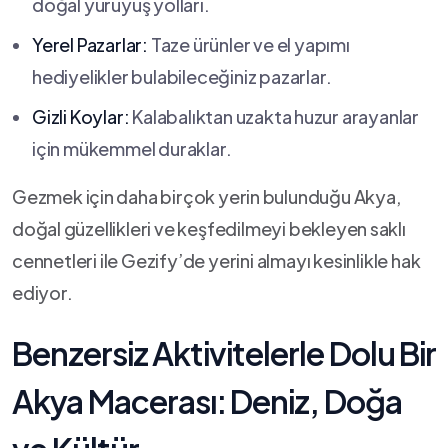
doğal yürüyüş yolları.
Yerel Pazarlar:
​Taze ‍ürünler ve el yapımı⁢
hediyelikler bulabileceğiniz ​pazarlar.
Gizli Koylar:
Kalabalıktan uzakta ⁢huzur arayanlar
için​ mükemmel ‌duraklar.
Gezmek için ⁢daha birçok yerin ⁤bulunduğu ‍Akya,
doğal ⁤güzellikleri ve keşfedilmeyi bekleyen⁤ saklı
cennetleri ile ​Gezify’de yerini almayı kesinlikle hak
ediyor.
Benzersiz⁤ Aktivitelerle Dolu⁤ Bir
Akya​ Macerası: ⁤Deniz, Doğa