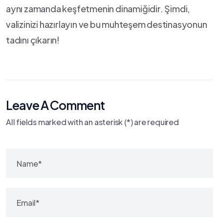
aynı zamanda keşfetmenin ‍dinamiğidir. Şimdi,​
valizinizi‍ hazırlayın ve ⁣bu muhteşem⁢ destinasyonun⁤
tadını çıkarın!
Leave A Comment
All fields marked with an asterisk (*) are required