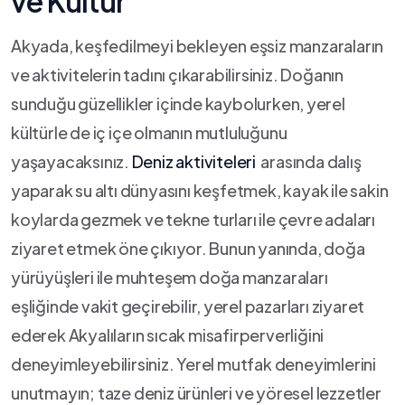
ve Kültür
Akyada, ⁢keşfedilmeyi‌ bekleyen eşsiz manzaraların
‍ve ⁣aktivitelerin tadını çıkarabilirsiniz. Doğanın
sunduğu güzellikler içinde kaybolurken,⁣ yerel⁣
kültürle de iç içe olmanın mutluluğunu
yaşayacaksınız.⁢
Deniz aktiviteleri
⁤ arasında dalış
yaparak su⁣ altı dünyasını keşfetmek, kayak ile sakin
koylarda gezmek ‌ve ‍tekne turları ile çevre adaları
ziyaret‌ etmek öne çıkıyor.⁤ Bunun yanında, doğa⁣
yürüyüşleri ‍ile muhteşem doğa⁣ manzaraları
eşliğinde vakit ⁤geçirebilir,⁤ yerel‌ pazarları ziyaret
ederek Akyalıların​ sıcak ‍misafirperverliğini
deneyimleyebilirsiniz.⁤ Yerel mutfak deneyimlerini
unutmayın; taze deniz ürünleri ve yöresel lezzetler