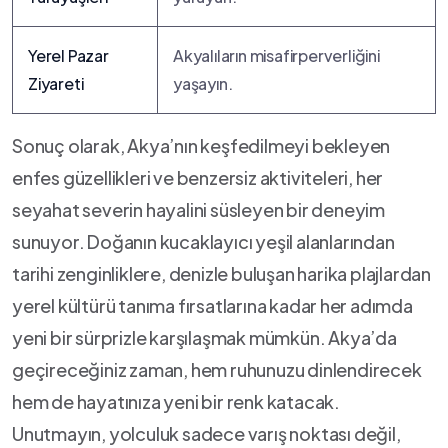
Yerel Pazar
Akyalıların‌ misafirperverliğini
‌Ziyareti
yaşayın.
Sonuç ‍olarak, Akya’nın keşfedilmeyi​ bekleyen
enfes‌ güzellikleri ve benzersiz aktiviteleri, her
seyahat severin hayalini süsleyen bir deneyim
sunuyor. Doğanın kucaklayıcı yeşil‍ alanlarından⁣
tarihi zenginliklere,‌ denizle buluşan harika plajlardan
yerel kültürü​ tanıma fırsatlarına kadar ⁢her adımda
yeni ​bir sürprizle karşılaşmak mümkün. Akya’da‍
geçireceğiniz zaman, hem ruhunuzu dinlendirecek ​
hem de hayatınıza​ yeni bir renk katacak.
Unutmayın, yolculuk ‍sadece varış noktası değil, ​