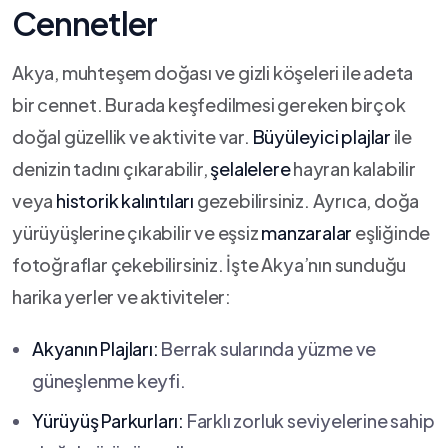
Cennetler
Akya, muhteşem doğası​ ve gizli köşeleri ile‌ adeta
bir ⁢cennet. Burada ‍keşfedilmesi gereken birçok
doğal güzellik ve aktivite var.​
Büyüleyici plajlar
⁣ile
‍denizin‍ tadını çıkarabilir,
şelalelere
⁣hayran kalabilir
veya
historik kalıntıları
gezebilirsiniz. Ayrıca, doğa
yürüyüşlerine çıkabilir ve eşsiz⁤
manzaralar
eşliğinde
fotoğraflar çekebilirsiniz. İşte Akya’nın sunduğu
harika ⁣yerler ve aktiviteler:
Akyanın‌ Plajları:
⁢Berrak sularında yüzme ve
güneşlenme keyfi.
Yürüyüş ⁢Parkurları:
Farklı​ zorluk seviyelerine sahip