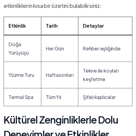
etkinliklerin kısa bir özetini bulabilirsiniz:
Etkinlik
Tarih
Detaylar
Doğa
Her Gün
Rehber eşliğinde
‌Yürüyüşü
Tekne ile koyları
Yüzme​ Turu
Haftasonları
keşfetme
Termal Spa
Tüm Yıl
Şifalı kaplıcalar
Kültürel Zenginliklerle Dolu
Deneyimler ve Etkinlikler