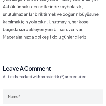
Akbük’ün saklı cennetlerinde kaybolarak,‍
unutulmaz anılar biriktirmek ve doğanın büyüsüne
kapılmak için yola çıkın. Unutmayın, her köşe
başında sizi bekleyen⁢ yeni‌ bir serüven var.
Maceralarınızda bol keşif ⁣dolu‍ günler dileriz!
Leave A Comment
All fields marked with an asterisk (*) are required