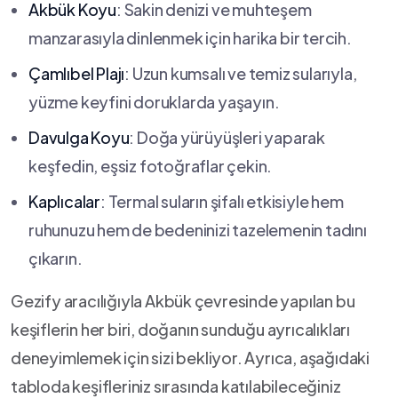
Akbük Koyu
: Sakin ⁢denizi ve muhteşem
manzarasıyla dinlenmek ‍için harika bir tercih.
Çamlıbel Plajı
: Uzun kumsalı ve temiz sularıyla,
yüzme keyfini doruklarda yaşayın.
Davulga⁢ Koyu
: Doğa⁤ yürüyüşleri yaparak
keşfedin, eşsiz fotoğraflar çekin.
Kaplıcalar
: Termal suların şifalı etkisiyle hem
ruhunuzu ⁢hem ​de bedeninizi tazelemenin tadını
çıkarın.
Gezify aracılığıyla Akbük⁣ çevresinde yapılan bu
keşiflerin her biri, doğanın sunduğu ayrıcalıkları ​
deneyimlemek için sizi bekliyor. Ayrıca, aşağıdaki
tabloda keşifleriniz sırasında katılabileceğiniz