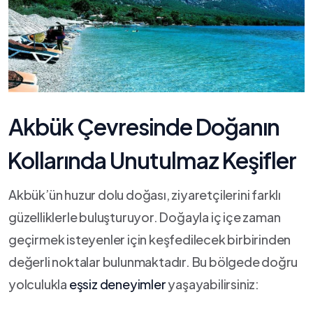
Akbük Çevresinde Doğanın
⁢Kollarında Unutulmaz Keşifler
Akbük’ün huzur dolu doğası, ‌ziyaretçilerini farklı
güzelliklerle buluşturuyor. Doğayla iç içe ‌zaman
geçirmek isteyenler için keşfedilecek birbirinden
değerli noktalar bulunmaktadır. Bu bölgede ⁢doğru
yolculukla
eşsiz deneyimler
yaşayabilirsiniz: