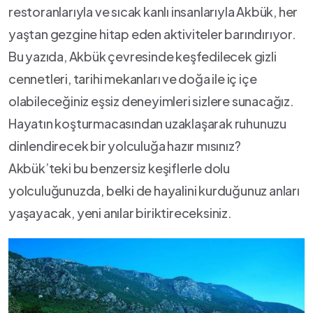
restoranlarıyla ve sıcak kanlı ​insanlarıyla Akbük, her
yaştan gezgine hitap eden aktiviteler barındırıyor.
Bu ⁤yazıda, Akbük çevresinde keşfedilecek gizli
cennetleri, tarihi mekanları ve ⁢doğa ile‍ iç içe
olabileceğiniz eşsiz deneyimleri sizlere sunacağız.
Hayatın koşturmacasından uzaklaşarak ruhunuzu
dinlendirecek⁤ bir yolculuğa hazır mısınız?
⁢Akbük’teki bu benzersiz keşiflerle dolu
yolculuğunuzda, belki de hayalini kurduğunuz anları
yaşayacak, ​yeni anılar ​biriktireceksiniz.