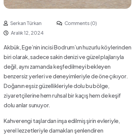
Serkan Türkan
Comments (0)
Aralık 12, 2024
Akbük,⁣ Ege’nin incisi Bodrum’un huzurlu ⁣köylerinden
biri olarak, sadece sakin denizi ve güzel ⁢plajlarıyla
değil, aynı‌ zamanda keşfedilmeyi bekleyen
benzersiz ‍yerleri ve deneyimleriyle de öne çıkıyor.
Doğanın eşsiz ⁢güzellikleriyle dolu bu bölge,
ziyaretçilerine hem ruhsal bir ‍kaçış hem de keşif
dolu anlar sunuyor.
Kahverengi taşlardan inşa edilmiş ‌şirin evleriyle,
yerel lezzetleriyle damakları şenlendiren