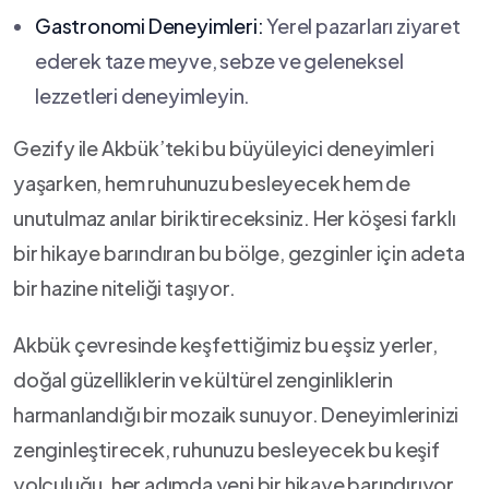
Gastronomi Deneyimleri:
Yerel pazarları ziyaret
‍ederek taze meyve, sebze ve geleneksel ​
lezzetleri deneyimleyin.
Gezify ile Akbük’teki⁣ bu büyüleyici deneyimleri
yaşarken, hem ruhunuzu besleyecek hem de
unutulmaz anılar biriktireceksiniz. Her köşesi farklı
bir hikaye barındıran bu bölge, gezginler için adeta
bir hazine niteliği taşıyor.
Akbük çevresinde keşfettiğimiz bu eşsiz yerler,
‍doğal güzelliklerin ve kültürel zenginliklerin
harmanlandığı bir mozaik sunuyor. Deneyimlerinizi
zenginleştirecek, ruhunuzu besleyecek bu keşif
‍yolculuğu, her adımda yeni bir hikaye barındırıyor.